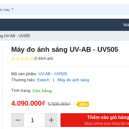
Máy Phun Sơ
ng UV-AB - UV505
Máy đo ánh sáng UV-AB - UV505
(0 đánh giá)
Mã sản phẩm:
UV-AB---UV505
Thương hiệu:
Extech
|
Máy đo ánh sáng
Tình trạng:
Còn hàng
4.090.000₫
5.500.000₫
26%
Thêm vào giỏ hàn
(Mua online giao hàng tận ta