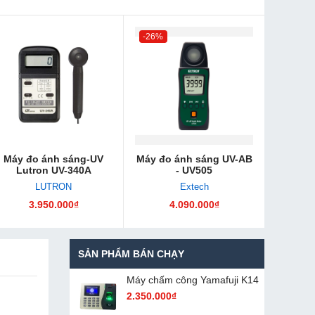
-26%
Máy đo ánh sáng-UV
Máy đo ánh sáng UV-AB
Lutron UV-340A
- UV505
LUTRON
Extech
3.950.000₫
4.090.000₫
SẢN PHẨM BÁN CHẠY
Máy chấm cô​ng Yamafuji K14
2.350.000₫