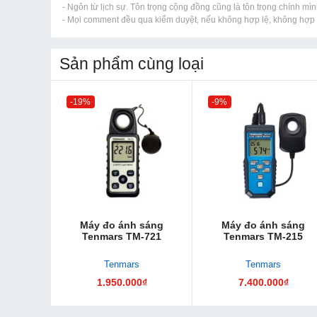
- Ngôn từ lịch sự. Tôn trọng cộng đồng cũng là tôn trọng chính mìn
- Mọi comment đều qua kiểm duyệt, nếu không hợp lệ, không hợp l
Sản phẩm cùng loại
-19%
-9%
Máy đo ánh sáng
Máy đo ánh sáng
Tenmars TM-721
Tenmars TM-215
Tenmars
Tenmars
1.950.000₫
7.400.000₫