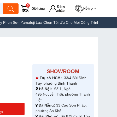
0
Đăng
Giỏ hàng
Hỗ trợ
nhập
n Yamafuji Lựa Chọn Tối Ưu Cho Mọi Công Trình
Máy Hàn Túi Yam
SHOWROOM
Trụ sở HCM:
33/4 Bùi Đình
Túy, phường Bình Thạnh
Hà Nội:
Số 1, Ngõ
495 Nguyễn Trãi, phường Thanh
Liệt
Đà Nẵng:
33 Cao Sơn Pháo,
g
phường An Khê
y)
Hải Phòng:
Số 879 đại lộ Tôn