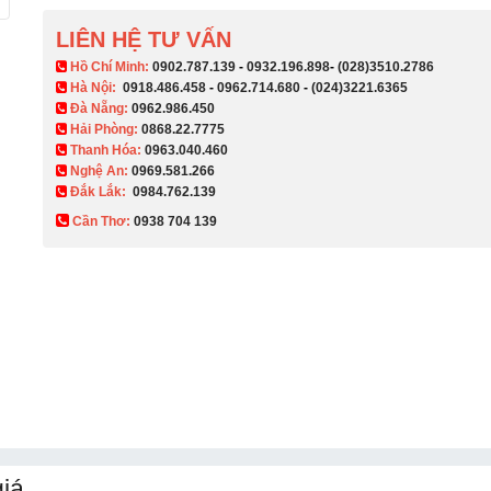
LIÊN HỆ TƯ VẤN
​ Hồ Chí Minh:
0902.787.139
-
0932.196.898
-
(028)3510.2786
Hà Nội:
0918.486.458
-
0962.714.680
-
(024)3221.6365
Đà Nẵng:
0962.986.450
Hải Phòng:
0868.22.7775
Thanh Hóa:
0963.040.460
Nghệ An:
0969.581.266
Đắk Lắk:
0984.762.139
Cần Thơ:
0938 704 139​
iá