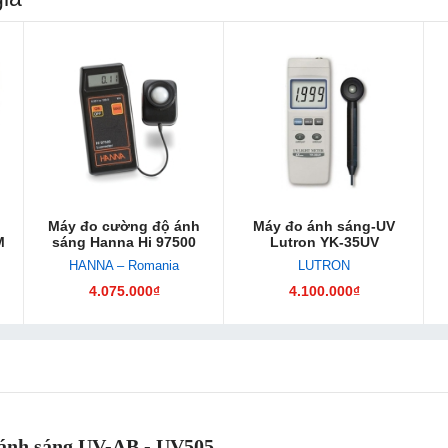
Máy đo cường độ ánh
Máy đo ánh sáng-UV
M
sáng Hanna Hi 97500
Lutron YK-35UV
HANNA – Romania
LUTRON
4.075.000₫
4.100.000₫
ánh sáng UV-AB - UV505