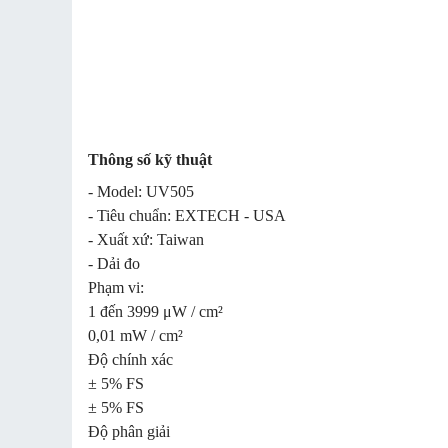
Thông số kỹ thuật
- Model: UV505
- Tiêu chuẩn: EXTECH - USA
- Xuất xứ: Taiwan
- Dải đo
Phạm vi:
1 đến 3999 μW / cm²
0,01 mW / cm²
Độ chính xác
± 5% FS
± 5% FS
Độ phân giải