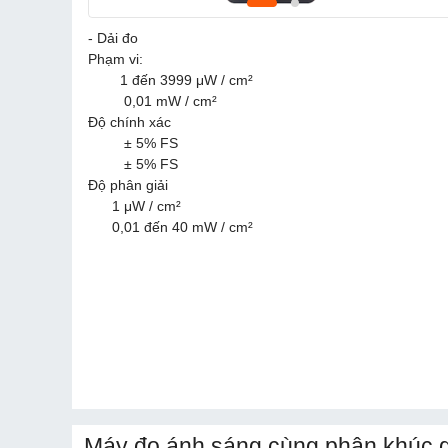
- Dải đo
Phạm vi:
1 đến 3999 μW / cm²
0,01 mW / cm²
Độ chính xác
± 5% FS
± 5% FS
Độ phân giải
1 μW / cm²
0,01 đến 40 mW / cm²
Máy đo ánh sáng cùng phân khúc g