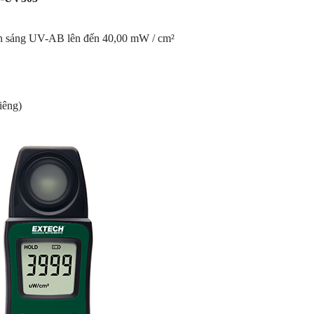
ồn sáng UV-AB lên đến 40,00 mW / cm²
iêng)