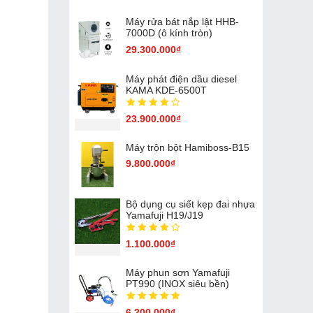
Máy rửa bát nắp lật HHB-
7000D (ô kính tròn)
29.300.000₫
Máy phát điện dầu diesel
KAMA KDE-6500T
23.900.000₫
Máy trộn bột Hamiboss-B15
9.800.000₫
Bộ dụng cụ siết kẹp đai nhựa
Yamafuji H19/J19
1.100.000₫
Máy phun sơn Yamafuji
PT990 (INOX siêu bền)
6.200.000₫