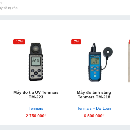
h.
ý sẽ bị xóa.
-17%
-7%
Máy đo tia UV Tenmars
Máy đo ánh sáng
TM-223
Tenmars TM-218
Tenmars
Tenmars – Đài Loan
2.750.000₫
6.500.000₫