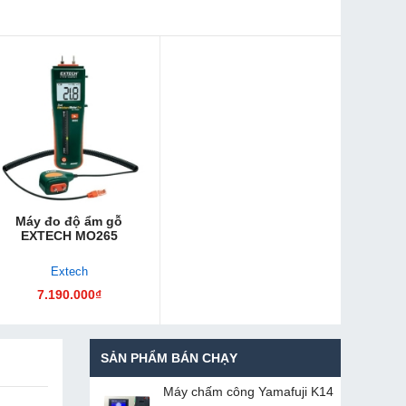
Máy đo độ ẩm gỗ
EXTECH MO265
Extech
7.190.000₫
SẢN PHẨM BÁN CHẠY
Máy chấm cô​ng Yamafuji K14