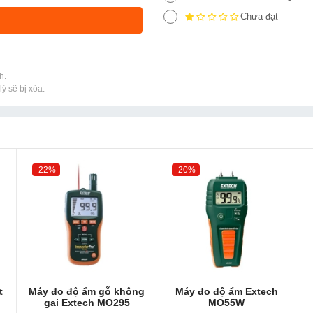
Chưa đạt
h.
ý sẽ bị xóa.
-22%
-20%
t
Máy đo độ ẩm gỗ không
Máy đo độ ẩm Extech
gai Extech MO295
MO55W