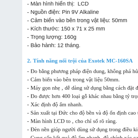
- Màn hình hiển thị: LCD
- Nguồn điện: Pin 9V Alkaline
- Cảm biến vào bên trong vật liệu: 50mm
- Kích thước: 150 x 71 x 25 mm
- Trọng lượng: 160g
- Bảo hành: 12 tháng.
2. Tính năng nổi trội của
Exotek MC-160SA
- Đo bằng phương pháp điện dung, không phá h
- Cảm biến vào bên trong vật liệu 50mm.
- Máy gọn nhẹ , dễ dàng sử dụng bằng cách đặt 
- Đo được hơn 400 loại gỗ khác nhau bằng tỷ trọn
- Xác định độ ẩm nhanh.
- Sản xuất tại Đức cho độ bền và độ ổn định cao 
- Màn hình LCD to , cho chỉ số rõ ràng.
- Đèn nền giúp người dùng sử dụng trong điều k
- Cung cấp kết quả độ ẩm nhanh, độ chính xác c