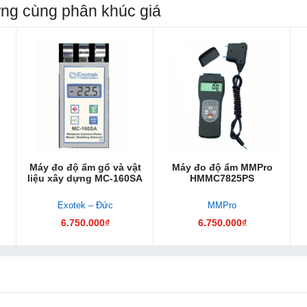
ựng cùng phân khúc giá
Máy đo độ ẩm gổ và vật
Máy đo độ ẩm MMPro
liệu xây dựng MC-160SA
HMMC7825PS
Exotek – Đức
MMPro
6.750.000₫
6.750.000₫