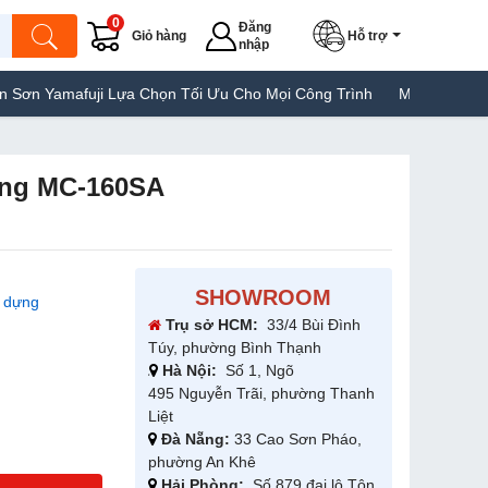
0
Đăng
Giỏ hàng
Hỗ trợ
nhập
amafuji Lựa Chọn Tối Ưu Cho Mọi Công Trình
Máy Hàn Túi Yamafu
dựng MC-160SA
SHOWROOM
y dựng
Trụ sở HCM:
33/4 Bùi Đình
Túy, phường Bình Thạnh
Hà Nội:
Số 1, Ngõ
495 Nguyễn Trãi, phường Thanh
Liệt
Đà Nẵng:
33 Cao Sơn Pháo,
phường An Khê
Hải Phòng:
Số 879 đại lộ Tôn