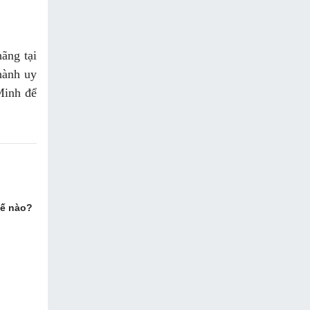
ãng tại
hành uy
 Minh để
hế nào?