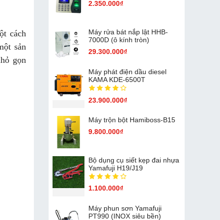
2.350.000₫
Máy rửa bát nắp lật HHB-
ột cách
7000D (ô kính tròn)
một sản
29.300.000₫
nhỏ gọn
Máy phát điện dầu diesel
KAMA KDE-6500T
23.900.000₫
Máy trộn bột Hamiboss-B15
9.800.000₫
Bộ dụng cụ siết kẹp đai nhựa
Yamafuji H19/J19
1.100.000₫
Máy phun sơn Yamafuji
PT990 (INOX siêu bền)