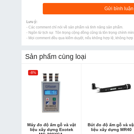
Lưu ý:
- Các comment chỉ nói về sản phẩm và tính năng sản phẩm.
- Ngôn từ lịch sự. Tôn trọng cộng đồng cũng là tôn trọng chính mìn
- Mọi comment đều qua kiểm duyệt, nếu không hợp lệ, không hợp l
Sản phẩm cùng loại
-8%
Máy đo độ ẩm gỗ và vật
Bút đo độ ẩm gỗ và vậ
liệu xây dựng Exotek
liệu xây dựng MR40