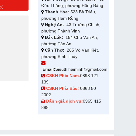
g
Đức Thắng, phường Hồng Bàng
y)
Thanh Hóa:
523 Bà Triệu,
phường Hàm Rồng
Nghệ An:
43 Trường Chinh,
phường Thành Vinh
Đắk Lắk:
154 Chu Văn An,
phường Tân An
Cần Thơ:
285 Võ Văn Kiệt,
phường Bình Thủy
Email:
Sieuthihaiminh@gmail.com
CSKH Phía Nam:
0898 121
139
CSKH Phía Bắc:
0868 50
2002
Đánh giá dịch vụ:
0965 415
898