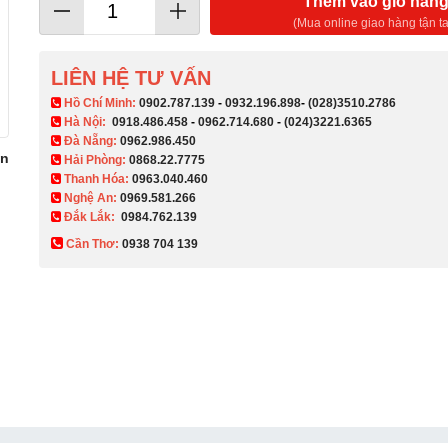
Thêm vào giỏ hàn
(Mua online giao hàng tận ta
LIÊN HỆ TƯ VẤN
​ Hồ Chí Minh:
0902.787.139
-
0932.196.898
-
(028)3510.2786
Hà Nội:
0918.486.458
-
0962.714.680
-
(024)3221.6365
Đà Nẵng:
0962.986.450
án
Hải Phòng:
0868.22.7775
Thanh Hóa:
0963.040.460
Nghệ An:
0969.581.266
Đắk Lắk:
0984.762.139
Cần Thơ:
0938 704 139​