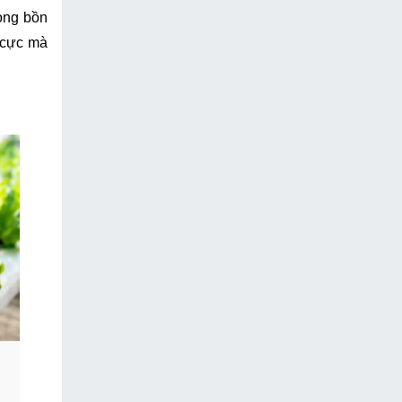
ng bồn 
 cực mà 