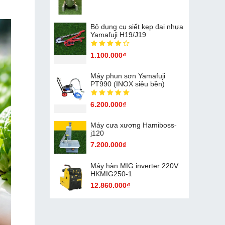
Bộ dụng cụ siết kẹp đai nhựa
Yamafuji H19/J19
1.100.000₫
Máy phun sơn Yamafuji
PT990 (INOX siêu bền)
6.200.000₫
Máy cưa xương Hamiboss-
j120
7.200.000₫
Máy hàn MIG inverter 220V
HKMIG250-1
12.860.000₫