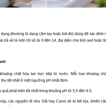
n dụng (thường là dạng cầm tay hoặc bút đo) dùng để xác định 
trả về là một chỉ số từ 0 đến 14, đại diện cho tính axit hoặc tí
canh
hoáng chất hòa tan trực tiếp từ nước. Mỗi loại khoáng chất 
p thụ tốt nhất ở một ngưỡng pH nhất định.
y quả phát triển tốt nhất trong khoảng pH từ 5.5 đến 6.5.
ày, các nguyên tố như Sắt hay Canxi sẽ bị kết tủa, khiến cây