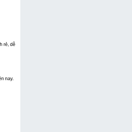
 rẻ, dễ 
n nay. 