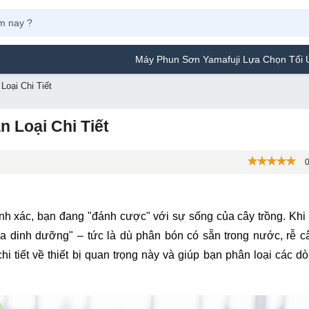
Máy Phun Sơn Yamafuji Lựa Chọn Tối Ưu Cho Mọi Công
oại Chi Tiết
 Loại Chi Tiết
0
h xác, bạn đang "đánh cược" với sự sống của cây trồng. Khi 
óa dinh dưỡng" – tức là dù phân bón có sẵn trong nước, rễ c
hi tiết về thiết bị quan trọng này và giúp bạn phân loại các d