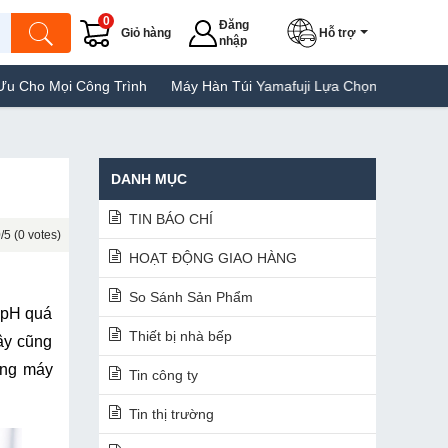
0
Đăng
Giỏ hàng
Hỗ trợ
nhập
 Trình
Máy Hàn Túi Yamafuji Lựa Chọn Tốt Của Người Tiêu Dùng
DANH MỤC
TIN BÁO CHÍ
/5 (0 votes)
HOẠT ĐỘNG GIAO HÀNG
So Sánh Sản Phẩm
pH quá 
Thiết bị nhà bếp
ây cũng 
òng máy 
Tin công ty
Tin thị trường