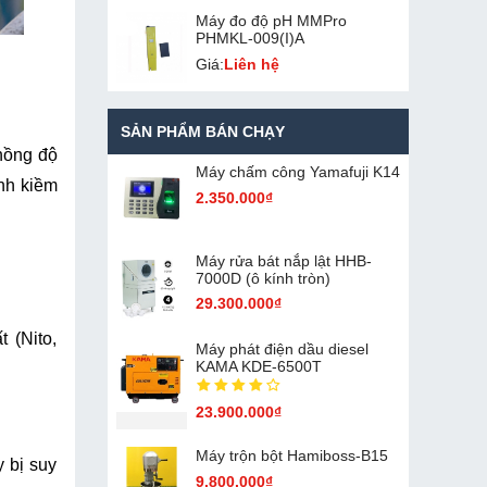
Máy đo độ pH MMPro
PHMKL-009(I)A
Giá:
Liên hệ
SẢN PHẨM BÁN CHẠY
nồng độ 
Máy chấm cô​ng Yamafuji K14
nh kiềm 
2.350.000₫
Máy rửa bát nắp lật HHB-
7000D (ô kính tròn)
29.300.000₫
(Nito, 
Máy phát điện dầu diesel
KAMA KDE-6500T
23.900.000₫
Máy trộn bột Hamiboss-B15
 bị suy 
9.800.000₫