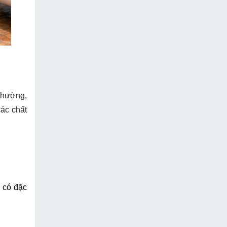
thường,
các chất
 có đặc 