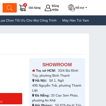
0
Đăng
Giỏ hàng
Hỗ trợ
nhập
ối Ưu Cho Mọi Công Trình
Máy Hàn Túi Yamafuji Lựa Chọn Tốt Củ
SHOWROOM
Trụ sở HCM:
33/4 Bùi Đình
Túy, phường Bình Thạnh
Hà Nội:
Số 1, Ngõ
495 Nguyễn Trãi, phường Thanh
Liệt
Đà Nẵng:
33 Cao Sơn Pháo,
g
phường An Khê
y)
Hải Phòng:
Số 879 đại lộ Tôn