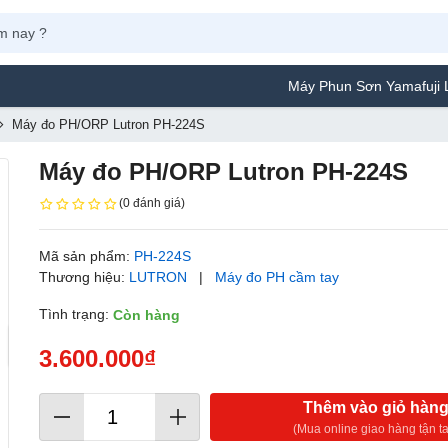
Máy Phun Sơn Yamafuji Lựa Chọn T
Máy đo PH/ORP Lutron PH-224S
Máy đo PH/ORP Lutron PH-224S
(0 đánh giá)
Mã sản phẩm:
PH-224S
Thương hiệu:
LUTRON
|
Máy đo PH cầm tay
Tình trạng:
Còn hàng
3.600.000₫
Thêm vào giỏ hàn
(Mua online giao hàng tận ta