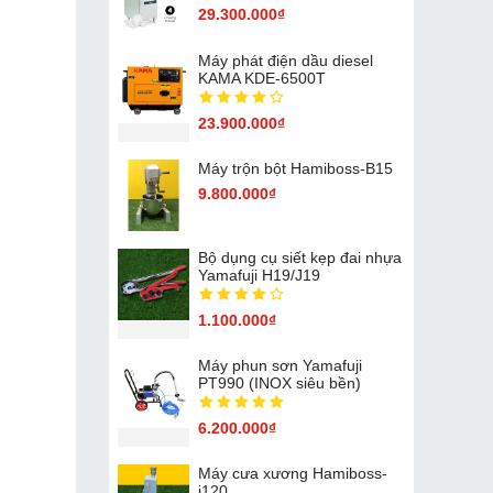
29.300.000₫
Máy phát điện dầu diesel
KAMA KDE-6500T
23.900.000₫
Máy trộn bột Hamiboss-B15
9.800.000₫
Bộ dụng cụ siết kẹp đai nhựa
Yamafuji H19/J19
1.100.000₫
Máy phun sơn Yamafuji
PT990 (INOX siêu bền)
6.200.000₫
Máy cưa xương Hamiboss-
j120