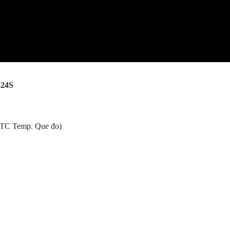
224S
ATC Temp. Que đo)