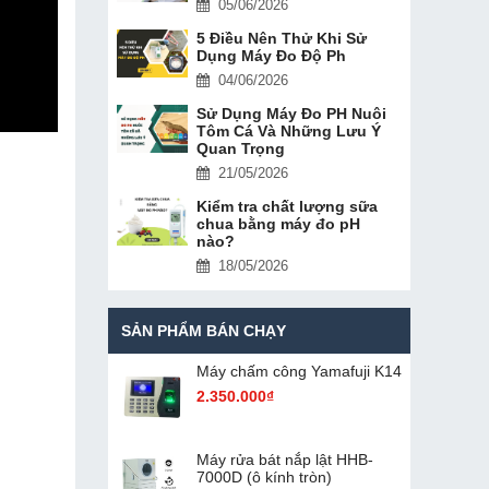
05/06/2026
5 Điều Nên Thử Khi Sử
Dụng Máy Đo Độ Ph
04/06/2026
Sử Dụng Máy Đo PH Nuôi
Tôm Cá Và Những Lưu Ý
Quan Trọng
21/05/2026
Kiểm tra chất lượng sữa
chua bằng máy đo pH
nào?
18/05/2026
SẢN PHẨM BÁN CHẠY
Máy chấm cô​ng Yamafuji K14
2.350.000₫
Máy rửa bát nắp lật HHB-
7000D (ô kính tròn)