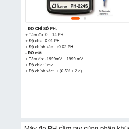
- ĐO CHỈ SỐ PH:
+ Tầm đo: 0 – 14 PH
+ Độ chia: 0.01 PH
+ Độ chính xác: ±0.02 PH
- ĐO mV:
+ Tầm đo: -1999mV – 1999 mV
+ Độ chia: 1mv
+ Độ chính xác: ± (0.5% + 2 d)
Máy đo PH cầm tay cùng phân khúc