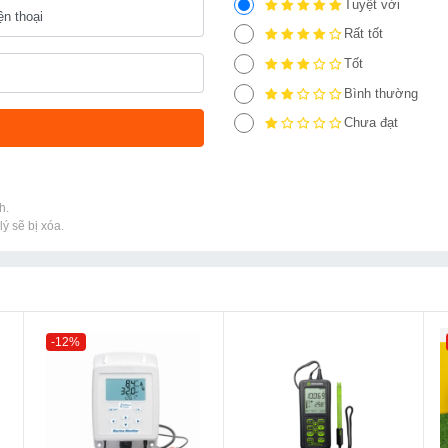
Tuyệt vời
Rất tốt
Tốt
Bình thường
Chưa đạt
h.
ý sẽ bị xóa.
-12%