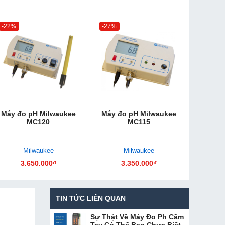
-22%
-27%
Máy đo pH Milwaukee
Máy đo pH Milwaukee
MC120
MC115
Milwaukee
Milwaukee
3.650.000₫
3.350.000₫
TIN TỨC LIÊN QUAN
Sự Thật Về Máy Đo Ph Cầm
Tay Có Thể Bạn Chưa Biết