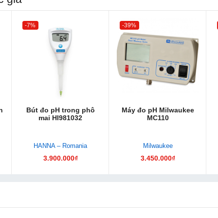
-7%
-39%
n
Bút đo pH trong phô
Máy đo pH Milwaukee
mai HI981032
MC110
HANNA – Romania
Milwaukee
3.900.000₫
3.450.000₫