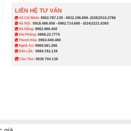
LIÊN HỆ TƯ VẤN
​ Hồ Chí Minh:
0902.787.139
-
0932.196.898
-
(028)3510.2786
Hà Nội:
0918.486.458
-
0962.714.680
-
(024)3221.6365
Đà Nẵng:
0962.986.450
Hải Phòng:
0868.22.7775
Thanh Hóa:
0963.040.460
Nghệ An:
0969.581.266
Đắk Lắk:
0984.762.139
Cần Thơ:
0938 704 139​
 giá