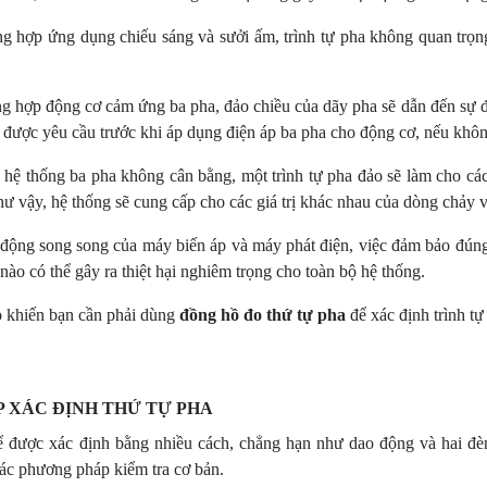
ng hợp ứng dụng chiếu sáng và sưởi ấm, trình tự pha không quan trọn
g hợp động cơ cảm ứng ba pha, đảo chiều của dãy pha sẽ dẫn đến sự đả
a được yêu cầu trước khi áp dụng điện áp ba pha cho động cơ, nếu khôn
 hệ thống ba pha không cân bằng, một trình tự pha đảo sẽ làm cho cá
hư vậy, hệ thống sẽ cung cấp cho các giá trị khác nhau của dòng chảy v
động song song của máy biến áp và máy phát điện, việc đảm bảo đúng t
nào có thể gây ra thiệt hại nghiêm trọng cho toàn bộ hệ thống.
o khiến bạn cần phải dùng
đồng hồ đo thứ tự pha
để xác định trình tự
 XÁC ĐỊNH THỨ TỰ PHA
ể được xác định bằng nhiều cách, chẳng hạn như dao động và hai đè
ác phương pháp kiểm tra cơ bản.