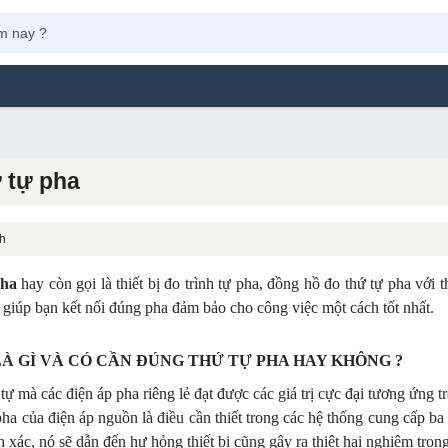
 tự pha
nh
pha
hay còn gọi là thiết bị đo trình tự pha, đồng hồ đo thứ tự pha với t
giúp bạn kết nối đúng pha đảm bảo cho công việc một cách tốt nhất.
LÀ GÌ VÀ CÓ CẦN ĐÚNG THỨ TỰ PHA HAY KHÔNG ?
tự mà các điện áp pha riêng lẻ đạt được các giá trị cực đại tương ứng t
ha của điện áp nguồn là điều cần thiết trong các hệ thống cung cấp b
 xác, nó sẽ dẫn đến hư hỏng thiết bị cũng gây ra thiệt hại nghiêm trọng