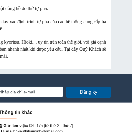
ột đồng hồ đo thứ tự pha.
m tay xác định trình tự pha của các hệ thống cung cấp ba
ế.
 kyoritsu, Hioki,... uy tín trên toàn thế giới, với giá cạnh
ợ bạn nhanh nhất khi được yêu cầu. Tại đây Quý Khách sẽ
 mãi.
Đăng ký
Thông tin khác
Giờ làm việc:
08h-17h (từ thứ 2 - thứ 7)
Email:
Sieuthihaiminh@gmail.com