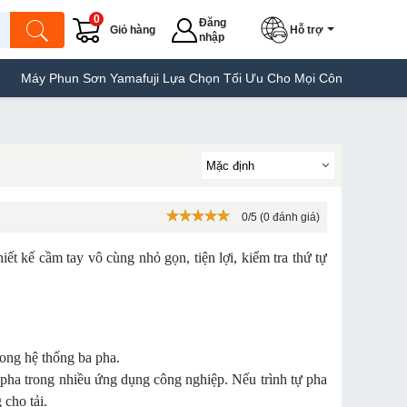
0
Đăng
Giỏ hàng
Hỗ trợ
nhập
Máy Phun Sơn Yamafuji Lựa Chọn Tối Ưu Cho Mọi Công Trình
Máy
0/5 (0 đánh giá)
hiết kế cầm tay vô cùng nhỏ gọn, tiện lợi, kiểm tra thứ tự
rong hệ thống ba pha.
a pha trong nhiều ứng dụng công nghiệp. Nếu trình tự pha
 cho tải.