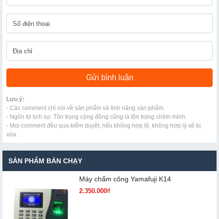
Lưu ý:
- Các comment chỉ nói về sản phẩm và tính năng sản phẩm.
- Ngôn từ lịch sự. Tôn trọng cộng đồng cũng là tôn trọng chính mình.
- Mọi comment đều qua kiểm duyệt, nếu không hợp lệ, không hợp lý sẽ bị
xóa.
SẢN PHẨM BÁN CHẠY
Máy chấm cô​ng Yamafuji K14
2.350.000₫