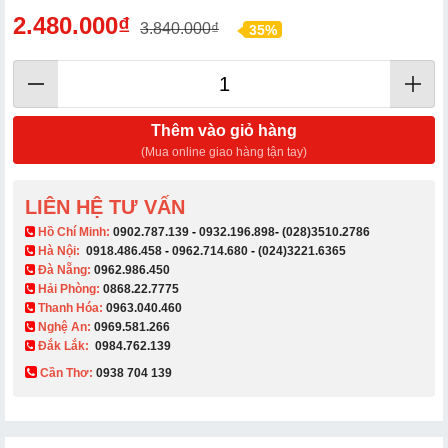
2.480.000₫
3.840.000₫
35%
Thêm vào giỏ hàng
(Mua online giao hàng tận tay)
LIÊN HỆ TƯ VẤN
​ Hồ Chí Minh:
0902.787.139
-
0932.196.898
-
(028)3510.2786
Hà Nội:
0918.486.458
-
0962.714.680
-
(024)3221.6365
Đà Nẵng:
0962.986.450
Hải Phòng:
0868.22.7775
Thanh Hóa:
0963.040.460
Nghệ An:
0969.581.266
Đắk Lắk:
0984.762.139
Cần Thơ:
0938 704 139​