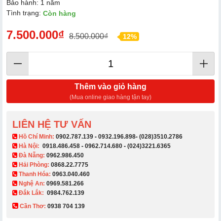
Bảo hành: 1 năm
Tình trạng:
Còn hàng
7.500.000₫
8.500.000₫
12%
Thêm vào giỏ hàng
(Mua online giao hàng tận tay)
LIÊN HỆ TƯ VẤN
​ Hồ Chí Minh:
0902.787.139
-
0932.196.898
-
(028)3510.2786
Hà Nội:
0918.486.458
-
0962.714.680
-
(024)3221.6365
Đà Nẵng:
0962.986.450
Hải Phòng:
0868.22.7775
Thanh Hóa:
0963.040.460
Nghệ An:
0969.581.266
Đắk Lắk:
0984.762.139
Cần Thơ:
0938 704 139​