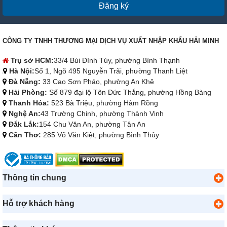
Đăng ký
CÔNG TY TNHH THƯƠNG MẠI DỊCH VỤ XUẤT NHẬP KHẨU HẢI MINH
Trụ sở HCM:
33/4 Bùi Đình Túy, phường Bình Thạnh
Hà Nội:
Số 1, Ngõ 495 Nguyễn Trãi, phường Thanh Liệt
Đà Nẵng:
33 Cao Sơn Pháo, phường An Khê
Hải Phòng:
Số 879 đại lộ Tôn Đức Thắng, phường Hồng Bàng
Thanh Hóa:
523 Bà Triệu, phường Hàm Rồng
Nghệ An:
43 Trường Chinh, phường Thành Vinh
Đắk Lắk:
154 Chu Văn An, phường Tân An
Cần Thơ:
285 Võ Văn Kiệt, phường Bình Thủy
Thông tin chung
Hỗ trợ khách hàng