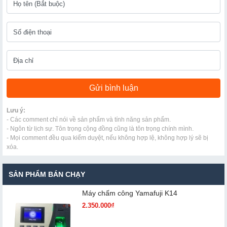
Lưu ý:
- Các comment chỉ nói về sản phẩm và tính năng sản phẩm.
- Ngôn từ lịch sự. Tôn trọng cộng đồng cũng là tôn trọng chính mình.
- Mọi comment đều qua kiểm duyệt, nếu không hợp lệ, không hợp lý sẽ bị
xóa.
SẢN PHẨM BÁN CHẠY
Máy chấm cô​ng Yamafuji K14
2.350.000₫