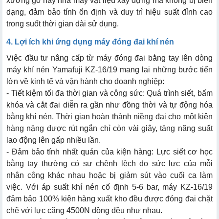
xưởng gỗ hay nhà máy vật liệu xây dựng mà không bị biến
dạng, đảm bảo tính ổn định và duy trì hiệu suất đỉnh cao
trong suốt thời gian dài sử dụng.
4. Lợi ích khi ứng dụng máy đóng đai khí nén
Việc đầu tư nâng cấp từ máy đóng đai bằng tay lên dòng
máy khí nén Yamafuji KZ-16/19 mang lại những bước tiến
lớn về kinh tế và vận hành cho doanh nghiệp:
- Tiết kiệm tối đa thời gian và công sức: Quá trình siết, bấm
khóa và cắt đai diễn ra gần như đồng thời và tự động hóa
bằng khí nén. Thời gian hoàn thành niềng đai cho một kiện
hàng nặng được rút ngắn chỉ còn vài giây, tăng năng suất
lao động lên gấp nhiều lần.
- Đảm bảo tính nhất quán của kiện hàng: Lực siết cơ học
bằng tay thường có sự chênh lệch do sức lực của mỗi
nhân công khác nhau hoặc bị giảm sút vào cuối ca làm
việc. Với áp suất khí nén cố định 5-6 bar, máy KZ-16/19
đảm bảo 100% kiện hàng xuất kho đều được đóng đai chặt
chẽ với lực căng 4500N đồng đều như nhau.