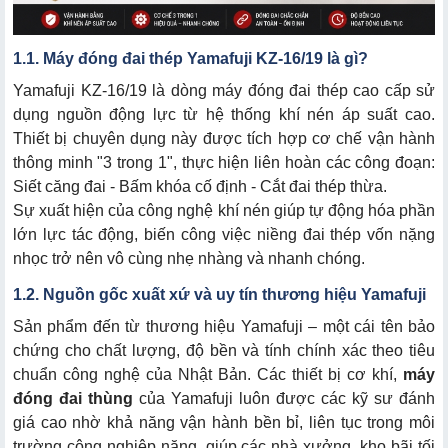
3.4. Kết cấu cơ khí chắc chắn, tuổi thọ bền bỉ
1.1. Máy đóng đai thép Yamafuji KZ-16/19 là gì?
Yamafuji KZ-16/19 là dòng máy đóng đai thép cao cấp sử
dụng nguồn động lực từ hệ thống khí nén áp suất cao.
Thiết bị chuyên dụng này được tích hợp cơ chế vận hành
thông minh "3 trong 1", thực hiện liên hoàn các công đoạn:
5.1. Sản phẩm chính hãng, chất lượng
Siết căng đai - Bấm khóa cố định - Cắt đai thép thừa.
5.2. Dịch vụ chăm sóc và hậu mãi toàn diện
Sự xuất hiện của công nghệ khí nén giúp tự động hóa phần
lớn lực tác động, biến công việc niềng đai thép vốn nặng
5.3. Đa dạng hóa giải pháp thiết bị công nghiệp
nhọc trở nên vô cùng nhẹ nhàng và nhanh chóng.
1.2. Nguồn gốc xuất xứ và uy tín thương hiệu Yamafuji
Sản phẩm đến từ thương hiệu Yamafuji – một cái tên bảo
chứng cho chất lượng, độ bền và tính chính xác theo tiêu
chuẩn công nghệ của Nhật Bản. Các thiết bị cơ khí,
máy
đóng đai thùng
của Yamafuji luôn được các kỹ sư đánh
giá cao nhờ khả năng vận hành bền bỉ, liên tục trong môi
trường công nghiệp nặng, giúp các nhà xưởng, kho bãi tối