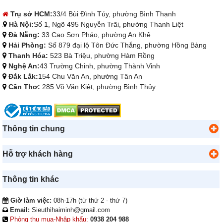
Trụ sở HCM:
33/4 Bùi Đình Túy, phường Bình Thạnh
Hà Nội:
Số 1, Ngõ 495 Nguyễn Trãi, phường Thanh Liệt
Đà Nẵng:
33 Cao Sơn Pháo, phường An Khê
Hải Phòng:
Số 879 đại lộ Tôn Đức Thắng, phường Hồng Bàng
Thanh Hóa:
523 Bà Triệu, phường Hàm Rồng
Nghệ An:
43 Trường Chinh, phường Thành Vinh
Đắk Lắk:
154 Chu Văn An, phường Tân An
Cần Thơ:
285 Võ Văn Kiệt, phường Bình Thủy
Thông tin chung
Hỗ trợ khách hàng
Thông tin khác
Giờ làm việc:
08h-17h (từ thứ 2 - thứ 7)
Email:
Sieuthihaiminh@gmail.com
Phòng thu mua-Nhập khẩu:
0938 204 988