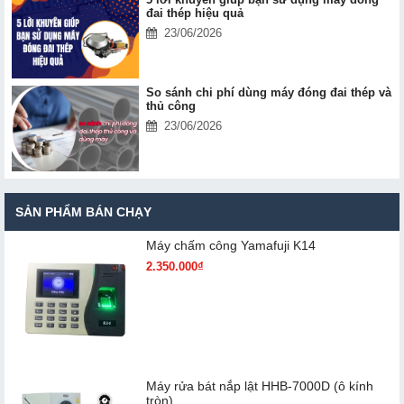
đai thép hiệu quả
23/06/2026
So sánh chi phí dùng máy đóng đai thép và
thủ công
23/06/2026
SẢN PHẨM BÁN CHẠY
Máy chấm cô​ng Yamafuji K14
2.350.000₫
Máy rửa bát nắp lật HHB-7000D (ô kính
tròn)