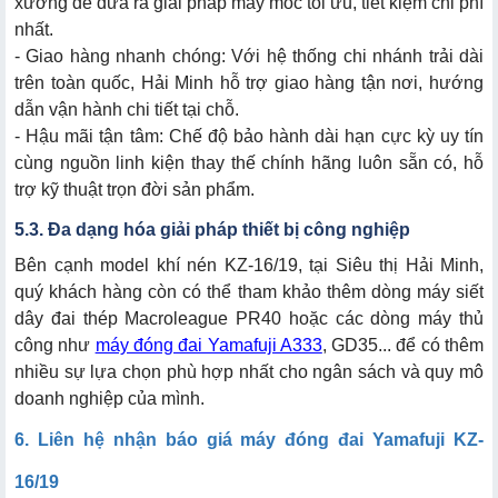
xưởng để đưa ra giải pháp máy móc tối ưu, tiết kiệm chi phí
nhất.
- Giao hàng nhanh chóng: Với hệ thống chi nhánh trải dài
trên toàn quốc, Hải Minh hỗ trợ giao hàng tận nơi, hướng
dẫn vận hành chi tiết tại chỗ.
- Hậu mãi tận tâm: Chế độ bảo hành dài hạn cực kỳ uy tín
cùng nguồn linh kiện thay thế chính hãng luôn sẵn có, hỗ
trợ kỹ thuật trọn đời sản phẩm.
5.3. Đa dạng hóa giải pháp thiết bị công nghiệp
Bên cạnh model khí nén KZ-16/19, tại Siêu thị Hải Minh,
quý khách hàng còn có thể tham khảo thêm dòng máy siết
dây đai thép Macroleague PR40 hoặc các dòng máy thủ
công như
máy đóng đai Yamafuji A333
, GD35... để có thêm
nhiều sự lựa chọn phù hợp nhất cho ngân sách và quy mô
doanh nghiệp của mình.
6. Liên hệ nhận báo giá máy đóng đai Yamafuji KZ-
16/19