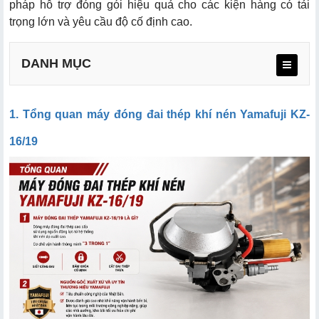
pháp hỗ trợ đóng gói hiệu quả cho các kiện hàng có tải
trọng lớn và yêu cầu độ cố định cao.
DANH MỤC
1. Tổng quan máy đóng đai thép khí nén Yamafuji KZ-
1.1. Máy đóng đai thép Yamafuji KZ-16/19 là gì?
16/19
1.2. Nguồn gốc xuất xứ và uy tín thương hiệu Yamafuji
3.1. Thiết kế nhỏ gọn, trọng lượng nhẹ
3.2. Lực siết lên tới 4500N
3.3. Tối ưu dây đai thép bản rộng 16 - 19mm