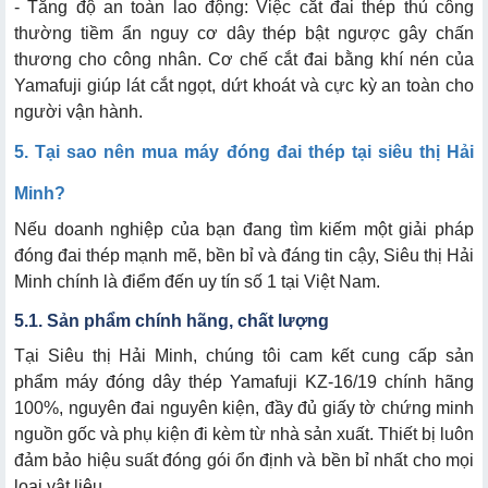
- Tăng độ an toàn lao động: Việc cắt đai thép thủ công
thường tiềm ẩn nguy cơ dây thép bật ngược gây chấn
thương cho công nhân. Cơ chế cắt đai bằng khí nén của
Yamafuji giúp lát cắt ngọt, dứt khoát và cực kỳ an toàn cho
người vận hành.
5. Tại sao nên mua máy đóng đai thép tại siêu thị Hải
Minh?
Nếu doanh nghiệp của bạn đang tìm kiếm một giải pháp
đóng đai thép mạnh mẽ, bền bỉ và đáng tin cậy, Siêu thị Hải
Minh chính là điểm đến uy tín số 1 tại Việt Nam.
5.1. Sản phẩm chính hãng, chất lượng
Tại Siêu thị Hải Minh, chúng tôi cam kết cung cấp sản
phẩm máy đóng dây thép Yamafuji KZ-16/19 chính hãng
100%, nguyên đai nguyên kiện, đầy đủ giấy tờ chứng minh
nguồn gốc và phụ kiện đi kèm từ nhà sản xuất. Thiết bị luôn
đảm bảo hiệu suất đóng gói ổn định và bền bỉ nhất cho mọi
loại vật liệu.