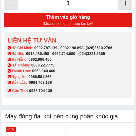
Thêm vào giỏ hàng
(Mua online giao hàng tận tay)
LIÊN HỆ TƯ VẤN
​ Hồ Chí Minh:
0902.787.139
-
0932.196.898
-
(028)3510.2786
Hà Nội:
0918.486.458
-
0962.714.680
-
(024)3221.6365
Đà Nẵng:
0962.986.450
Hải Phòng:
0868.22.7775
Thanh Hóa:
0963.040.460
Nghệ An:
0969.581.266
Đắk Lắk:
0984.762.139
Cần Thơ:
0938 704 139​
Máy đóng đai khí nén cùng phân khúc giá
-4%