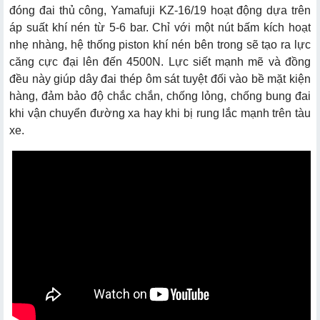
đóng đai thủ công, Yamafuji KZ-16/19 hoạt động dựa trên
áp suất khí nén từ 5-6 bar. Chỉ với một nút bấm kích hoạt
nhẹ nhàng, hệ thống piston khí nén bên trong sẽ tạo ra lực
căng cực đại lên đến 4500N. Lực siết mạnh mẽ và đồng
đều này giúp dây đai thép ôm sát tuyệt đối vào bề mặt kiện
hàng, đảm bảo độ chắc chắn, chống lỏng, chống bung đai
khi vận chuyển đường xa hay khi bị rung lắc mạnh trên tàu
xe.