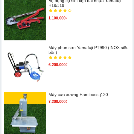
Bộ dụng cụ siết kẹp đai nhựa Yamafuji
H19/J19
1.100.000₫
Máy phun sơn Yamafuji PT990 (INOX siêu
bền)
6.200.000₫
Máy cưa xương Hamiboss-j120
7.200.000₫