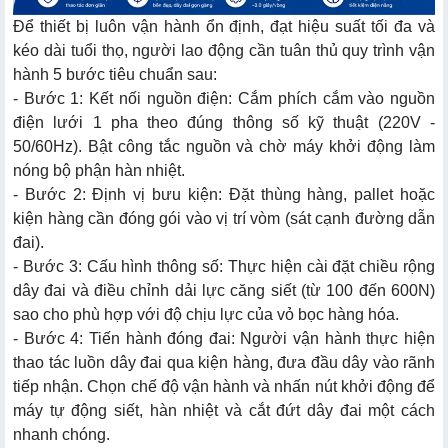
Để thiết bị luôn vận hành ổn định, đạt hiệu suất tối đa và
kéo dài tuổi thọ, người lao động cần tuân thủ quy trình vận
hành 5 bước tiêu chuẩn sau:
- Bước 1: Kết nối nguồn điện: Cắm phích cắm vào nguồn
điện lưới 1 pha theo đúng thông số kỹ thuật (220V -
50/60Hz). Bật công tắc nguồn và chờ máy khởi động làm
nóng bộ phận hàn nhiệt.
- Bước 2: Định vị bưu kiện: Đặt thùng hàng, pallet hoặc
kiện hàng cần đóng gói vào vị trí vòm (sát cạnh đường dẫn
đai).
- Bước 3: Cấu hình thông số: Thực hiện cài đặt chiều rộng
dây đai và điều chỉnh dải lực căng siết (từ 100 đến 600N)
sao cho phù hợp với độ chịu lực của vỏ bọc hàng hóa.
- Bước 4: Tiến hành đóng đai: Người vận hành thực hiện
thao tác luồn dây đai qua kiện hàng, đưa đầu dây vào rãnh
tiếp nhận. Chọn chế độ vận hành và nhấn nút khởi động để
máy tự động siết, hàn nhiệt và cắt đứt dây đai một cách
nhanh chóng.