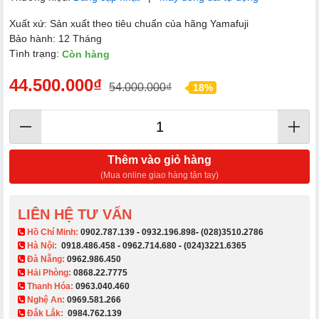
Xuất xứ: Sản xuất theo tiêu chuẩn của hãng Yamafuji
Bảo hành: 12 Tháng
Tình trạng:
Còn hàng
44.500.000₫
54.000.000₫
18%
Thêm vào giỏ hàng
(Mua online giao hàng tận tay)
LIÊN HỆ TƯ VẤN
​ Hồ Chí Minh:
0902.787.139
-
0932.196.898
-
(028)3510.2786
Hà Nội:
0918.486.458
-
0962.714.680
-
(024)3221.6365
Đà Nẵng:
0962.986.450
Hải Phòng:
0868.22.7775
Thanh Hóa:
0963.040.460
Nghệ An:
0969.581.266
Đắk Lắk:
0984.762.139