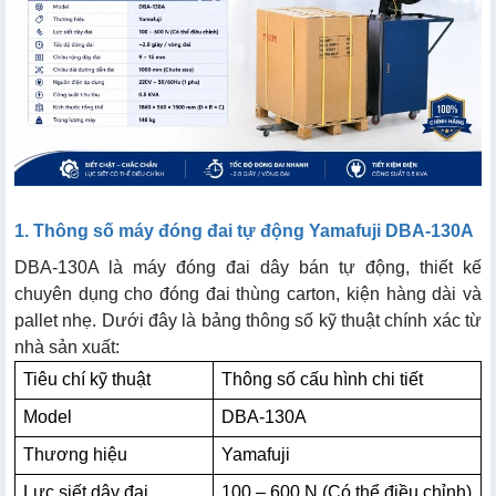
2.2. Tính năng công nghệ nổi bật vượt trội
3.1. Ưu điểm nổi bật
3.2. Nhược điểm cần lưu ý
1. Thông số máy đóng đai tự động Yamafuji DBA-130A
DBA-130A là máy đóng đai dây bán tự động, thiết kế
chuyên dụng cho đóng đai thùng carton, kiện hàng dài và
pallet nhẹ. Dưới đây là bảng thông số kỹ thuật chính xác từ
nhà sản xuất:
Tiêu chí kỹ thuật
Thông số cấu hình chi tiết
Model
DBA-130A
Thương hiệu
Yamafuji
Lực siết dây đai
100 – 600 N (Có thể điều chỉnh)