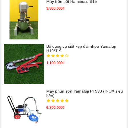
Máy trộn bột Hamiboss-B15
9.800.000₫
Bộ dụng cụ siết kẹp đai nhựa Yamafuji
H19/J19
1.100.000₫
Máy phun sơn Yamafuji PT990 (INOX siêu
bền)
6.200.000₫