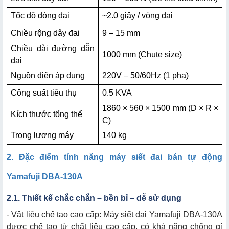
Tốc độ đóng đai
~2.0 giây / vòng đai
Chiều rộng dây đai
9 – 15 mm
Chiều dài đường dẫn
1000 mm (Chute size)
đai
Nguồn điện áp dụng
220V – 50/60Hz (1 pha)
Công suất tiêu thụ
0.5 KVA
1860 × 560 × 1500 mm (D × R ×
Kích thước tổng thể
C)
Trọng lượng máy
140 kg
2. Đặc điểm tính năng máy siết đai bán tự động
Yamafuji DBA-130A
2.1. Thiết kế chắc chắn – bền bỉ – dễ sử dụng
- Vật liệu chế tạo cao cấp: Máy siết đai Yamafuji DBA-130A
được chế tạo từ chất liệu cao cấp, có khả năng chống gỉ