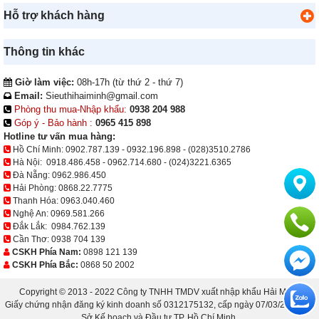
Hỗ trợ khách hàng
Thông tin khác
Giờ làm việc:
08h-17h (từ thứ 2 - thứ 7)
Email:
Sieuthihaiminh@gmail.com
Phòng thu mua-Nhập khẩu:
0938 204 988
Góp ý - Bảo hành :
0965 415 898
Hotline tư vấn mua hàng:
Hồ Chí Minh:
0902.787.139
-
0932.196.898
-
(028)3510.2786
Hà Nội:
0918.486.458
-
0962.714.680
-
(024)3221.6365
Đà Nẵng:
0962.986.450
Hải Phòng:
0868.22.7775
Thanh Hóa:
0963.040.460
Nghệ An:
0969.581.266
Đắk Lắk:
0984.762.139
Cần Thơ:
0938 704 139
CSKH Phía Nam:
0898 121 139
CSKH Phía Bắc:
0868 50 2002
Copyright © 2013 - 2022 Công ty TNHH TMDV xuất nhập khẩu Hải Minh.
Giấy chứng nhận đăng ký kinh doanh số 0312175132, cấp ngày 07/03/2013 bởi
Sở Kế hoạch và Đầu tư TP. Hồ Chí Minh.