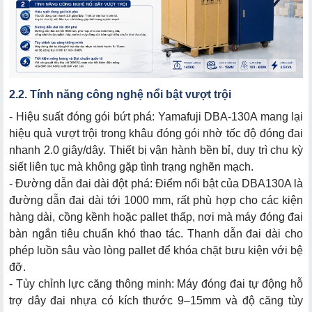
2.2. Tính năng công nghệ nổi bật vượt trội
- Hiệu suất đóng gói bứt phá: Yamafuji DBA-130A mang lại
hiệu quả vượt trội trong khâu đóng gói nhờ tốc độ đóng đai
nhanh 2.0 giây/dây. Thiết bị vận hành bền bỉ, duy trì chu kỳ
siết liên tục mà không gặp tình trạng nghẽn mạch.
- Đường dẫn đai dài đột phá: Điểm nổi bật của DBA130A là
đường dẫn đai dài tới 1000 mm, rất phù hợp cho các kiện
hàng dài, cồng kềnh hoặc pallet thấp, nơi mà máy đóng đai
bàn ngắn tiêu chuẩn khó thao tác. Thanh dẫn đai dài cho
phép luồn sâu vào lòng pallet để khóa chặt bưu kiện với bệ
đỡ.
- Tùy chỉnh lực căng thông minh: Máy đóng đai tự động hỗ
trợ dây đai nhựa có kích thước 9–15mm và độ căng tùy