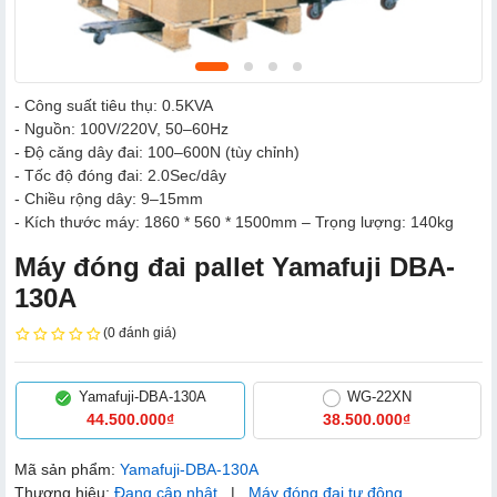
- Công suất tiêu thụ: 0.5KVA
- Nguồn: 100V/220V, 50–60Hz
- Độ căng dây đai: 100–600N (tùy chỉnh)
- Tốc độ đóng đai: 2.0Sec/dây
- Chiều rộng dây: 9–15mm
- Kích thước máy: 1860 * 560 * 1500mm – Trọng lượng: 140kg
Máy đóng đai pallet Yamafuji DBA-
130A
(0 đánh giá)
Yamafuji-DBA-130A
WG-22XN
44.500.000₫
38.500.000₫
Mã sản phẩm:
Yamafuji-DBA-130A
Thương hiệu:
Đang cập nhật
|
Máy đóng đai tự động