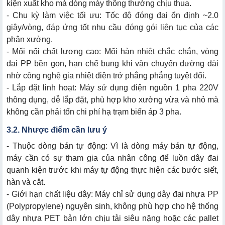
kiện xuất kho mà dòng máy thông thường chịu thua.
- Chu kỳ làm việc tối ưu: Tốc độ đóng đai ổn định ~2.0
giây/vòng, đáp ứng tốt nhu cầu đóng gói liên tục của các
phân xưởng.
- Mối nối chất lượng cao: Mối hàn nhiệt chắc chắn, vòng
đai PP bền gọn, hạn chế bung khi vận chuyển đường dài
nhờ công nghệ gia nhiệt điện trở phẳng phẳng tuyệt đối.
- Lắp đặt linh hoạt: Máy sử dụng điện nguồn 1 pha 220V
thông dụng, dễ lắp đặt, phù hợp kho xưởng vừa và nhỏ mà
không cần phải tốn chi phí hạ trạm biến áp 3 pha.
3.2. Nhược điểm cần lưu ý
- Thuộc dòng bán tự động: Vì là dòng máy bán tự động,
máy cần có sự tham gia của nhân công để luồn dây đai
quanh kiện trước khi máy tự động thực hiện các bước siết,
hàn và cắt.
- Giới hạn chất liệu dây: Máy chỉ sử dụng dây đai nhựa PP
(Polypropylene) nguyên sinh, không phù hợp cho hệ thống
dây nhựa PET bản lớn chịu tải siêu nặng hoặc các pallet