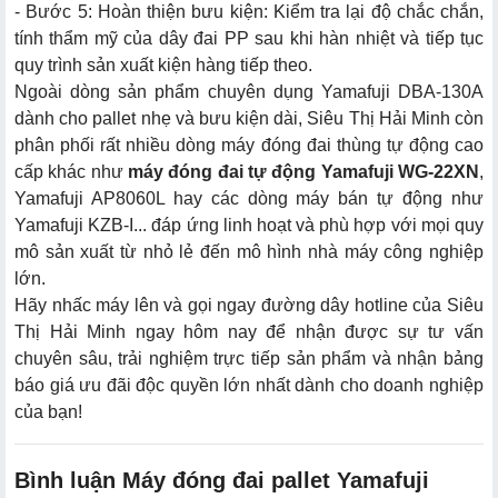
- Bước 5: Hoàn thiện bưu kiện: Kiểm tra lại độ chắc chắn,
tính thẩm mỹ của dây đai PP sau khi hàn nhiệt và tiếp tục
quy trình sản xuất kiện hàng tiếp theo.
Ngoài dòng sản phẩm chuyên dụng Yamafuji DBA-130A
dành cho pallet nhẹ và bưu kiện dài, Siêu Thị Hải Minh còn
phân phối rất nhiều dòng máy đóng đai thùng tự động cao
cấp khác như
máy đóng đai tự động Yamafuji WG-22XN
,
Yamafuji AP8060L hay các dòng máy bán tự động như
Yamafuji KZB-I... đáp ứng linh hoạt và phù hợp với mọi quy
mô sản xuất từ nhỏ lẻ đến mô hình nhà máy công nghiệp
lớn.
Hãy nhấc máy lên và gọi ngay đường dây hotline của Siêu
Thị Hải Minh ngay hôm nay để nhận được sự tư vấn
chuyên sâu, trải nghiệm trực tiếp sản phẩm và nhận bảng
báo giá ưu đãi độc quyền lớn nhất dành cho doanh nghiệp
của bạn!
Bình luận Máy đóng đai pallet Yamafuji