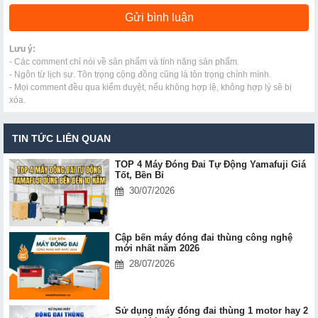
Lưu ý:
- Các comment chỉ nói về sản phẩm và tính năng sản phẩm.
- Ngôn từ lịch sự. Tôn trọng cộng đồng cũng là tôn trọng chính mình.
- Mọi comment đều qua kiểm duyệt, nếu không hợp lệ, không hợp lý sẽ bị
xóa.
TIN TỨC LIÊN QUAN
TOP 4 Máy Đóng Đai Tự Động Yamafuji Giá
Tốt, Bền Bỉ
30/07/2026
Cập bến máy đóng đai thùng công nghệ
mới nhất năm 2026
28/07/2026
Sử dụng máy đóng đai thùng 1 motor hay 2