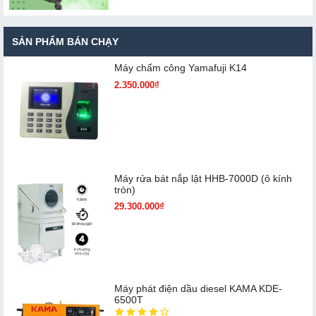
SẢN PHẨM BÁN CHẠY
Máy chấm cô​ng Yamafuji K14
2.350.000₫
Máy rửa bát nắp lật HHB-7000D (ô kính
tròn)
29.300.000₫
Máy phát điện dầu diesel KAMA KDE-
6500T