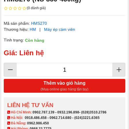
(0 đánh giá)
Mã sản phẩm:
HMS270
Thương hiệu:
HM
|
Máy ép cám viên
Tình trạng:
Còn hàng
Giá: Liên hệ
Thêm vào giỏ hàng
(Mua online giao hàng tận tay)
LIÊN HỆ TƯ VẤN
​ Hồ Chí Minh:
0902.787.139
-
0932.196.898
-
(028)3510.2786
Hà Nội:
0918.486.458
-
0962.714.680
-
(024)3221.6365
Đà Nẵng:
0962.986.450
Hải Phòng:
0868.22.7775