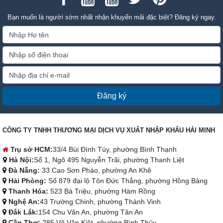
Bạn muốn là người sớm nhất nhận khuyến mãi đặc biệt? Đăng ký ngay.
Đăng ký
CÔNG TY TNHH THƯƠNG MẠI DỊCH VỤ XUẤT NHẬP KHẨU HẢI MINH
Trụ sở HCM:
33/4 Bùi Đình Túy, phường Bình Thạnh
Hà Nội:
Số 1, Ngõ 495 Nguyễn Trãi, phường Thanh Liệt
Đà Nẵng:
33 Cao Sơn Pháo, phường An Khê
Hải Phòng:
Số 879 đại lộ Tôn Đức Thắng, phường Hồng Bàng
Thanh Hóa:
523 Bà Triệu, phường Hàm Rồng
Nghệ An:
43 Trường Chinh, phường Thành Vinh
Đắk Lắk:
154 Chu Văn An, phường Tân An
Cần Thơ:
285 Võ Văn Kiệt, phường Bình Thủy