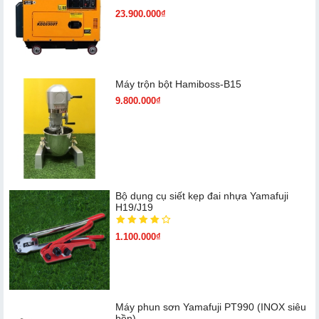
23.900.000₫
Máy trộn bột Hamiboss-B15
9.800.000₫
Bộ dụng cụ siết kẹp đai nhựa Yamafuji
H19/J19
1.100.000₫
Máy phun sơn Yamafuji PT990 (INOX siêu
bền)