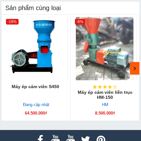
Sản phẩm cùng loại
-19%
-6%
Máy ép cám viên S450
Máy ép cám viên liền trục
HM-150
Đang cập nhật
HM
64.500.000₫
8.500.000₫