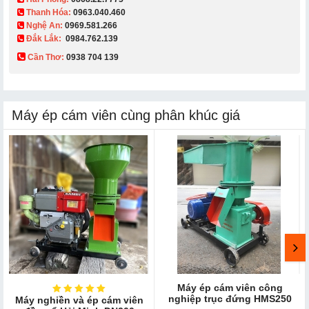
Thanh Hóa:
0963.040.460
Nghệ An:
0969.581.266
Đắk Lắk:
0984.762.139
Cần Thơ:
0938 704 139​
Máy ép cám viên cùng phân khúc giá
Máy ép cám viên công
nghiệp trục đứng HMS250
Máy nghiền và ép cám viên