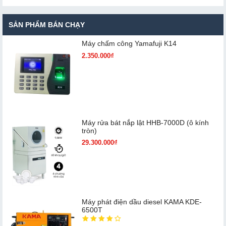
SẢN PHẨM BÁN CHẠY
Máy chấm cô​ng Yamafuji K14
2.350.000₫
Máy rửa bát nắp lật HHB-7000D (ô kính
tròn)
29.300.000₫
Máy phát điện dầu diesel KAMA KDE-
6500T