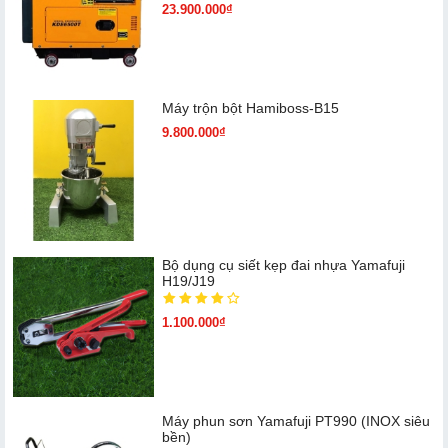
23.900.000₫
Máy trộn bột Hamiboss-B15
9.800.000₫
Bộ dụng cụ siết kẹp đai nhựa Yamafuji
H19/J19
1.100.000₫
Máy phun sơn Yamafuji PT990 (INOX siêu
bền)