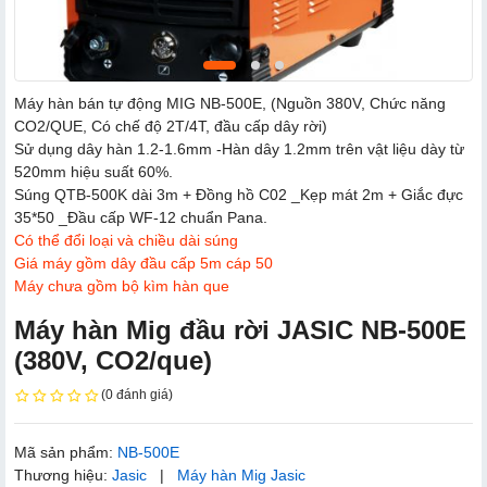
Máy hàn bán tự động MIG NB-500E, (Nguồn 380V, Chức năng
CO2/QUE, Có chế độ 2T/4T, đầu cấp dây rời)
Sử dụng dây hàn 1.2-1.6mm -Hàn dây 1.2mm trên vật liệu dày từ
520mm hiệu suất 60%.
Súng QTB-500K dài 3m + Đồng hồ C02 _Kẹp mát 2m + Giắc đực
35*50 _Đầu cấp WF-12 chuẩn Pana.
Có thể đổi loại và chiều dài súng
Giá máy gồm dây đầu cấp 5m cáp 50
Máy chưa gồm bộ kìm hàn que
Máy hàn Mig đầu rời JASIC NB-500E
(380V, CO2/que)
(0 đánh giá)
Mã sản phẩm:
NB-500E
Thương hiệu:
Jasic
|
Máy hàn Mig Jasic