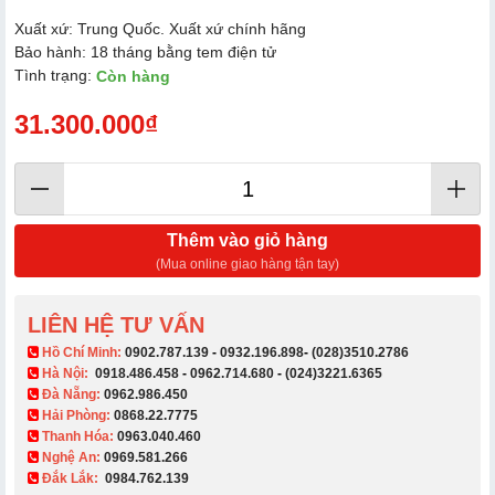
Xuất xứ: Trung Quốc. Xuất xứ chính hãng
Bảo hành: 18 tháng bằng tem điện tử
Tình trạng:
Còn hàng
31.300.000₫
Thêm vào giỏ hàng
(Mua online giao hàng tận tay)
LIÊN HỆ TƯ VẤN
​ Hồ Chí Minh:
0902.787.139
-
0932.196.898
-
(028)3510.2786
Hà Nội:
0918.486.458
-
0962.714.680
-
(024)3221.6365
Đà Nẵng:
0962.986.450
Hải Phòng:
0868.22.7775
Thanh Hóa:
0963.040.460
Nghệ An:
0969.581.266
Đắk Lắk:
0984.762.139