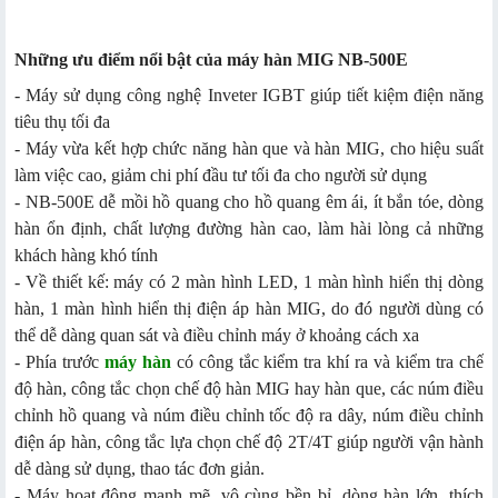
Những ưu điểm nổi bật của máy hàn MIG NB-500E
- Máy sử dụng công nghệ Inveter IGBT giúp tiết kiệm điện năng
tiêu thụ tối đa
- Máy vừa kết hợp chức năng hàn que và hàn MIG, cho hiệu suất
làm việc cao, giảm chi phí đầu tư tối đa cho người sử dụng
- NB-500E dễ mồi hồ quang cho hồ quang êm ái, ít bắn tóe, dòng
hàn ổn định, chất lượng đường hàn cao, làm hài lòng cả những
khách hàng khó tính
- Về thiết kế: máy có 2 màn hình LED, 1 màn hình hiển thị dòng
hàn, 1 màn hình hiển thị điện áp hàn MIG, do đó người dùng có
thể dễ dàng quan sát và điều chỉnh máy ở khoảng cách xa
- Phía trước
máy hàn
có công tắc kiểm tra khí ra và kiểm tra chế
độ hàn, công tắc chọn chế độ hàn MIG hay hàn que, các núm điều
chỉnh hồ quang và núm điều chỉnh tốc độ ra dây, núm điều chỉnh
điện áp hàn, công tắc lựa chọn chế độ 2T/4T giúp người vận hành
dễ dàng sử dụng, thao tác đơn giản.
- Máy hoạt động mạnh mẽ, vô cùng bền bỉ, dòng hàn lớn, thích