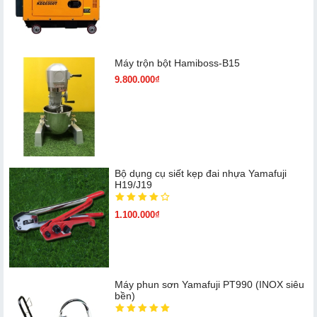
Máy trộn bột Hamiboss-B15
9.800.000₫
Bộ dụng cụ siết kẹp đai nhựa Yamafuji
H19/J19
1.100.000₫
Máy phun sơn Yamafuji PT990 (INOX siêu
bền)