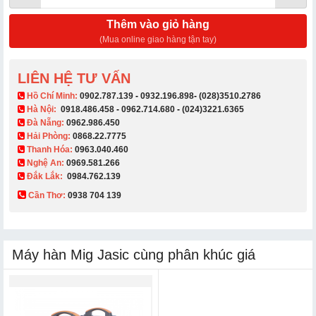
Thêm vào giỏ hàng
(Mua online giao hàng tận tay)
LIÊN HỆ TƯ VẤN
​ Hồ Chí Minh:
0902.787.139
-
0932.196.898
-
(028)3510.2786
Hà Nội:
0918.486.458
-
0962.714.680
-
(024)3221.6365
Đà Nẵng:
0962.986.450
Hải Phòng:
0868.22.7775
Thanh Hóa:
0963.040.460
Nghệ An:
0969.581.266
Đắk Lắk:
0984.762.139
Cần Thơ:
0938 704 139​
Máy hàn Mig Jasic cùng phân khúc giá