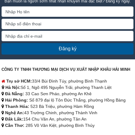
Bạn muốn là người sớm nhất nhận khuyến mãi đặc biệt? Đăng ký ngay.
Đăng ký
CÔNG TY TNHH THƯƠNG MẠI DỊCH VỤ XUẤT NHẬP KHẨU HẢI MINH
Trụ sở HCM:
33/4 Bùi Đình Túy, phường Bình Thạnh
Hà Nội:
Số 1, Ngõ 495 Nguyễn Trãi, phường Thanh Liệt
Đà Nẵng:
33 Cao Sơn Pháo, phường An Khê
Hải Phòng:
Số 879 đại lộ Tôn Đức Thắng, phường Hồng Bàng
Thanh Hóa:
523 Bà Triệu, phường Hàm Rồng
Nghệ An:
43 Trường Chinh, phường Thành Vinh
Đắk Lắk:
154 Chu Văn An, phường Tân An
Cần Thơ:
285 Võ Văn Kiệt, phường Bình Thủy