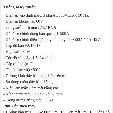
Thông số kỹ thuật
- Điện áp vào định mức: 3 pha AC380V±15% 50 HZ
- Điện áp không tải: 60V
- Công suất định mức: 24.7 KVA
- Dải điều chỉnh dòng hàn que: 20~500A
- Dải điều chỉnh điện áp/ dòng hàn mig: 50~500A / 15~45V
- Cấp độ bảo vệ: IP21S
- Hiệu suất: 85%
- Tốc độ cấp dây: 1.5~24m/ phút
- Cấp cách điện: F
- Chu kì làm việc: 50%
- Đường kính dây hàn mig: 1.0-1.6mm
- Sử dụng cuộn dây hàn: 15 kg
- Kiểu làm mát: Làm mát bằng khí
- Kích thước máy: 592*297*526 mm
- Trọng lượng riêng máy: 35 kg
Phụ kiện theo máy
01 Súng hàn mig QTB-500K 3m+ 01 Kẹp mát 3m+ 01 Đồng hồ