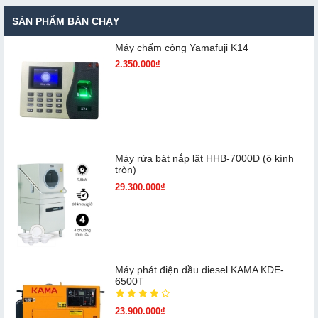
SẢN PHẨM BÁN CHẠY
Máy chấm cô​ng Yamafuji K14
2.350.000₫
Máy rửa bát nắp lật HHB-7000D (ô kính
tròn)
29.300.000₫
Máy phát điện dầu diesel KAMA KDE-
6500T
23.900.000₫