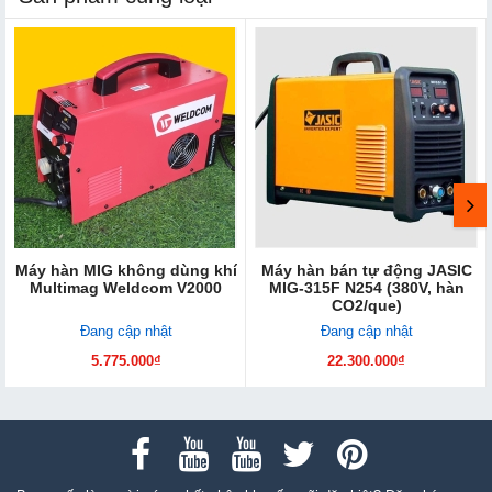
Máy hàn MIG không dùng khí
Máy hàn bán tự động JASIC
Multimag Weldcom V2000
MIG-315F N254 (380V, hàn
CO2/que)
Đang cập nhật
Đang cập nhật
5.775.000₫
22.300.000₫