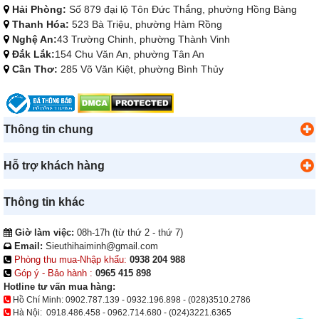
Hải Phòng:
Số 879 đại lộ Tôn Đức Thắng, phường Hồng Bàng
Thanh Hóa:
523 Bà Triệu, phường Hàm Rồng
Nghệ An:
43 Trường Chinh, phường Thành Vinh
Đắk Lắk:
154 Chu Văn An, phường Tân An
Cần Thơ:
285 Võ Văn Kiệt, phường Bình Thủy
Thông tin chung
Hỗ trợ khách hàng
Thông tin khác
Giờ làm việc:
08h-17h (từ thứ 2 - thứ 7)
Email:
Sieuthihaiminh@gmail.com
Phòng thu mua-Nhập khẩu:
0938 204 988
Góp ý - Bảo hành :
0965 415 898
Hotline tư vấn mua hàng:
Hồ Chí Minh:
0902.787.139
-
0932.196.898
-
(028)3510.2786
Hà Nội:
0918.486.458
-
0962.714.680
-
(024)3221.6365