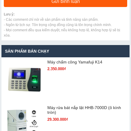
Lưu ý:
- Các comment chỉ nói về sản phẩm và tính năng sản phẩm.
- Ngôn từ lịch sự. Tôn trọng cộng đồng cũng là tôn trọng chính mình.
- Mọi comment đều qua kiểm duyệt, nếu không hợp lệ, không hợp lý sẽ bị
xóa.
SẢN PHẨM BÁN CHẠY
Máy chấm cô​ng Yamafuji K14
2.350.000₫
Máy rửa bát nắp lật HHB-7000D (ô kính
tròn)
29.300.000₫