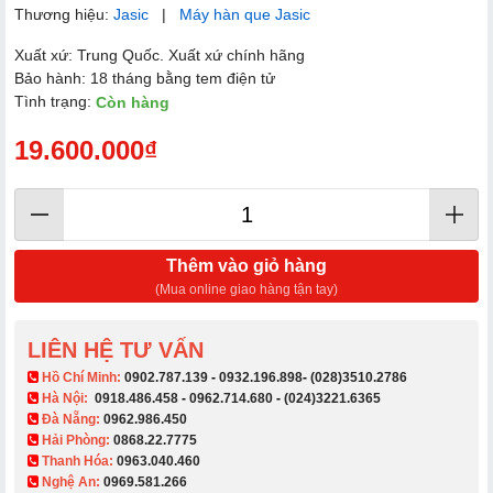
Thương hiệu:
Jasic
|
Máy hàn que Jasic
Xuất xứ: Trung Quốc. Xuất xứ chính hãng
Bảo hành: 18 tháng bằng tem điện tử
Tình trạng:
Còn hàng
19.600.000₫
Thêm vào giỏ hàng
(Mua online giao hàng tận tay)
LIÊN HỆ TƯ VẤN
​ Hồ Chí Minh:
0902.787.139
-
0932.196.898
-
(028)3510.2786
Hà Nội:
0918.486.458
-
0962.714.680
-
(024)3221.6365
Đà Nẵng:
0962.986.450
Hải Phòng:
0868.22.7775
Thanh Hóa:
0963.040.460
Nghệ An:
0969.581.266