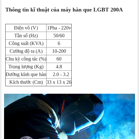
Thông tin kĩ thuật của máy hàn que LGBT 200A
Điện vô (V)
1Pha - 220v
Tần số (Hz)
50/60
Công suất (KVA)
6
Cường độ ra (A)
10-200
Chu kỳ công tác (%)
60
Trọng lượng (Kg)
4.8
Đường kính que hàn
2.0 - 3.2
Kích thước (Cm)
33 x 13 x 26