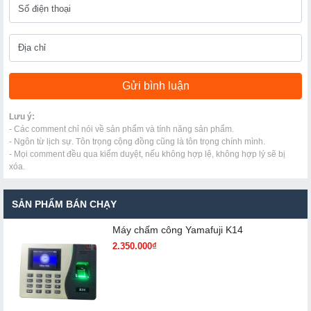
Lưu ý:
- Các comment chỉ nói về sản phẩm và tính năng sản phẩm.
- Ngôn từ lịch sự. Tôn trọng cộng đồng cũng là tôn trọng chính mình.
- Mọi comment đều qua kiểm duyệt, nếu không hợp lệ, không hợp lý sẽ bị
xóa.
SẢN PHẨM BÁN CHẠY
Máy chấm cô​ng Yamafuji K14
2.350.000₫