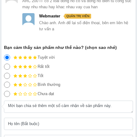
ARC 200 IT co 2 loai dong ho co va dong ho dien tu cong suc
may nhu nhau hay khac nhau vay cua han
Webmaster
QUẢN TRỊ VIÊN
Chào anh. Anh để lại số điện thoại, bên em liên hệ
tư vấn ạ
Bạn cảm thấy sản phẩm như thế nào? (chọn sao nhé)
Tuyệt vời
Rất tốt
Tốt
Bình thường
Chưa đạt