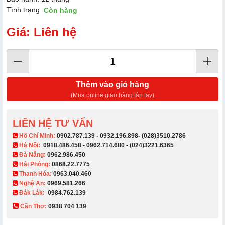
Tình trạng:
Còn hàng
Giá: Liên hệ
Thêm vào giỏ hàng
(Mua online giao hàng tận tay)
LIÊN HỆ TƯ VẤN
​ Hồ Chí Minh:
0902.787.139
-
0932.196.898
-
(028)3510.2786
Hà Nội:
0918.486.458
-
0962.714.680
-
(024)3221.6365
Đà Nẵng:
0962.986.450
Hải Phòng:
0868.22.7775
Thanh Hóa:
0963.040.460
Nghệ An:
0969.581.266
Đắk Lắk:
0984.762.139
Cần Thơ:
0938 704 139​