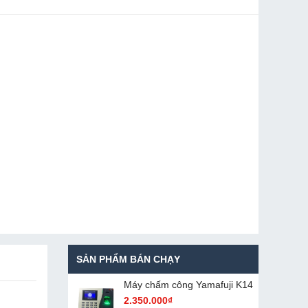
SẢN PHẨM BÁN CHẠY
Máy chấm cô​ng Yamafuji K14
2.350.000₫