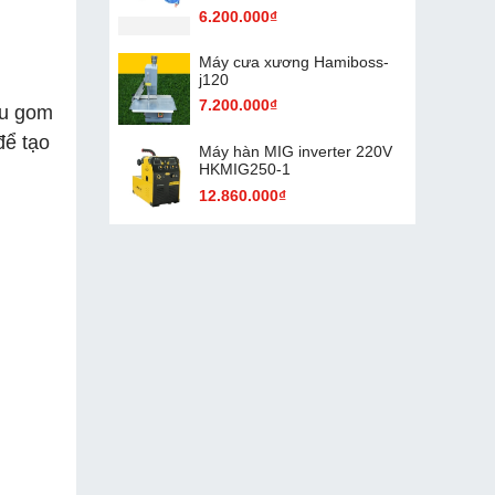
6.200.000₫
Máy cưa xương Hamiboss-
j120
7.200.000₫
hu gom
để tạo
Máy hàn MIG inverter 220V
HKMIG250-1
12.860.000₫