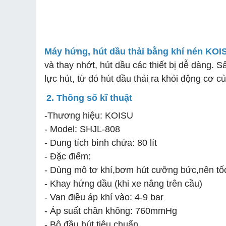
Máy hứng, hút dầu thải bằng khí nén KO
và thay nhớt, hút dầu các thiết bị dễ dàng.
lực hút, từ đó hút dầu thải ra khỏi động cơ của
2. Thông số kĩ thuật
-
Thương hiệu: KOISU
- Model: SHJL-808
- Dung tích bình chứa: 80 lít
- Đặc điểm:
- Dùng mô tơ khí,bơm hút cưỡng bức,nên tố
- Khay hứng dầu (khi xe nâng trên cầu)
- Van điều áp khí vào: 4-9 bar
- Áp suất chân không: 760mmHg
- Bộ đầu hút tiêu chuẩn