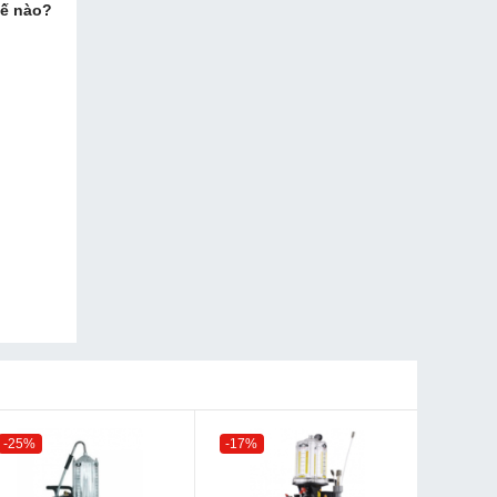
hế nào?
-25%
-17%