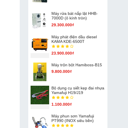
Máy rửa bát nắp lật HHB-
7000D (ô kính tròn)
29.300.000₫
Máy phát điện dầu diesel
KAMA KDE-6500T
23.900.000₫
Máy trộn bột Hamiboss-B15
9.800.000₫
Bộ dụng cụ siết kẹp đai nhựa
Yamafuji H19/J19
1.100.000₫
Máy phun sơn Yamafuji
PT990 (INOX siêu bền)