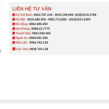
LIÊN HỆ TƯ VẤN
​ Hồ Chí Minh:
0902.787.139
-
0932.196.898
-
(028)3510.2786
Hà Nội:
0918.486.458
-
0962.714.680
-
(024)3221.6365
Đà Nẵng:
0962.986.450
Hải Phòng:
0868.22.7775
Thanh Hóa:
0963.040.460
Nghệ An:
0969.581.266
Đắk Lắk:
0984.762.139
Cần Thơ:
0938 704 139​
c