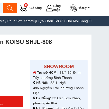
0
Đăng
Giỏ hàng
Hỗ trợ
nhập
 Sơn Yamafuji Lựa Chọn Tối Ưu Cho Mọi Công Trình
Máy Hàn Túi 
nén KOISU SHJL-808
SHOWROOM
Trụ sở HCM:
33/4 Bùi Đình
Túy, phường Bình Thạnh
Hà Nội:
Số 1, Ngõ
495 Nguyễn Trãi, phường Thanh
Liệt
Đà Nẵng:
33 Cao Sơn Pháo,
g
phường An Khê
y)
Hải Phòng:
Số 879 đại lộ Tôn