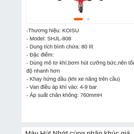
-
Thương hiệu: KOISU
- Model: SHJL-808
- Dung tích bình chứa: 80 lít
- Đặc điểm:
- Dùng mô tơ khí,bơm hút cưỡng bức,nên tố
độ nhanh hơn
- Khay hứng dầu (khi xe nâng trên cầu)
- Van điều áp khí vào: 4-9 bar
- Áp suất chân không: 760mmH
Máy Hút Nhớt cùng phân khúc giá