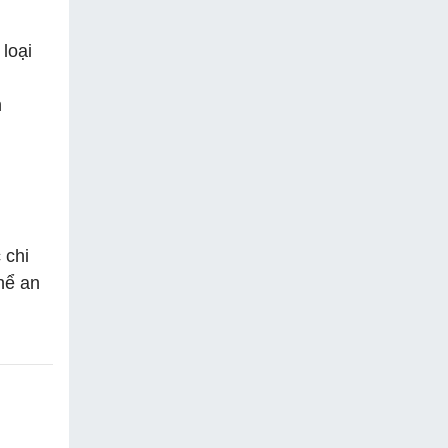
loại
h
 chi
hể an