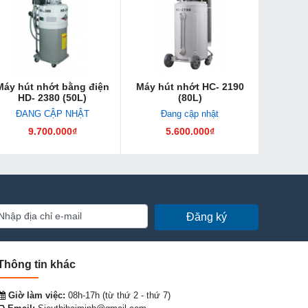
Máy hút nhớt bằng điện
Máy hút nhớt HC- 2190
HD- 2380 (50L)
(80L)
ĐANG CẬP NHẬT
Đang cập nhật
9.700.000₫
5.600.000₫
Đăng ký
Thông tin khác
Giờ làm việc:
08h-17h (từ thứ 2 - thứ 7)