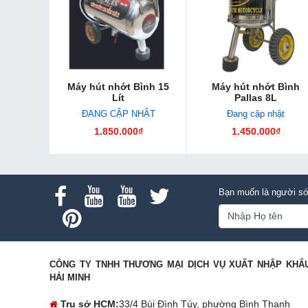
Máy hút nhớt Bình 15
Máy hút nhớt Bình
Lít
Pallas 8L
ĐANG CẬP NHẬT
Đang cập nhật
1.850.000₫
1.450.000₫
Bạn muốn là người sớ
CÔNG TY TNHH THƯƠNG MẠI DỊCH VỤ XUẤT NHẬP KHẨ
HẢI MINH
Trụ sở HCM:
33/4 Bùi Đình Túy, phường Bình Thạnh