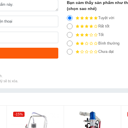
Bạn cảm thấy sản phẩm như t
(chọn sao nhé)
Tuyệt vời
Rất tốt
Tốt
Bình thường
Chưa đạt
h.
ý sẽ bị xóa.
-15%