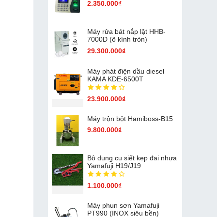
2.350.000₫
Máy rửa bát nắp lật HHB-
7000D (ô kính tròn)
29.300.000₫
Máy phát điện dầu diesel
KAMA KDE-6500T
23.900.000₫
Máy trộn bột Hamiboss-B15
9.800.000₫
Bộ dụng cụ siết kẹp đai nhựa
Yamafuji H19/J19
1.100.000₫
Máy phun sơn Yamafuji
PT990 (INOX siêu bền)