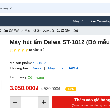
Máy Phun Sơn Yamafuji Lựa Ch
út ẩm DAIWA
Máy hút ẩm Daiwa ST-1012 (Bỏ mẫu)
Máy hút ẩm Daiwa ST-1012 (Bỏ mẫu
(0 đánh giá)
Mã sản phẩm:
ST-1012
Thương hiệu:
Daiwa
|
Máy hút ẩm DAIWA
Tình trạng:
Còn hàng
3.950.000₫
4.580.000₫
14%
Thêm vào giỏ hàn
(Mua online giao hàng tận ta