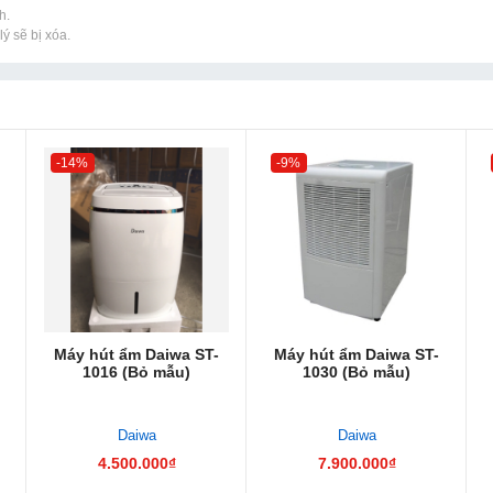
h.
ý sẽ bị xóa.
-14%
-9%
Máy hút ẩm Daiwa ST-
Máy hút ẩm Daiwa ST-
1016 (Bỏ mẫu)
1030 (Bỏ mẫu)
Daiwa
Daiwa
4.500.000₫
7.900.000₫