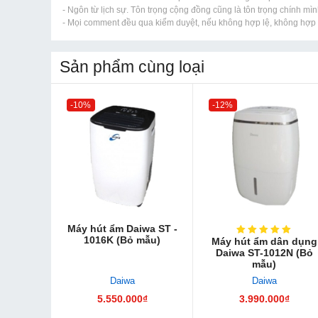
- Ngôn từ lịch sự. Tôn trọng cộng đồng cũng là tôn trọng chính mìn
- Mọi comment đều qua kiểm duyệt, nếu không hợp lệ, không hợp l
Sản phẩm cùng loại
-10%
-12%
Máy hút ẩm Daiwa ST -
1016K (Bỏ mẫu)
Máy hút ẩm dân dụng
Daiwa ST-1012N (Bỏ
mẫu)
Daiwa
Daiwa
5.550.000₫
3.990.000₫