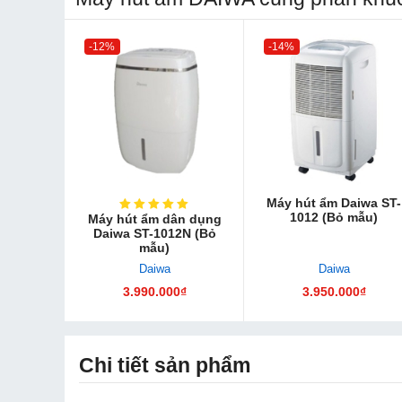
-12%
-14%
Máy hút ẩm Daiwa ST-
1012 (Bỏ mẫu)
Máy hút ẩm dân dụng
Daiwa ST-1012N (Bỏ
mẫu)
Daiwa
Daiwa
3.990.000₫
3.950.000₫
Chi tiết sản phẩm