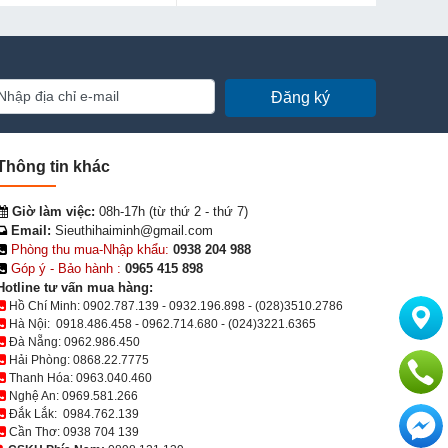
Đăng ký
Thông tin khác
Giờ làm việc:
08h-17h (từ thứ 2 - thứ 7)
Email:
Sieuthihaiminh@gmail.com
Phòng thu mua-Nhập khẩu:
0938 204 988
Góp ý - Bảo hành :
0965 415 898
Hotline tư vấn mua hàng:
Hồ Chí Minh:
0902.787.139
-
0932.196.898
-
(028)3510.2786
Hà Nội:
0918.486.458
-
0962.714.680
-
(024)3221.6365
Đà Nẵng:
0962.986.450
Hải Phòng:
0868.22.7775
Thanh Hóa:
0963.040.460
Nghệ An:
0969.581.266
Đắk Lắk:
0984.762.139
Cần Thơ:
0938 704 139