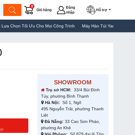
0
Đăng
Giỏ hàng
Hỗ trợ
nhập
ọn Tối Ưu Cho Mọi Công Trình
Máy Hàn Túi Yamafuji Lựa Chọn Tố
)
SHOWROOM
Trụ sở HCM:
33/4 Bùi Đình
Túy, phường Bình Thạnh
Hà Nội:
Số 1, Ngõ
495 Nguyễn Trãi, phường Thanh
Liệt
Đà Nẵng:
33 Cao Sơn Pháo,
g
phường An Khê
y)
Hải Phòng:
Số 879 đại lộ Tôn