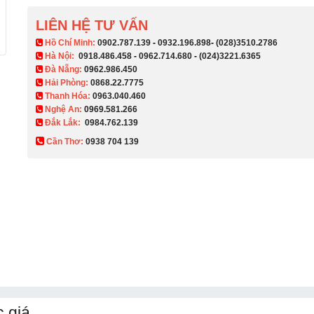
LIÊN HỆ TƯ VẤN
​ Hồ Chí Minh:
0902.787.139
-
0932.196.898
-
(028)3510.2786
Hà Nội:
0918.486.458
-
0962.714.680
-
(024)3221.6365
Đà Nẵng:
0962.986.450
Hải Phòng:
0868.22.7775
Thanh Hóa:
0963.040.460
Nghệ An:
0969.581.266
Đắk Lắk:
0984.762.139
Cần Thơ:
0938 704 139​
 giá