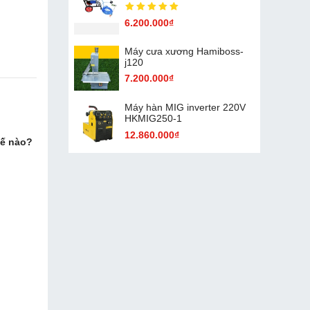
6.200.000₫
Máy cưa xương Hamiboss-
j120
7.200.000₫
Máy hàn MIG inverter 220V
HKMIG250-1
12.860.000₫
hế nào?