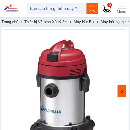
0
Trang chủ
Thiết bị Vệ sinh-Xử lý ẩm
Máy Hút Bụi
Máy hút bụi gia đ