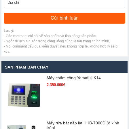
Lưu ý:
- Các comment chỉ nói về sản phẩm và tính năng sản phẩm.
- Ngôn từ lịch sự. Tôn trọng cộng đồng cũng là tôn trọng chính mình.
- Mọi comment đều qua kiểm duyệt, nếu không hợp lệ, không hợp lý sẽ bị
xóa.
SẢN PHẨM BÁN CHẠY
Máy chấm cô​ng Yamafuji K14
2.350.000₫
Máy rửa bát nắp lật HHB-7000D (ô kính
tròn)