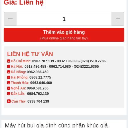
Giá: Liên hệ
Thêm vào giỏ hàng
(Mua online giao hàng tận tay)
LIÊN HỆ TƯ VẤN
​ Hồ Chí Minh:
0902.787.139
-
0932.196.898
-
(028)3510.2786
Hà Nội:
0918.486.458
-
0962.714.680
-
(024)3221.6365
Đà Nẵng:
0962.986.450
Hải Phòng:
0868.22.7775
Thanh Hóa:
0963.040.460
Nghệ An:
0969.581.266
Đắk Lắk:
0984.762.139
Cần Thơ:
0938 704 139​
Máy hút bụi gia đình cùng phân khúc giá