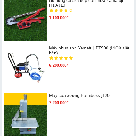
Bộ dụng cụ siết kẹp đai nhựa Yamafuji
H19/J19
1.100.000₫
Máy phun sơn Yamafuji PT990 (INOX siêu
bền)
6.200.000₫
Máy cưa xương Hamiboss-j120
7.200.000₫