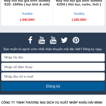
Máy hút bụi gia đình Sumika
Máy hút bụi gia đình Sumika
K20 -1600w ( bụi khô & ướt)
K20A ( Hút bụi, nước, thổi )
Sumika
Sumika
1.840.000₫
1.600.000₫
Bạn muốn là người sớm nhất nhận khuyến mãi đặc biệt? Đăng ký ngay.
Đăng ký
CÔNG TY TNHH THƯƠNG MẠI DỊCH VỤ XUẤT NHẬP KHẨU HẢI MINH