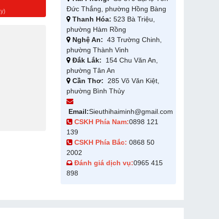
g
Đức Thắng, phường Hồng Bàng
y)
Thanh Hóa:
523 Bà Triệu,
phường Hàm Rồng
Nghệ An:
43 Trường Chinh,
phường Thành Vinh
Đắk Lắk:
154 Chu Văn An,
phường Tân An
Cần Thơ:
285 Võ Văn Kiệt,
phường Bình Thủy
Email:
Sieuthihaiminh@gmail.com
CSKH Phía Nam:
0898 121
139
CSKH Phía Bắc:
0868 50
2002
Đánh giá dịch vụ:
0965 415
898