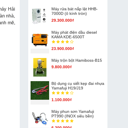
máy Hải
Máy rửa bát nắp lật HHB-
7000D (ô kính tròn)
sàn nhà,
29.300.000₫
ạnh mẽ,
Máy phát điện dầu diesel
KAMA KDE-6500T
23.900.000₫
Máy trộn bột Hamiboss-B15
9.800.000₫
Bộ dụng cụ siết kẹp đai nhựa
Yamafuji H19/J19
1.100.000₫
Máy phun sơn Yamafuji
PT990 (INOX siêu bền)
6.200.000₫