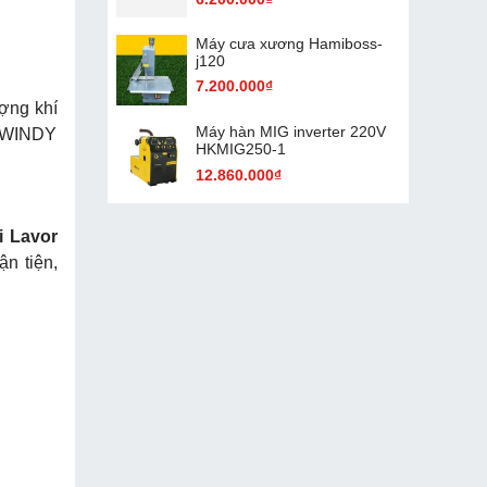
Máy cưa xương Hamiboss-
j120
7.200.000₫
ợng khí
Máy hàn MIG inverter 220V
r WINDY
HKMIG250-1
12.860.000₫
i Lavor
n tiện,