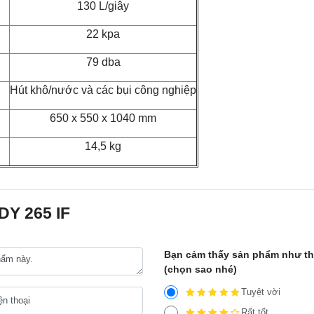
130 L/giây
22 kpa
79 dba
Hút khô/nước và các bụi công nghiệp
650 x 550 x 1040 mm
14,5 kg
DY 265 IF
Bạn cảm thấy sản phẩm như t
(chọn sao nhé)
Tuyệt vời
Rất tốt