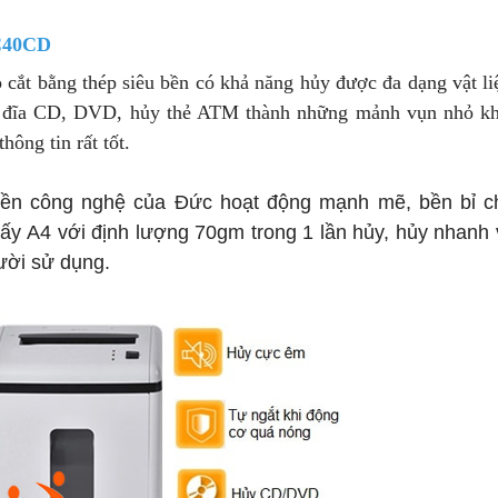
 C40CD
 cắt bằng thép siêu bền có khả năng hủy được đa dạng vật li
hủy đĩa CD, DVD, hủy thẻ ATM thành những mảnh vụn nhỏ k
ông tin rất tốt.
uyền công nghệ của Đức hoạt động mạnh mẽ, bền bỉ c
iấy A4 với định lượng 70gm trong 1 lần hủy, hủy nhanh 
gười sử dụng.