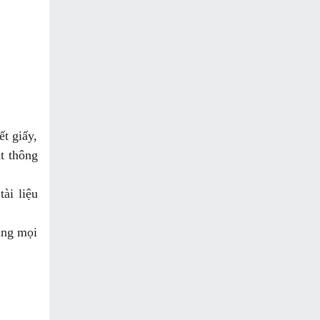
t giấy,
t thông
ài liệu
ụng mọi