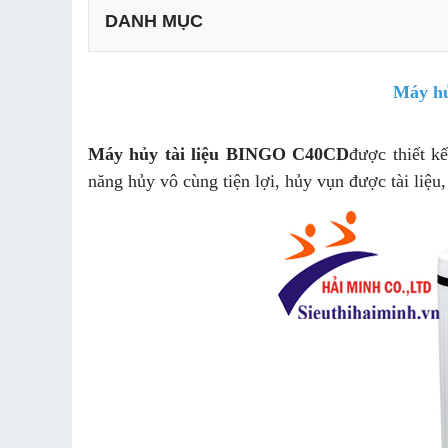
DANH MỤC
Thông số kỹ thuật của máy hủy tài liệu BINGO 
Máy hủ
Đặc điểm nổi bật của máy hủy tài liệu Bingo C4
Máy hủy tài liệu BINGO C40CD
được thiết k
năng hủy vô cùng tiện lợi, hủy vụn được tài liệu