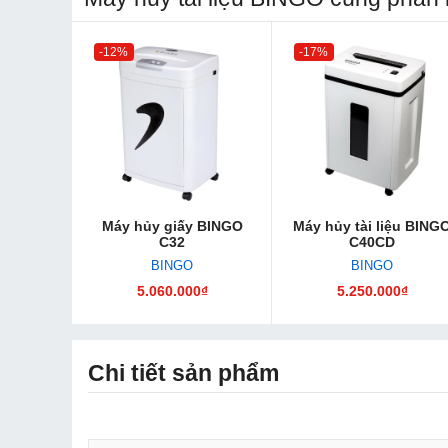
-12%
-17%
Máy hủy giấy BINGO
Máy hủy tài liệu BING
C32
C40CD
BINGO
BINGO
5.060.000₫
5.250.000₫
Chi tiết sản phẩm