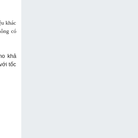
ệu khác
hông có
ho khả
với tốc