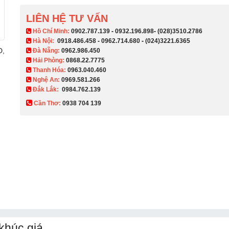
LIÊN HỆ TƯ VẤN
​ Hồ Chí Minh:
0902.787.139
-
0932.196.898
-
(028)3510.2786
Hà Nội:
0918.486.458
-
0962.714.680
-
(024)3221.6365
D,
Đà Nẵng:
0962.986.450
Hải Phòng:
0868.22.7775
Thanh Hóa:
0963.040.460
Nghệ An:
0969.581.266
Đắk Lắk:
0984.762.139
Cần Thơ:
0938 704 139​
khúc giá