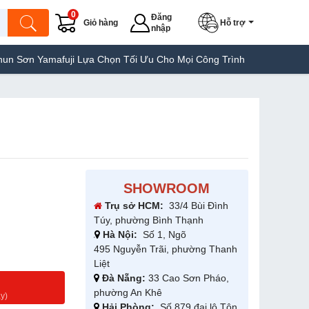
0
Đăng
Giỏ hàng
Hỗ trợ
nhập
Yamafuji Lựa Chọn Tối Ưu Cho Mọi Công Trình
Máy Hàn Túi Yamaf
SHOWROOM
Trụ sở HCM:
33/4 Bùi Đình
Túy, phường Bình Thạnh
Hà Nội:
Số 1, Ngõ
495 Nguyễn Trãi, phường Thanh
Liệt
Đà Nẵng:
33 Cao Sơn Pháo,
g
phường An Khê
y)
Hải Phòng:
Số 879 đại lộ Tôn