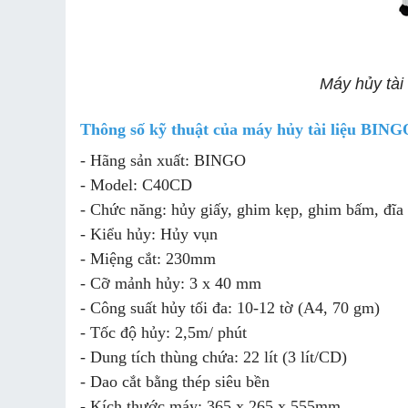
Máy hủy tài
Thông số kỹ thuật của máy hủy tài liệu BI
- Hãng sản xuất: BINGO
- Model: C40CD
- Chức năng: hủy giấy, ghim kẹp, ghim bấm, đ
- Kiểu hủy: Hủy vụn
- Miệng cắt: 230mm
- Cỡ mảnh hủy: 3 x 40 mm
- Công suất hủy tối đa: 10-12 tờ (A4, 70 gm)
- Tốc độ hủy: 2,5m/ phút
- Dung tích thùng chứa: 22 lít (3 lít/CD)
- Dao cắt bằng thép siêu bền
- Kích thước máy: 365 x 265 x 555mm