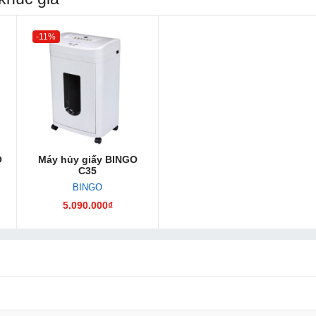
-11%
O
Máy hủy giấy BINGO
C35
BINGO
5.090.000₫