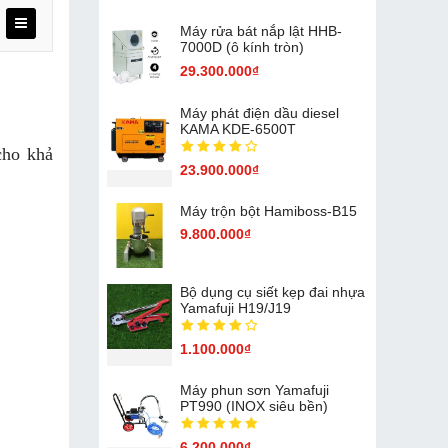
Máy rửa bát nắp lật HHB-
7000D (ô kính tròn)
29.300.000₫
Máy phát điện dầu diesel
KAMA KDE-6500T
cho khả
23.900.000₫
Máy trộn bột Hamiboss-B15
9.800.000₫
Bộ dụng cụ siết kẹp đai nhựa
Yamafuji H19/J19
1.100.000₫
Máy phun sơn Yamafuji
PT990 (INOX siêu bền)
6.200.000₫