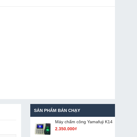
SẢN PHẨM BÁN CHẠY
Máy chấm cô​ng Yamafuji K14
2.350.000₫