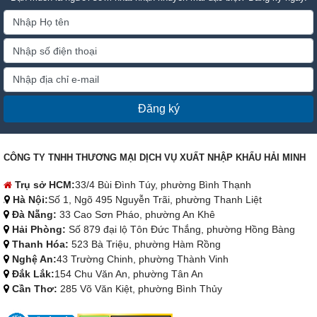
Đăng ký
CÔNG TY TNHH THƯƠNG MẠI DỊCH VỤ XUẤT NHẬP KHẨU HẢI MINH
Trụ sở HCM:
33/4 Bùi Đình Túy, phường Bình Thạnh
Hà Nội:
Số 1, Ngõ 495 Nguyễn Trãi, phường Thanh Liệt
Đà Nẵng:
33 Cao Sơn Pháo, phường An Khê
Hải Phòng:
Số 879 đại lộ Tôn Đức Thắng, phường Hồng Bàng
Thanh Hóa:
523 Bà Triệu, phường Hàm Rồng
Nghệ An:
43 Trường Chinh, phường Thành Vinh
Đắk Lắk:
154 Chu Văn An, phường Tân An
Cần Thơ:
285 Võ Văn Kiệt, phường Bình Thủy