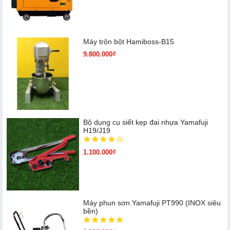
Máy trộn bột Hamiboss-B15
9.800.000₫
Bộ dụng cụ siết kẹp đai nhựa Yamafuji
H19/J19
1.100.000₫
Máy phun sơn Yamafuji PT990 (INOX siêu
bền)