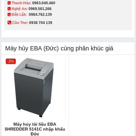
Thanh Hóa:
0963.040.460
Nghệ An:
0969.581.266
Đắk Lắk:
0984.762.139
Cần Thơ:
0938 704 139​
Máy hủy EBA (Đức) cùng phân khúc giá
-3%
Máy hủy tài liệu EBA
SHREDDER 5141C nhập khẩu
Đức