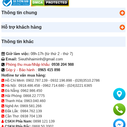
Thông tin chung
Hỗ trợ khách hàng
Thông tin khác
Giờ làm việc:
08h-17h (từ thứ 2 - thứ 7)
Email:
Sieuthihaiminh@gmail.com
Phòng thu mua-Nhập khẩu:
0938 204 988
Góp ý - Bảo hành :
0965 415 898
Hotline tư vấn mua hàng:
Hồ Chí Minh:
0902.787.139
-
0932.196.898
-
(028)3510.2786
Hà Nội:
0918.486.458
-
0962.714.680
-
(024)3221.6365
Đà Nẵng:
0962.986.450
Hải Phòng:
0868.22.7775
Thanh Hóa:
0963.040.460
Nghệ An:
0969.581.266
Đắk Lắk:
0984.762.139
Cần Thơ:
0938 704 139
CSKH Phía Nam:
0898 121 139
CSKH Phía Bắc:
0868 50 2002