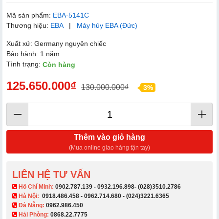
Mã sản phẩm:
EBA-5141C
Thương hiệu:
EBA
|
Máy hủy EBA (Đức)
Xuất xứ: Germany nguyên chiếc
Bảo hành: 1 năm
Tình trạng:
Còn hàng
125.650.000₫
130.000.000₫
3%
Thêm vào giỏ hàng
(Mua online giao hàng tận tay)
LIÊN HỆ TƯ VẤN
​ Hồ Chí Minh:
0902.787.139
-
0932.196.898
-
(028)3510.2786
Hà Nội:
0918.486.458
-
0962.714.680
-
(024)3221.6365
Đà Nẵng:
0962.986.450
Hải Phòng:
0868.22.7775