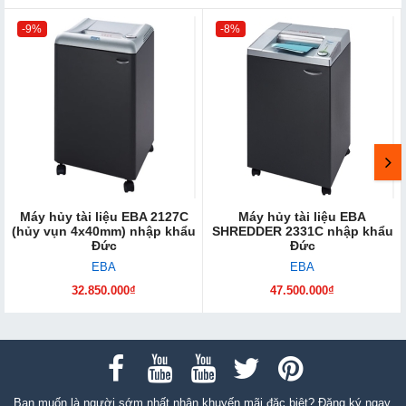
-9%
-8%
Máy hủy tài liệu EBA 2127C
Máy hủy tài liệu EBA
(hủy vụn 4x40mm) nhập khẩu
SHREDDER 2331C nhập khẩu
Đức
Đức
EBA
EBA
32.850.000₫
47.500.000₫
Bạn muốn là người sớm nhất nhận khuyến mãi đặc biệt? Đăng ký ngay.