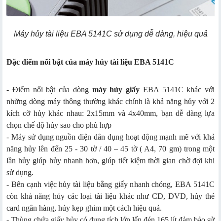
Máy hủy tài liệu EBA 5141C sử dụng dễ dàng, hiệu quả
Đặc điểm nổi bật của máy hủy tài liệu EBA 5141C
- Điểm nổi bật của dòng
máy hủy giấy
EBA 5141C khác với
những dòng máy thông thường khác chính là khả năng hủy với 2
kích cỡ hủy khác nhau: 2x15mm và 4x40mm, bạn dễ dàng lựa
chọn chế độ hủy sao cho phù hợp
- Máy sử dụng nguồn điện dân dụng hoạt động mạnh mẽ với khả
năng hủy lên đến 25 - 30 tờ / 40 – 45 tờ ( A4, 70 gm) trong một
lần hủy giúp hủy nhanh hơn, giúp tiết kiệm thời gian chờ đợi khi
sử dụng.
- Bên cạnh việc hủy tài liệu bằng giấy nhanh chóng, EBA 5141C
còn khả năng hủy các loại tài liệu khác như CD, DVD, hủy thẻ
card ngân hàng, hủy kẹp ghim một cách hiệu quả.
- Thùng chứa giấy hủy có dung tích lớn lến đén 165 lít đảm bảo sử