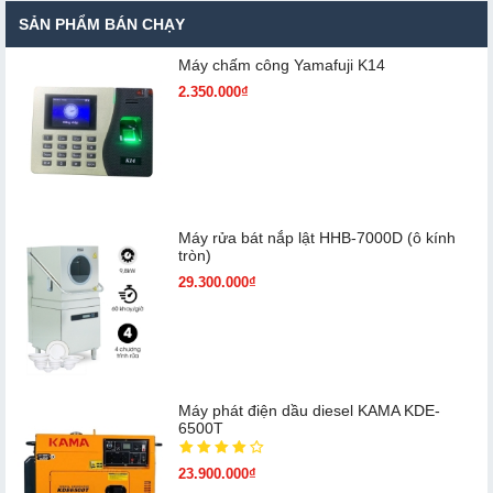
SẢN PHẨM BÁN CHẠY
Máy chấm cô​ng Yamafuji K14
2.350.000₫
Máy rửa bát nắp lật HHB-7000D (ô kính
tròn)
29.300.000₫
Máy phát điện dầu diesel KAMA KDE-
6500T
23.900.000₫