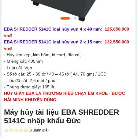
EBA SHREDDER 5141C loại hủy vụn
4 x 40 mm:
125.650.000
vnđ
EBA SHREDDER 5141C loại hủy vụn
2 x 15 mm:
132.550.000
vnđ
- Hủy kim kẹp, kim bấm, id card, đĩa cd, …
- Miệng cắt: 405mm
- Loại cắt: Vụn
- Số tờ cắt: 25 - 30 tờ / 40 – 45 tờ ( A4, 70 gm) / 1CD
- Tốc độ cắt: 2,6 mét / phút
- Thùng đựng giấy: 165 lít
HỦY GIẤY EBA LÀ THƯƠNG HIỆU CHẠY ÊM KHỎE - ĐƯỢC
HẢI MINH KHUYÊN DÙNG
Máy hủy tài liệu EBA SHREDDER
5141C nhập khẩu Đức
(0 đánh giá)