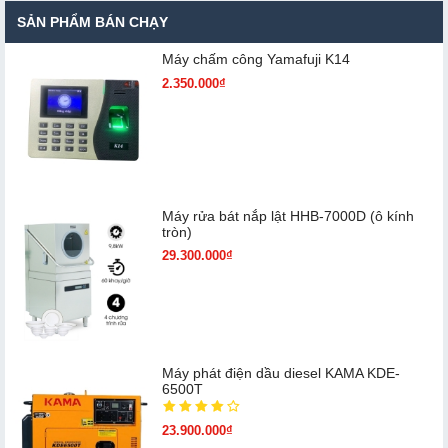
SẢN PHẨM BÁN CHẠY
Máy chấm cô​ng Yamafuji K14
2.350.000₫
Máy rửa bát nắp lật HHB-7000D (ô kính
tròn)
29.300.000₫
Máy phát điện dầu diesel KAMA KDE-
6500T
23.900.000₫