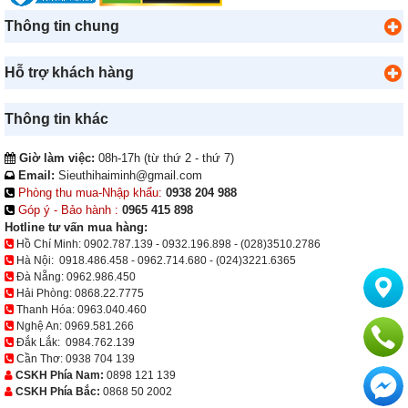
Thông tin chung
Hỗ trợ khách hàng
Thông tin khác
Giờ làm việc:
08h-17h (từ thứ 2 - thứ 7)
Email:
Sieuthihaiminh@gmail.com
Phòng thu mua-Nhập khẩu:
0938 204 988
Góp ý - Bảo hành :
0965 415 898
Hotline tư vấn mua hàng:
Hồ Chí Minh:
0902.787.139
-
0932.196.898
-
(028)3510.2786
Hà Nội:
0918.486.458
-
0962.714.680
-
(024)3221.6365
Đà Nẵng:
0962.986.450
Hải Phòng:
0868.22.7775
Thanh Hóa:
0963.040.460
Nghệ An:
0969.581.266
Đắk Lắk:
0984.762.139
Cần Thơ:
0938 704 139
CSKH Phía Nam:
0898 121 139
CSKH Phía Bắc:
0868 50 2002