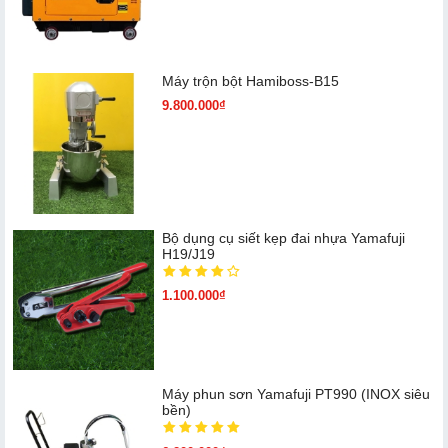
Máy trộn bột Hamiboss-B15
9.800.000₫
Bộ dụng cụ siết kẹp đai nhựa Yamafuji
H19/J19
1.100.000₫
Máy phun sơn Yamafuji PT990 (INOX siêu
bền)