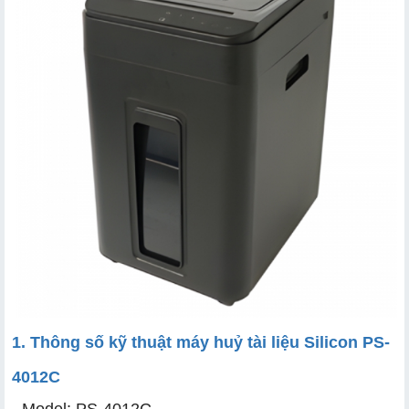
1. Thông số kỹ thuật máy huỷ tài liệu Silicon PS-
4012C
- Model: PS-4012C