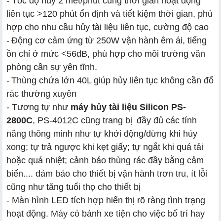
- Tốc độ hủy 2 mét/phút cùng thời gian hoạt động
liên tục >120 phút ổn định và tiết kiệm thời gian, phù
hợp cho nhu cầu hủy tài liệu liên tục, cường độ cao
-
Động cơ cảm ứng từ 250W vận hành êm ái, tiếng
ồn chỉ ở mức <56dB, phù hợp cho môi trường văn
phòng cần sự yên tĩnh.
-
Thùng chứa lớn 40L giúp hủy liên tục không cần đổ
rác thường xuyên
- Tương tự như
m
áy hủy tài liệu Silicon PS-
2800C
,
PS-4012C cũng trang bị
đầy đủ các tính
năng thông minh như tự khởi động/dừng khi hủy
xong; tự trả ngược khi kẹt giấy; tự ngắt khi quá tải
hoặc quá nhiệt; cảnh báo thùng rác đầy bằng cảm
biến.... đảm bảo cho thiết bị vận hành trơn tru, ít lỗi
cũng như tăng tuổi thọ cho thiết bị
- Màn hình LED tích hợp hiển thị rõ ràng tình trạng
hoạt động. Máy có bánh xe tiện cho việc bố trí hay