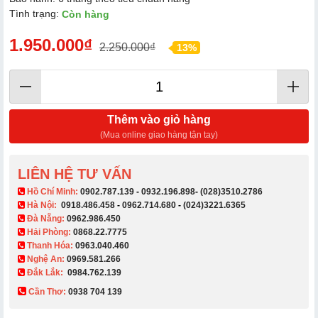
Tình trạng:
Còn hàng
1.950.000₫
2.250.000₫
13%
Thêm vào giỏ hàng
(Mua online giao hàng tận tay)
LIÊN HỆ TƯ VẤN
​ Hồ Chí Minh:
0902.787.139
-
0932.196.898
-
(028)3510.2786
Hà Nội:
0918.486.458
-
0962.714.680
-
(024)3221.6365
Đà Nẵng:
0962.986.450
Hải Phòng:
0868.22.7775
Thanh Hóa:
0963.040.460
Nghệ An:
0969.581.266
Đắk Lắk:
0984.762.139
Cần Thơ:
0938 704 139​