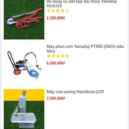
Bộ dụng cụ siết kẹp đai nhựa Yamafuji
H19/J19
1.100.000₫
Máy phun sơn Yamafuji PT990 (INOX siêu
bền)
6.200.000₫
Máy cưa xương Hamiboss-j120
7.200.000₫