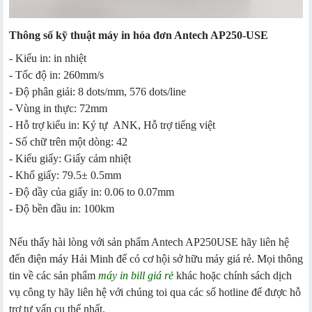
Thông số kỹ thuật máy in hóa đơn Antech AP250-USE
- Kiểu in: in nhiệt
- Tốc độ in: 260mm/s
- Độ phân giải: 8 dots/mm, 576 dots/line
- Vùng in thực: 72mm
- Hỗ trợ kiểu in: Ký tự ANK, Hỗ trợ tiếng việt
- Số chữ trên một dòng: 42
- Kiểu giấy: Giấy cảm nhiệt
- Khổ giấy: 79.5± 0.5mm
- Độ dầy của giấy in: 0.06 to 0.07mm
- Độ bền đầu in: 100km
Nếu thấy hài lòng với sản phẩm Antech AP250USE hãy liên hệ
đến điện máy Hải Minh để có cơ hội sở hữu máy giá rẻ. Mọi thông
tin về các sản phẩm
máy in bill giá rẻ
khác hoặc chính sách dịch
vụ công ty hãy liên hệ với chúng toi qua các số hotline để được hỗ
trợ tư vấn cụ thể nhất.