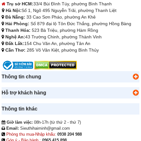
Trụ sở HCM:
33/4 Bùi Đình Túy, phường Bình Thạnh
Hà Nội:
Số 1, Ngõ 495 Nguyễn Trãi, phường Thanh Liệt
Đà Nẵng:
33 Cao Sơn Pháo, phường An Khê
Hải Phòng:
Số 879 đại lộ Tôn Đức Thắng, phường Hồng Bàng
Thanh Hóa:
523 Bà Triệu, phường Hàm Rồng
Nghệ An:
43 Trường Chinh, phường Thành Vinh
Đắk Lắk:
154 Chu Văn An, phường Tân An
Cần Thơ:
285 Võ Văn Kiệt, phường Bình Thủy
Thông tin chung
Hỗ trợ khách hàng
Thông tin khác
Giờ làm việc:
08h-17h (từ thứ 2 - thứ 7)
Email:
Sieuthihaiminh@gmail.com
Phòng thu mua-Nhập khẩu:
0938 204 988
Góp ý - Bảo hành :
0965 415 898