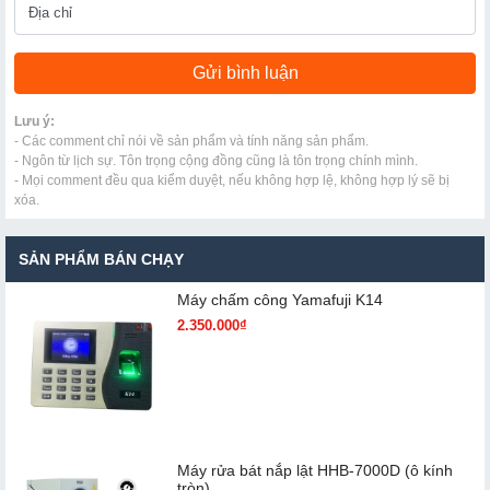
Lưu ý:
- Các comment chỉ nói về sản phẩm và tính năng sản phẩm.
- Ngôn từ lịch sự. Tôn trọng cộng đồng cũng là tôn trọng chính mình.
- Mọi comment đều qua kiểm duyệt, nếu không hợp lệ, không hợp lý sẽ bị
xóa.
SẢN PHẨM BÁN CHẠY
Máy chấm cô​ng Yamafuji K14
2.350.000₫
Máy rửa bát nắp lật HHB-7000D (ô kính
tròn)