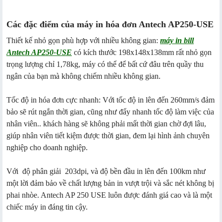
Các đặc điểm của máy in hóa đơn Antech AP250-USE
Thiết kế nhỏ gọn phù hợp với nhiều không gian:
máy in bill
Antech AP250-USE
có kích thước 198x148x138mm rất nhỏ gọn
trọng lượng chỉ 1,78kg, máy có thể để bất cứ đâu trên quầy thu
ngân của bạn mà không chiếm nhiều không gian.
Tốc độ in hóa đơn cực nhanh: Với tốc độ in lên đến 260mm/s đảm
bảo sẽ rút ngắn thời gian, cũng như đẩy nhanh tốc độ làm việc của
nhân viên.. khách hàng sẽ không phải mất thời gian chờ đợi lâu,
giúp nhân viên tiết kiệm được thời gian, đem lại hình ảnh chuyên
nghiệp cho doanh nghiệp.
Với độ phân giải 203dpi, và độ bền đầu in lên đến 100km như
một lời đảm bảo về chất lượng bản in vượt trội và sắc nét không bị
phai nhòe. Antech AP 250 USE luôn được đánh giá cao và là một
chiếc máy in đáng tin cậy.