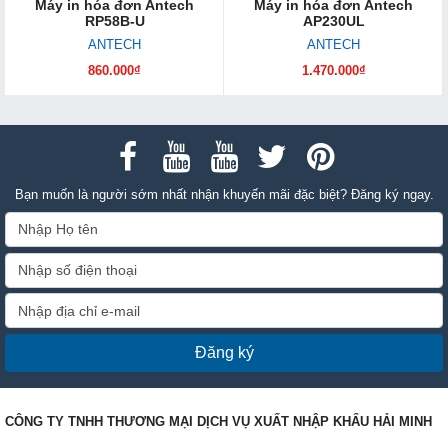
Máy in hóa đơn Antech
Máy in hóa đơn Antech
RP58B-U
AP230UL
ANTECH
ANTECH
860.000₫
1.470.000₫
Bạn muốn là người sớm nhất nhận khuyến mãi đặc biệt? Đăng ký ngay.
Đăng ký
CÔNG TY TNHH THƯƠNG MẠI DỊCH VỤ XUẤT NHẬP KHẨU HẢI MINH