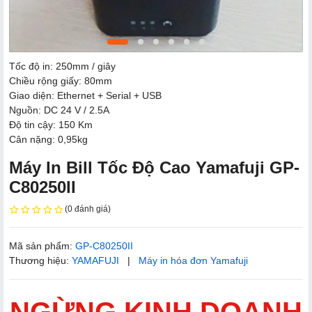
Tốc độ in: 250mm / giây
Chiều rộng giấy: 80mm
Giao diện: Ethernet + Serial + USB
Nguồn: DC 24 V / 2.5A
Độ tin cậy: 150 Km
Cân nặng: 0,95kg
Máy In Bill Tốc Độ Cao Yamafuji GP-
C80250II
(0 đánh giá)
Mã sản phẩm:
GP-C80250II
Thương hiệu:
YAMAFUJI
|
Máy in hóa đơn Yamafuji
NGỪNG KINH DOANH