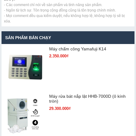
- Các comment chỉ nói về sản phẩm và tính năng sản phẩm.
- Ngôn từ lịch sự. Tôn trọng cộng đồng cũng là tôn trọng chính mình.
- Mọi comment đều qua kiểm duyệt, nếu không hợp lệ, không hợp lý sẽ bị
xóa.
SẢN PHẨM BÁN CHẠY
Máy chấm cô​ng Yamafuji K14
2.350.000₫
Máy rửa bát nắp lật HHB-7000D (ô kính
tròn)
29.300.000₫