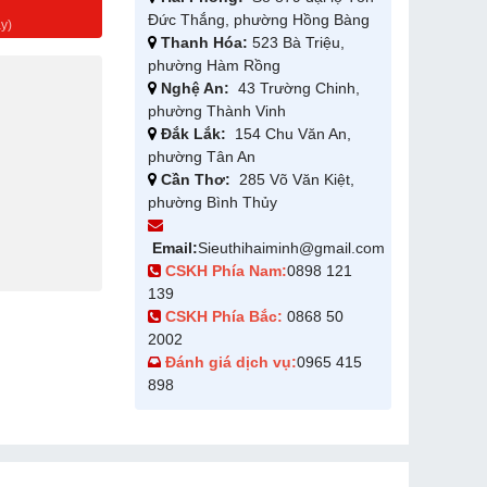
g
Đức Thắng, phường Hồng Bàng
y)
Thanh Hóa:
523 Bà Triệu,
phường Hàm Rồng
Nghệ An:
43 Trường Chinh,
phường Thành Vinh
Đắk Lắk:
154 Chu Văn An,
phường Tân An
Cần Thơ:
285 Võ Văn Kiệt,
phường Bình Thủy
Email:
Sieuthihaiminh@gmail.com
CSKH Phía Nam:
0898 121
139
CSKH Phía Bắc:
0868 50
2002
Đánh giá dịch vụ:
0965 415
898