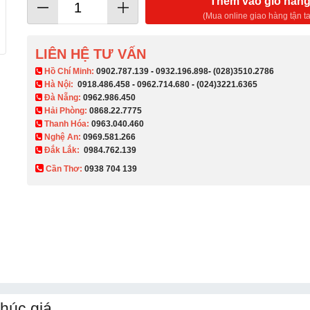
Thêm vào giỏ hàn
(Mua online giao hàng tận ta
LIÊN HỆ TƯ VẤN
​ Hồ Chí Minh:
0902.787.139
-
0932.196.898
-
(028)3510.2786
Hà Nội:
0918.486.458
-
0962.714.680
-
(024)3221.6365
Đà Nẵng:
0962.986.450
Hải Phòng:
0868.22.7775
Thanh Hóa:
0963.040.460
Nghệ An:
0969.581.266
Đắk Lắk:
0984.762.139
Cần Thơ:
0938 704 139​
húc giá