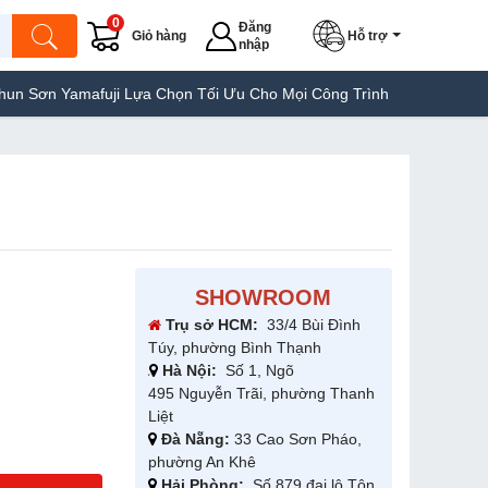
0
Đăng
Giỏ hàng
Hỗ trợ
nhập
uji Lựa Chọn Tối Ưu Cho Mọi Công Trình
Máy Hàn Túi Yamafuji L
SHOWROOM
Trụ sở HCM:
33/4 Bùi Đình
Túy, phường Bình Thạnh
Hà Nội:
Số 1, Ngõ
495 Nguyễn Trãi, phường Thanh
Liệt
Đà Nẵng:
33 Cao Sơn Pháo,
phường An Khê
Hải Phòng:
Số 879 đại lộ Tôn