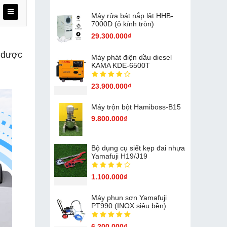
Máy rửa bát nắp lật HHB-
7000D (ô kính tròn)
29.300.000₫
n được
Máy phát điện dầu diesel
KAMA KDE-6500T
23.900.000₫
Máy trộn bột Hamiboss-B15
9.800.000₫
Bộ dụng cụ siết kẹp đai nhựa
Yamafuji H19/J19
1.100.000₫
Máy phun sơn Yamafuji
PT990 (INOX siêu bền)
6.200.000₫