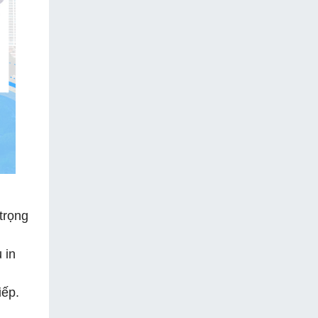
trọng
 in
iếp.