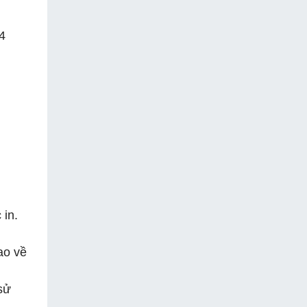
4
 in.
ao về
sử