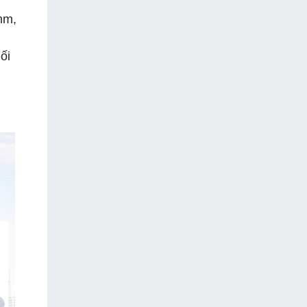
mm,
ối