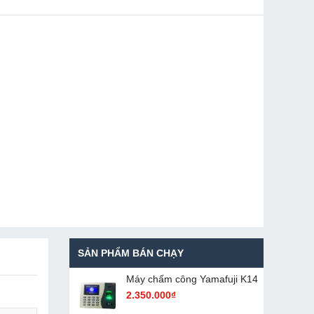
SẢN PHẨM BÁN CHẠY
Máy chấm cô​ng Yamafuji K14
2.350.000₫