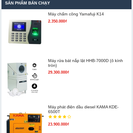
SẢN PHẨM BÁN CHẠY
Máy chấm cô​ng Yamafuji K14
2.350.000₫
Máy rửa bát nắp lật HHB-7000D (ô kính
tròn)
29.300.000₫
Máy phát điện dầu diesel KAMA KDE-
6500T
23.900.000₫