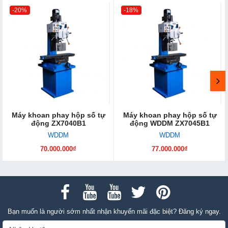
-20%
-18%
Máy khoan phay hộp số tự
Máy khoan phay hộp số tự
động ZX7040B1
động WDDM ZX7045B1
WDDM
WDDM
70.000.000₫
77.000.000₫
Bạn muốn là người sớm nhất nhận khuyến mãi đặc biệt? Đăng ký ngay.