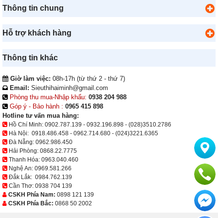
Thông tin chung
Hỗ trợ khách hàng
Thông tin khác
Giờ làm việc:
08h-17h (từ thứ 2 - thứ 7)
Email:
Sieuthihaiminh@gmail.com
Phòng thu mua-Nhập khẩu:
0938 204 988
Góp ý - Bảo hành :
0965 415 898
Hotline tư vấn mua hàng:
Hồ Chí Minh:
0902.787.139
-
0932.196.898
-
(028)3510.2786
Hà Nội:
0918.486.458
-
0962.714.680
-
(024)3221.6365
Đà Nẵng:
0962.986.450
Hải Phòng:
0868.22.7775
Thanh Hóa:
0963.040.460
Nghệ An:
0969.581.266
Đắk Lắk:
0984.762.139
Cần Thơ:
0938 704 139
CSKH Phía Nam:
0898 121 139
CSKH Phía Bắc:
0868 50 2002