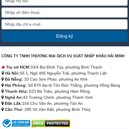
Đăng ký
CÔNG TY TNHH THƯƠNG MẠI DỊCH VỤ XUẤT NHẬP KHẨU HẢI MINH
Trụ sở HCM:
33/4 Bùi Đình Túy, phường Bình Thạnh
Hà Nội:
Số 1, Ngõ 495 Nguyễn Trãi, phường Thanh Liệt
Đà Nẵng:
33 Cao Sơn Pháo, phường An Khê
Hải Phòng:
Số 879 đại lộ Tôn Đức Thắng, phường Hồng Bàng
Thanh Hóa:
523 Bà Triệu, phường Hàm Rồng
Nghệ An:
43 Trường Chinh, phường Thành Vinh
Đắk Lắk:
154 Chu Văn An, phường Tân An
Cần Thơ:
285 Võ Văn Kiệt, phường Bình Thủy