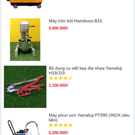
Máy trộn bột Hamiboss-B15
9.800.000₫
Bộ dụng cụ siết kẹp đai nhựa Yamafuji
H19/J19
1.100.000₫
Máy phun sơn Yamafuji PT990 (INOX siêu
bền)
6.200.000₫