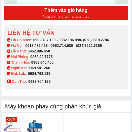
Thêm vào giỏ hàng
(Mua online giao hàng tận tay)
LIÊN HỆ TƯ VẤN
​ Hồ Chí Minh:
0902.787.139
-
0932.196.898
-
(028)3510.2786
Hà Nội:
0918.486.458
-
0962.714.680
-
(024)3221.6365
Đà Nẵng:
0962.986.450
Hải Phòng:
0868.22.7775
Thanh Hóa:
0963.040.460
Nghệ An:
0969.581.266
Đắk Lắk:
0984.762.139
Cần Thơ:
0938 704 139​
Máy khoan phay cùng phân khúc giá
-20%