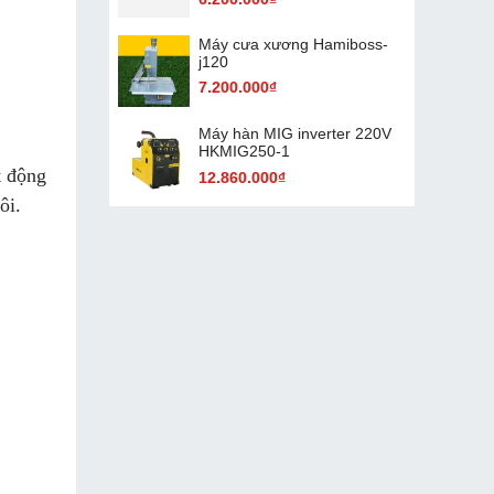
Máy cưa xương Hamiboss-
j120
7.200.000₫
Máy hàn MIG inverter 220V
HKMIG250-1
t động
12.860.000₫
ôi.