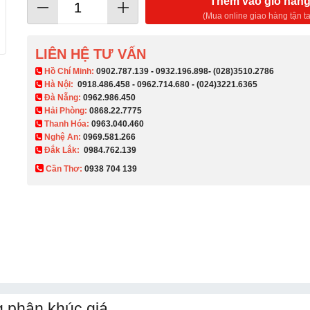
Thêm vào giỏ hàn
(Mua online giao hàng tận ta
LIÊN HỆ TƯ VẤN
​ Hồ Chí Minh:
0902.787.139
-
0932.196.898
-
(028)3510.2786
Hà Nội:
0918.486.458
-
0962.714.680
-
(024)3221.6365
Đà Nẵng:
0962.986.450
Hải Phòng:
0868.22.7775
Thanh Hóa:
0963.040.460
Nghệ An:
0969.581.266
Đắk Lắk:
0984.762.139
Cần Thơ:
0938 704 139​
 phân khúc giá