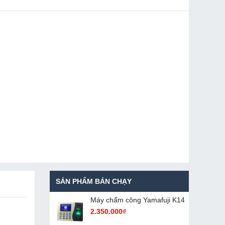
SẢN PHẨM BÁN CHẠY
Máy chấm cô​ng Yamafuji K14
2.350.000₫