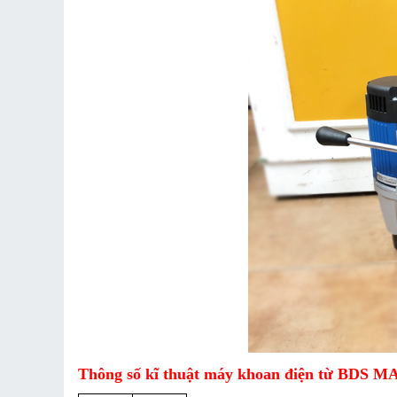
Thông số kĩ thuật máy khoan điện từ BDS MA