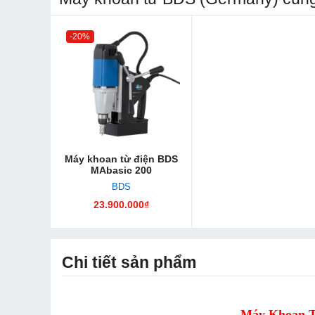
-20%
Máy khoan từ điện BDS
MAbasic 200
BDS
23.900.000₫
Chi tiết sản phẩm
Máy Khoan T