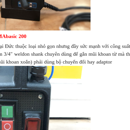
MAbasic 200
i Đức thuộc loại nhỏ gọn nhưng đầy sức mạnh với công suấ
m 3/4″ weldon shank chuyên dùng để gắn mũi khoan từ mà th
ũi khoan xoắn) phải dùng bộ chuyển đổi hay adaptor