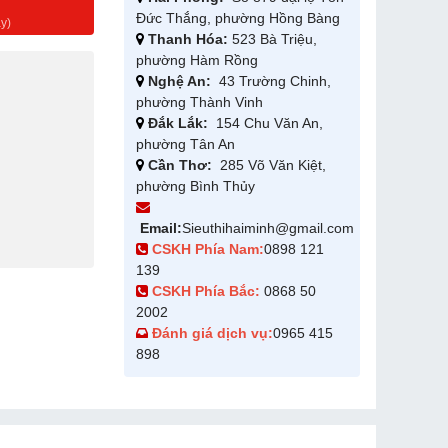
g
Đức Thắng, phường Hồng Bàng
y)
Thanh Hóa:
523 Bà Triệu,
phường Hàm Rồng
Nghệ An:
43 Trường Chinh,
phường Thành Vinh
Đắk Lắk:
154 Chu Văn An,
phường Tân An
Cần Thơ:
285 Võ Văn Kiệt,
phường Bình Thủy
Email:
Sieuthihaiminh@gmail.com
CSKH Phía Nam:
0898 121
139
CSKH Phía Bắc:
0868 50
2002
Đánh giá dịch vụ:
0965 415
898