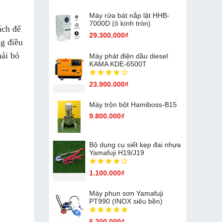
Máy rửa bát nắp lật HHB-
7000D (ô kính tròn)
ách để
29.300.000₫
g điều
hải bỏ
Máy phát điện dầu diesel
KAMA KDE-6500T
23.900.000₫
Máy trộn bột Hamiboss-B15
9.800.000₫
Bộ dụng cụ siết kẹp đai nhựa
Yamafuji H19/J19
1.100.000₫
Máy phun sơn Yamafuji
PT990 (INOX siêu bền)
6.200.000₫