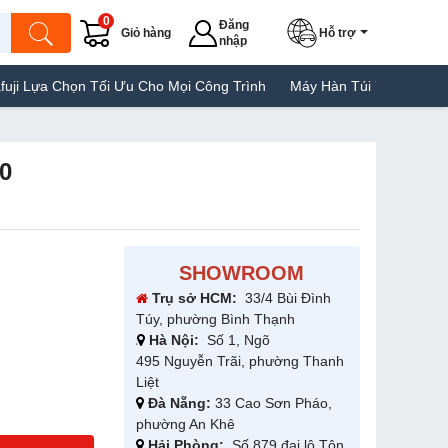
0
Đăng
Giỏ hàng
Hỗ trợ
nhập
Tối Ưu Cho Mọi Công Trình
Máy Hàn Túi Yamafuji Lựa Chọn Tốt C
0
SHOWROOM
Trụ sở HCM:
33/4 Bùi Đình
Túy, phường Bình Thạnh
Hà Nội:
Số 1, Ngõ
495 Nguyễn Trãi, phường Thanh
Liệt
Đà Nẵng:
33 Cao Sơn Pháo,
phường An Khê
Hải Phòng:
Số 879 đại lộ Tôn