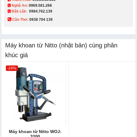
Nghệ An:
0969.581.266
Đắk Lắk:
0984.762.139
Cần Thơ:
0938 704 139​
Máy khoan từ Nitto (nhật bản) cùng phân
khúc giá
-24%
Máy khoan từ Nitto WOJ-
3200