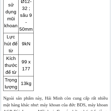
Ø12-
sử
32 ;
dụng
sâu 9
mũi
-
khoan
50mm
Lực
hút đế
9kN
từ
Kích
99 x
thước
177
đế từ
Trọng
13kg
lượng
Ngoài sản phẩm này, Hải Minh còn cung cấp rất nhiều
mặt hàng khác như: máy khoan của đức BDS, máy khoan