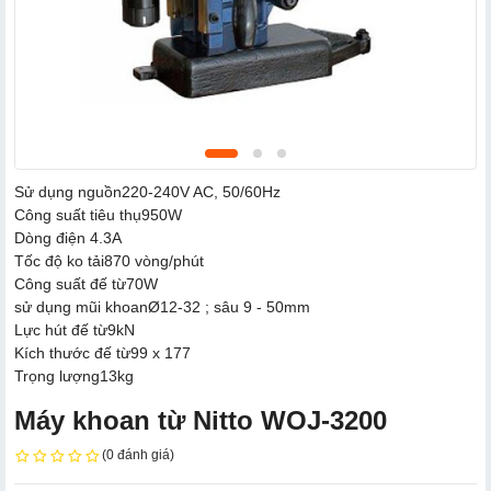
Sử dụng nguồn
220-240V AC, 50/60Hz
Công suất tiêu thụ
950W
Dòng điện
4.3A
Tốc độ ko tải
870 vòng/phút
Công suất đế từ
70W
sử dụng mũi khoan
Ø12-32 ; sâu 9 - 50mm
Lực hút đế từ
9kN
Kích thước đế từ
99 x 177
Trọng lượng
13kg
Máy khoan từ Nitto WOJ-3200
(0 đánh giá)