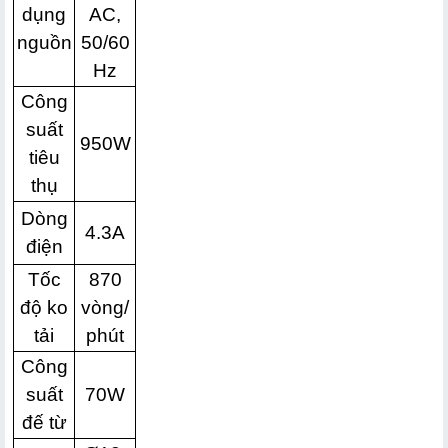
dụng
AC,
nguồn
50/60
Hz
Công
suất
950W
tiêu
thụ
Dòng
4.3A
điện
Tốc
870
độ ko
vòng/
tải
phút
Công
suất
70W
đế từ