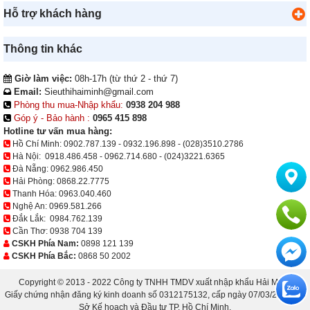
Hỗ trợ khách hàng
Thông tin khác
Giờ làm việc:
08h-17h (từ thứ 2 - thứ 7)
Email:
Sieuthihaiminh@gmail.com
Phòng thu mua-Nhập khẩu:
0938 204 988
Góp ý - Bảo hành :
0965 415 898
Hotline tư vấn mua hàng:
Hồ Chí Minh:
0902.787.139
-
0932.196.898
-
(028)3510.2786
Hà Nội:
0918.486.458
-
0962.714.680
-
(024)3221.6365
Đà Nẵng:
0962.986.450
Hải Phòng:
0868.22.7775
Thanh Hóa:
0963.040.460
Nghệ An:
0969.581.266
Đắk Lắk:
0984.762.139
Cần Thơ:
0938 704 139
CSKH Phía Nam:
0898 121 139
CSKH Phía Bắc:
0868 50 2002
Copyright © 2013 - 2022 Công ty TNHH TMDV xuất nhập khẩu Hải Minh.
Giấy chứng nhận đăng ký kinh doanh số 0312175132, cấp ngày 07/03/2013 bởi
Sở Kế hoạch và Đầu tư TP. Hồ Chí Minh.