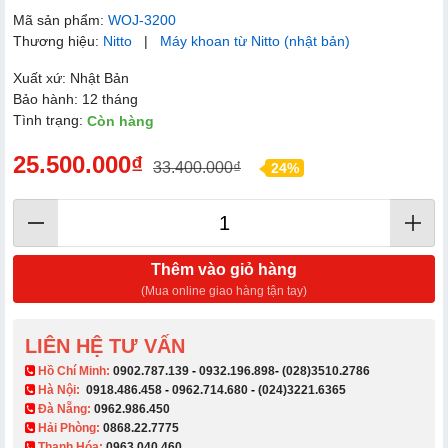
Mã sản phẩm:
WOJ-3200
Thương hiệu:
Nitto
|
Máy khoan từ Nitto (nhật bản)
Xuất xứ: Nhật Bản
Bảo hành: 12 tháng
Tình trạng:
Còn hàng
25.500.000₫
33.400.000₫
24%
Thêm vào giỏ hàng
(Mua online giao hàng tận tay)
LIÊN HỆ TƯ VẤN
​ Hồ Chí Minh:
0902.787.139
-
0932.196.898
-
(028)3510.2786
Hà Nội:
0918.486.458
-
0962.714.680
-
(024)3221.6365
Đà Nẵng:
0962.986.450
Hải Phòng:
0868.22.7775
Thanh Hóa:
0963.040.460