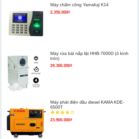
Máy chấm cô​ng Yamafuji K14
2.350.000₫
Máy rửa bát nắp lật HHB-7000D (ô kính
tròn)
29.300.000₫
Máy phát điện dầu diesel KAMA KDE-
6500T
23.900.000₫