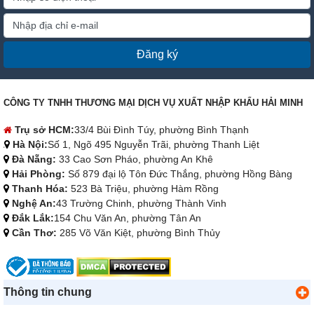
Đăng ký
CÔNG TY TNHH THƯƠNG MẠI DỊCH VỤ XUẤT NHẬP KHẨU HẢI MINH
Trụ sở HCM:
33/4 Bùi Đình Túy, phường Bình Thạnh
Hà Nội:
Số 1, Ngõ 495 Nguyễn Trãi, phường Thanh Liệt
Đà Nẵng:
33 Cao Sơn Pháo, phường An Khê
Hải Phòng:
Số 879 đại lộ Tôn Đức Thắng, phường Hồng Bàng
Thanh Hóa:
523 Bà Triệu, phường Hàm Rồng
Nghệ An:
43 Trường Chinh, phường Thành Vinh
Đắk Lắk:
154 Chu Văn An, phường Tân An
Cần Thơ:
285 Võ Văn Kiệt, phường Bình Thủy
Thông tin chung