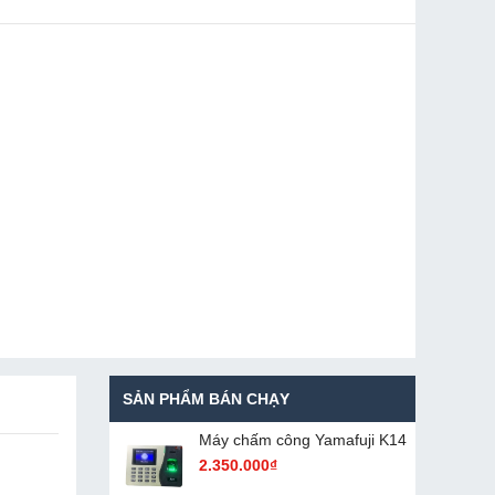
SẢN PHẨM BÁN CHẠY
Máy chấm cô​ng Yamafuji K14
2.350.000₫