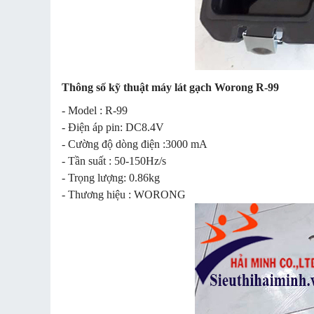
Thông số kỹ thuật máy lát gạch Worong R-99
- Model : R-99
- Điện áp pin: DC8.4V
- Cường độ dòng điện :3000 mA
- Tần suất : 50-150Hz/s
- Trọng lượng: 0.86kg
- Thương hiệu : WORONG