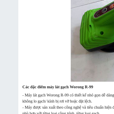
Các đặc điểm máy lát gạch Worong R-99
- Máy lát gạch Worong R-99 có thiết kế nhỏ gọn dễ dàng 
không lo gạch/ kính bị rơi vỡ hoặc đặt lệch.
- Máy được sản xuất theo công nghệ và tiêu chuẩn hiện đ
phù hợp với từng loại công trình, từng loại gạch