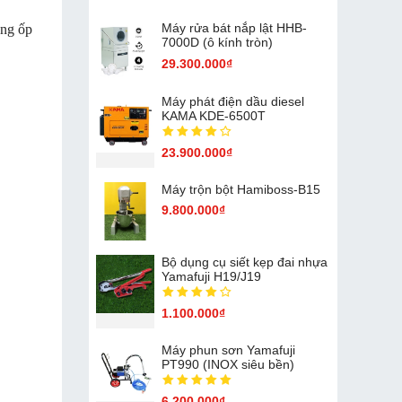
Máy rửa bát nắp lật HHB-
ông ốp
7000D (ô kính tròn)
29.300.000₫
Máy phát điện dầu diesel
KAMA KDE-6500T
23.900.000₫
Máy trộn bột Hamiboss-B15
9.800.000₫
Bộ dụng cụ siết kẹp đai nhựa
Yamafuji H19/J19
1.100.000₫
Máy phun sơn Yamafuji
PT990 (INOX siêu bền)
6.200.000₫