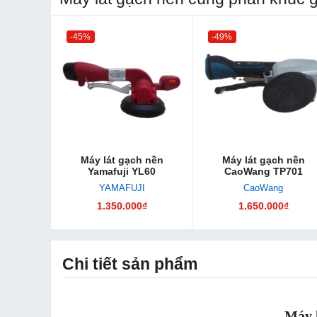
-45%
-49%
Máy lát gạch nền
Máy lát gạch nền
Yamafuji YL60
CaoWang TP701
YAMAFUJI
CaoWang
1.350.000₫
1.650.000₫
Chi tiết sản phẩm
Máy 