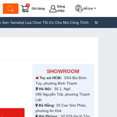
0
Đăng
Giỏ hàng
Hỗ trợ
nhập
 Lựa Chọn Tối Ưu Cho Mọi Công Trình
Máy Hàn Túi Yamafuji Lựa 
SHOWROOM
Trụ sở HCM:
33/4 Bùi Đình
Túy, phường Bình Thạnh
Hà Nội:
Số 1, Ngõ
495 Nguyễn Trãi, phường Thanh
Liệt
Đà Nẵng:
33 Cao Sơn Pháo,
phường An Khê
g
Hải Phòng:
Số 879 đại lộ Tôn