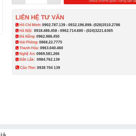
(Mua online giao hàng tận ta
LIÊN HỆ TƯ VẤN
​ Hồ Chí Minh:
0902.787.139
-
0932.196.898
-
(028)3510.2786
Hà Nội:
0918.486.458
-
0962.714.680
-
(024)3221.6365
Đà Nẵng:
0962.986.450
Hải Phòng:
0868.22.7775
Thanh Hóa:
0963.040.460
Nghệ An:
0969.581.266
Đắk Lắk:
0984.762.139
Cần Thơ:
0938 704 139​
iá