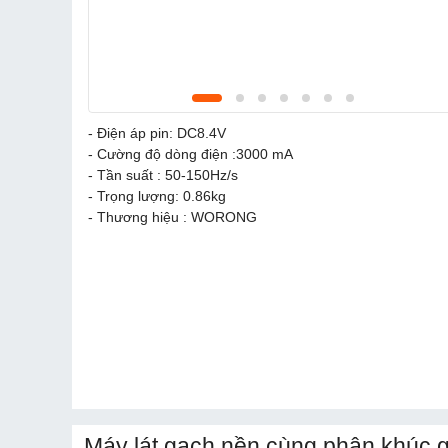
- Điện áp pin: DC8.4V
- Cường độ dòng điện :3000 mA
- Tần suất : 50-150Hz/s
- Trọng lượng: 0.86kg
- Thương hiệu : WORONG
Máy lát gạch nền cùng phân khúc g