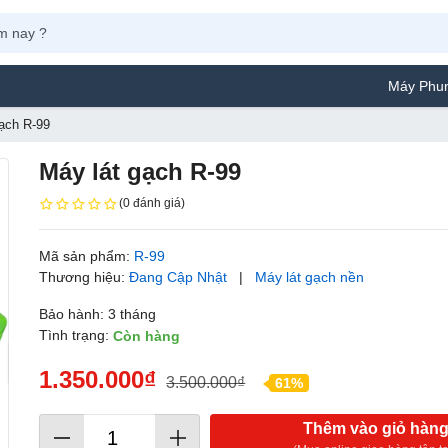
Máy Phun Sơn Yamafuji
gạch R-99
Máy lát gạch R-99
(0 đánh giá)
Mã sản phẩm:
R-99
Thương hiệu:
Đang Cập Nhật
|
Máy lát gạch nền
Bảo hành: 3 tháng
Tình trạng:
Còn hàng
1.350.000₫
3.500.000₫
61%
Thêm vào giỏ hàn