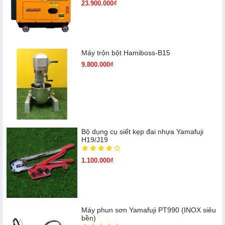
23.900.000₫
Máy trộn bột Hamiboss-B15
9.800.000₫
Bộ dụng cụ siết kẹp đai nhựa Yamafuji
H19/J19
1.100.000₫
Máy phun sơn Yamafuji PT990 (INOX siêu
bền)