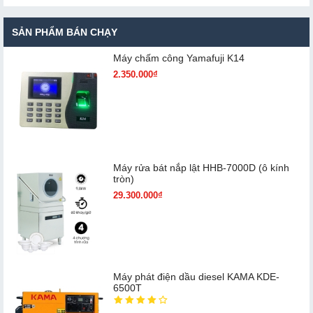
SẢN PHẨM BÁN CHẠY
Máy chấm cô​ng Yamafuji K14
2.350.000₫
Máy rửa bát nắp lật HHB-7000D (ô kính
tròn)
29.300.000₫
Máy phát điện dầu diesel KAMA KDE-
6500T