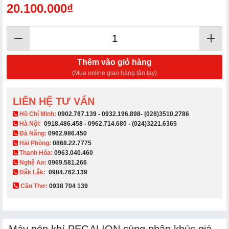
20.100.000₫
Thêm vào giỏ hàng
(Mua online giao hàng tận tay)
LIÊN HỆ TƯ VẤN
​ Hồ Chí Minh:
0902.787.139
-
0932.196.898
-
(028)3510.2786
Hà Nội:
0918.486.458
-
0962.714.680
-
(024)3221.6365
Đà Nẵng:
0962.986.450
Hải Phòng:
0868.22.7775
Thanh Hóa:
0963.040.460
Nghệ An:
0969.581.266
Đắk Lắk:
0984.762.139
Cần Thơ:
0938 704 139​
Máy nén khí PEGALION cùng phân khúc giá