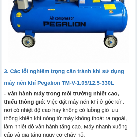
3. Các lỗi nghiêm trọng cần tránh khi sử dụng
máy nén khí Pegalion TM-V-1.05/12.5-330L
-
Vận hành máy trong môi trường nhiệt cao,
thiếu thông gió
: Việc đặt máy nén khí ở góc kín,
nơi có nhiệt độ cao hay không có luồng gió lưu
thông khiến khí nóng từ máy không thoát ra ngoài,
làm nhiệt độ vận hành tăng cao. Máy nhanh xuống
cấp và gia tăng nguy cơ cháy nổ.