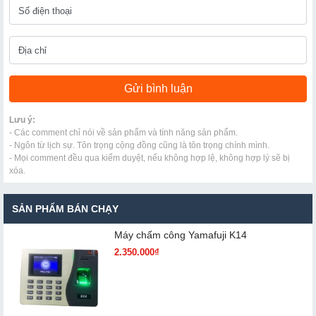
Lưu ý:
- Các comment chỉ nói về sản phẩm và tính năng sản phẩm.
- Ngôn từ lịch sự. Tôn trọng cộng đồng cũng là tôn trọng chính mình.
- Mọi comment đều qua kiểm duyệt, nếu không hợp lệ, không hợp lý sẽ bị
xóa.
SẢN PHẨM BÁN CHẠY
Máy chấm cô​ng Yamafuji K14
2.350.000₫