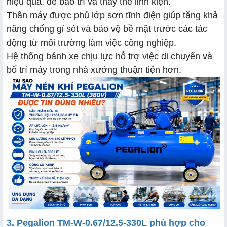
hiệu quả, dễ bảo trì và thay thế linh kiện.
Thân máy được phủ lớp sơn tĩnh điện giúp tăng khả
năng chống gỉ sét và bảo vệ bề mặt trước các tác
động từ môi trường làm việc công nghiệp.
Hệ thống bánh xe chịu lực hỗ trợ việc di chuyển và
bố trí máy trong nhà xưởng thuận tiện hơn.
3. Pegalion TM-W-0.67/12.5-330L phù hợp cho