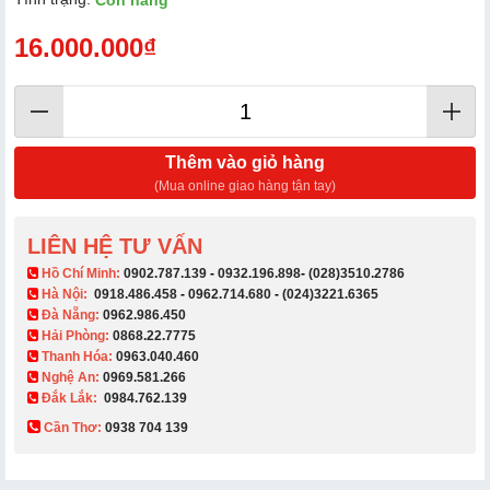
Còn hàng
16.000.000₫
Thêm vào giỏ hàng
(Mua online giao hàng tận tay)
LIÊN HỆ TƯ VẤN
​ Hồ Chí Minh:
0902.787.139
-
0932.196.898
-
(028)3510.2786
Hà Nội:
0918.486.458
-
0962.714.680
-
(024)3221.6365
Đà Nẵng:
0962.986.450
Hải Phòng:
0868.22.7775
Thanh Hóa:
0963.040.460
Nghệ An:
0969.581.266
Đắk Lắk:
0984.762.139
Cần Thơ:
0938 704 139​