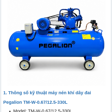
2.1 Sản phẩm đến từ thương hiệu Pegalion uy tín
2.2 Áp lực lớn, 12.5 Kg/cm²
2.3 Lưu lượng khí 670 lít/phút, đảm bảo nguồn khí dồi
dào
2.4 Bình chứa 330 lít, tăng khả năng dự trữ khí nén
2.5 Động cơ 7.5HP, sẵn sàng cho cường độ làm việc
cao
2.6 Thiết kế bền bỉ, tiện lợi
1. Thông số kỹ thuật máy nén khí dây đai
Pegalion TM-W-0.67/12.5-330L
Model: TM-W-0.67/12.5-330L