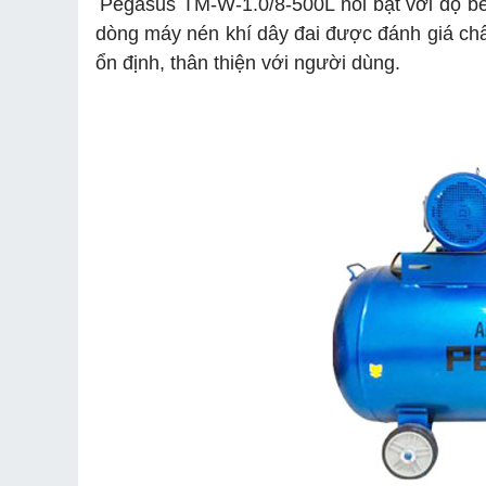
Pegasus TM-W-1.0/8-500L nổi bật với độ bền
dòng máy nén khí dây đai được đánh giá chất
ổn định, thân thiện với người dùng.