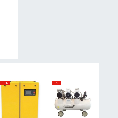
-19%
-9%