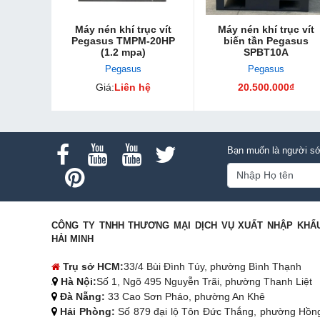
Máy nén khí trục vít
Máy nén khí trục vít
Pegasus TMPM-20HP
biến tần Pegasus
(1.2 mpa)
SPBT10A
Pegasus
Pegasus
Giá:
Liên hệ
20.500.000₫
Bạn muốn là người sớ
CÔNG TY TNHH THƯƠNG MẠI DỊCH VỤ XUẤT NHẬP KHẨ
HẢI MINH
Trụ sở HCM:
33/4 Bùi Đình Túy, phường Bình Thạnh
Hà Nội:
Số 1, Ngõ 495 Nguyễn Trãi, phường Thanh Liệt
Đà Nẵng:
33 Cao Sơn Pháo, phường An Khê
Hải Phòng:
Số 879 đại lộ Tôn Đức Thắng, phường Hồn