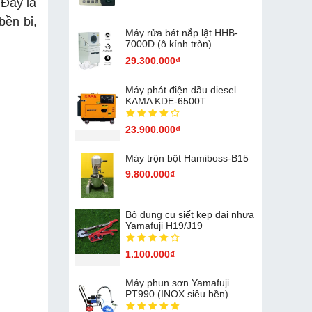
 Đây là
bền bỉ,
Máy rửa bát nắp lật HHB-
7000D (ô kính tròn)
29.300.000₫
Máy phát điện dầu diesel
KAMA KDE-6500T
23.900.000₫
Máy trộn bột Hamiboss-B15
9.800.000₫
Bộ dụng cụ siết kẹp đai nhựa
Yamafuji H19/J19
1.100.000₫
Máy phun sơn Yamafuji
PT990 (INOX siêu bền)