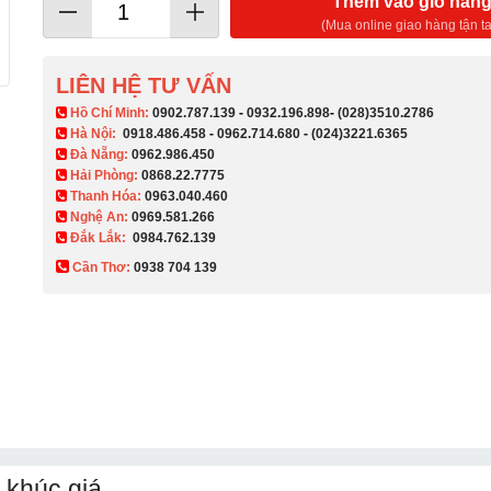
Thêm vào giỏ hàn
(Mua online giao hàng tận ta
LIÊN HỆ TƯ VẤN
​ Hồ Chí Minh:
0902.787.139
-
0932.196.898
-
(028)3510.2786
Hà Nội:
0918.486.458
-
0962.714.680
-
(024)3221.6365
Đà Nẵng:
0962.986.450
Hải Phòng:
0868.22.7775
Thanh Hóa:
0963.040.460
Nghệ An:
0969.581.266
Đắk Lắk:
0984.762.139
Cần Thơ:
0938 704 139​
khúc giá