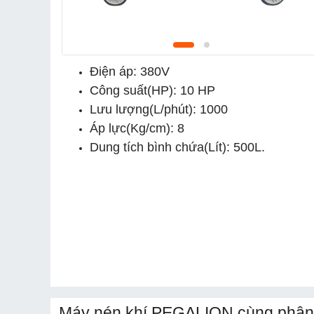
Điện áp: 380V
Công suất(HP): 10 HP
Lưu lượng(L/phút): 1000
Áp lực(Kg/cm): 8
Dung tích bình chứa(Lít): 500L.
Máy nén khí PEGALION cùng phân 