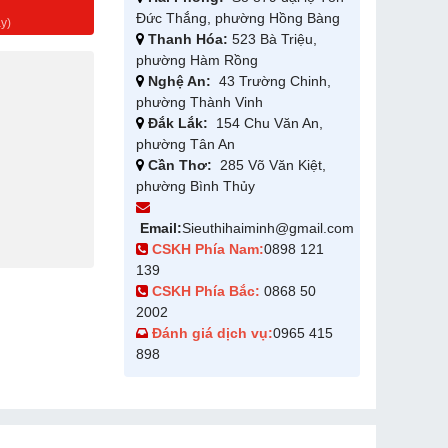
g
Đức Thắng, phường Hồng Bàng
y)
Thanh Hóa:
523 Bà Triệu,
phường Hàm Rồng
Nghệ An:
43 Trường Chinh,
phường Thành Vinh
Đắk Lắk:
154 Chu Văn An,
phường Tân An
Cần Thơ:
285 Võ Văn Kiệt,
phường Bình Thủy
Email:
Sieuthihaiminh@gmail.com
CSKH Phía Nam:
0898 121
139
CSKH Phía Bắc:
0868 50
2002
Đánh giá dịch vụ:
0965 415
898