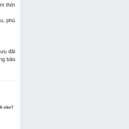
ệm thời
u, phù
 ưu đãi
ống bảo
hế nào?