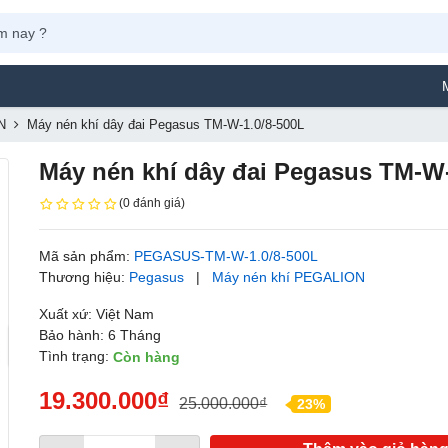
Máy Phun S
N
Máy nén khí dây đai Pegasus TM-W-1.0/8-500L
Máy nén khí dây đai Pegasus TM-W-
(0 đánh giá)
Mã sản phẩm:
PEGASUS-TM-W-1.0/8-500L
Thương hiệu:
Pegasus
|
Máy nén khí PEGALION
Xuất xứ: Việt Nam
Bảo hành: 6 Tháng
Tình trạng:
Còn hàng
19.300.000₫
25.000.000₫
23%