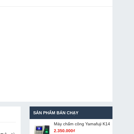
SẢN PHẨM BÁN CHẠY
Máy chấm cô​ng Yamafuji K14
2.350.000₫