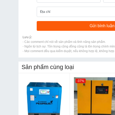
Lưu ý:
- Các comment chỉ nói về sản phẩm và tính năng sản phẩm.
- Ngôn từ lịch sự. Tôn trọng cộng đồng cũng là tôn trọng chính mìn
- Mọi comment đều qua kiểm duyệt, nếu không hợp lệ, không hợp l
Sản phẩm cùng loại
-37%