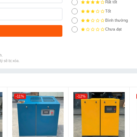
Rất tốt
Tốt
Bình thường
Chưa đạt
h.
ý sẽ bị xóa.
-11%
-12%