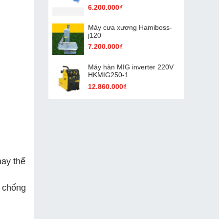
6.200.000₫
Máy cưa xương Hamiboss-
j120
7.200.000₫
Máy hàn MIG inverter 220V
HKMIG250-1
12.860.000₫
hay thế
, chống