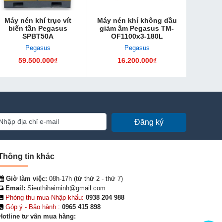
Máy nén khí trục vít
Máy nén khí không dầu
biến tần Pegasus
giảm âm Pegasus TM-
SPBT50A
OF1100x3-180L
Pegasus
Pegasus
59.500.000₫
16.200.000₫
Đăng ký
Thông tin khác
Giờ làm việc:
08h-17h (từ thứ 2 - thứ 7)
Email:
Sieuthihaiminh@gmail.com
Phòng thu mua-Nhập khẩu:
0938 204 988
Góp ý - Bảo hành :
0965 415 898
Hotline tư vấn mua hàng: