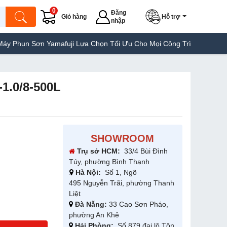
0
Đăng
Giỏ hàng
Hỗ trợ
nhập
ơn Yamafuji Lựa Chọn Tối Ưu Cho Mọi Công Trình
Máy Hàn Túi Y
1.0/8-500L
SHOWROOM
Trụ sở HCM:
33/4 Bùi Đình
Túy, phường Bình Thạnh
Hà Nội:
Số 1, Ngõ
495 Nguyễn Trãi, phường Thanh
Liệt
Đà Nẵng:
33 Cao Sơn Pháo,
phường An Khê
Hải Phòng:
Số 879 đại lộ Tôn