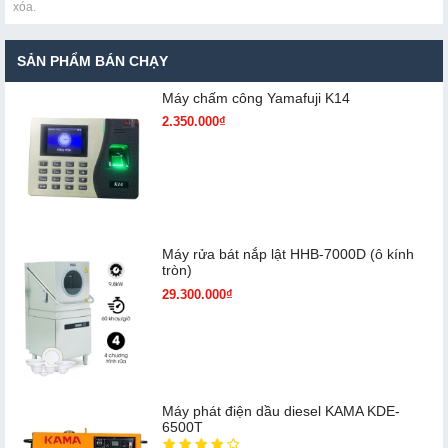
xóa.
SẢN PHẨM BÁN CHẠY
Máy chấm cô​ng Yamafuji K14
2.350.000₫
Máy rửa bát nắp lật HHB-7000D (ô kính
tròn)
29.300.000₫
Máy phát điện dầu diesel KAMA KDE-
6500T