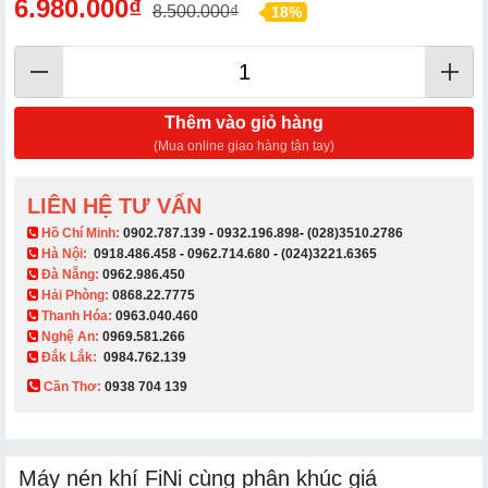
6.980.000₫
8.500.000₫
18%
Thêm vào giỏ hàng
(Mua online giao hàng tận tay)
LIÊN HỆ TƯ VẤN
​ Hồ Chí Minh:
0902.787.139
-
0932.196.898
-
(028)3510.2786
Hà Nội:
0918.486.458
-
0962.714.680
-
(024)3221.6365
Đà Nẵng:
0962.986.450
Hải Phòng:
0868.22.7775
Thanh Hóa:
0963.040.460
Nghệ An:
0969.581.266
Đắk Lắk:
0984.762.139
Cần Thơ:
0938 704 139​
Máy nén khí FiNi cùng phân khúc giá