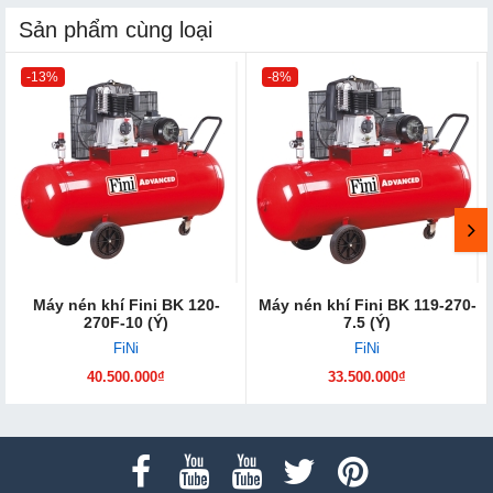
Sản phẩm cùng loại
-13%
-8%
Máy nén khí Fini BK 120-
Máy nén khí Fini BK 119-270-
270F-10 (Ý)
7.5 (Ý)
FiNi
FiNi
40.500.000₫
33.500.000₫