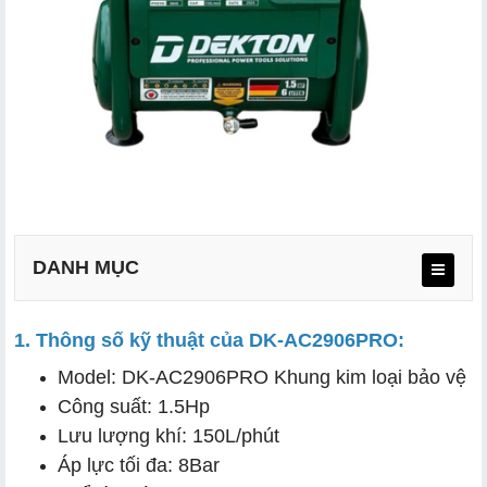
DANH MỤC
1. Thông số kỹ thuật của DK-AC2906PRO:
1. Thông số kỹ thuật của DK-AC2906PRO:
Model: DK-AC2906PRO Khung kim loại bảo vệ
2. Ưu điểm nổi bật của DK-AC2906PRO:
Công suất: 1.5Hp
3. Các lưu ý khi sử dụng máy nén khí không dầu:
Lưu lượng khí: 150L/phút
Áp lực tối đa: 8Bar
4. Vì sao nên mua máy nén khí tại siêu thị Hải Minh?