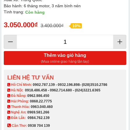
Bảo hành: 6 tháng motor, 3 năm bình nén
Tình trạng:
Còn hàng
3.050.000₫
3.400.000₫
10%
Thêm vào giỏ hàng
(Mua online giao hàng tận tay)
LIÊN HỆ TƯ VẤN
​ Hồ Chí Minh:
0902.787.139
-
0932.196.898
-
(028)3510.2786
Hà Nội:
0918.486.458
-
0962.714.680
-
(024)3221.6365
Đà Nẵng:
0962.986.450
Hải Phòng:
0868.22.7775
Thanh Hóa:
0963.040.460
Nghệ An:
0969.581.266
Đắk Lắk:
0984.762.139
Cần Thơ:
0938 704 139​