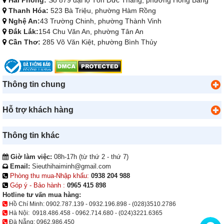
Hải Phòng:
Số 879 đại lộ Tôn Đức Thắng, phường Hồng Bàng
Thanh Hóa:
523 Bà Triệu, phường Hàm Rồng
Nghệ An:
43 Trường Chinh, phường Thành Vinh
Đắk Lắk:
154 Chu Văn An, phường Tân An
Cần Thơ:
285 Võ Văn Kiệt, phường Bình Thủy
Thông tin chung
Hỗ trợ khách hàng
Thông tin khác
Giờ làm việc:
08h-17h (từ thứ 2 - thứ 7)
Email:
Sieuthihaiminh@gmail.com
Phòng thu mua-Nhập khẩu:
0938 204 988
Góp ý - Bảo hành :
0965 415 898
Hotline tư vấn mua hàng:
Hồ Chí Minh:
0902.787.139
-
0932.196.898
-
(028)3510.2786
Hà Nội:
0918.486.458
-
0962.714.680
-
(024)3221.6365
Đà Nẵng:
0962.986.450