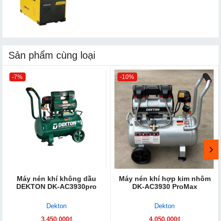
Sản phẩm cùng loại
-7%
-10%
Máy nén khí không dầu
Máy nén khí hợp kim nhôm
DEKTON DK-AC3930pro
DK-AC3930 ProMax
Dekton
Dekton
3.450.000₫
4.050.000₫