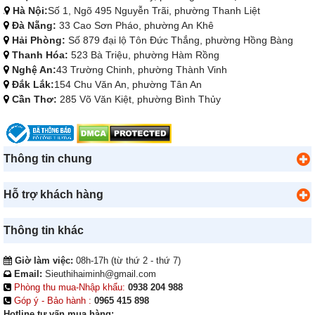
Hà Nội:
Số 1, Ngõ 495 Nguyễn Trãi, phường Thanh Liệt
Đà Nẵng:
33 Cao Sơn Pháo, phường An Khê
Hải Phòng:
Số 879 đại lộ Tôn Đức Thắng, phường Hồng Bàng
Thanh Hóa:
523 Bà Triệu, phường Hàm Rồng
Nghệ An:
43 Trường Chinh, phường Thành Vinh
Đắk Lắk:
154 Chu Văn An, phường Tân An
Cần Thơ:
285 Võ Văn Kiệt, phường Bình Thủy
Thông tin chung
Hỗ trợ khách hàng
Thông tin khác
Giờ làm việc:
08h-17h (từ thứ 2 - thứ 7)
Email:
Sieuthihaiminh@gmail.com
Phòng thu mua-Nhập khẩu:
0938 204 988
Góp ý - Bảo hành :
0965 415 898
Hotline tư vấn mua hàng: