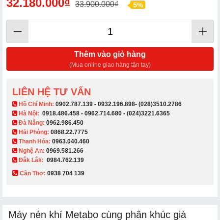
32.180.000₫
33.900.000₫
5%
Thêm vào giỏ hàng
(Mua online giao hàng tận tay)
LIÊN HỆ TƯ VẤN
​ Hồ Chí Minh:
0902.787.139
-
0932.196.898
-
(028)3510.2786
Hà Nội:
0918.486.458
-
0962.714.680
-
(024)3221.6365
Đà Nẵng:
0962.986.450
Hải Phòng:
0868.22.7775
Thanh Hóa:
0963.040.460
Nghệ An:
0969.581.266
Đắk Lắk:
0984.762.139
Cần Thơ:
0938 704 139​
Máy nén khí Metabo cùng phân khúc giá