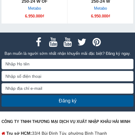
250-24 W OF
250-24 W
Metabo
Metabo
6.950.000₫
6.950.000₫
Bạn muốn là người sớm nhất nhận khuyến mãi đặc biệt? Đăng ký ngay.
Đăng ký
CÔNG TY TNHH THƯƠNG MẠI DỊCH VỤ XUẤT NHẬP KHẨU HẢI MINH
Trụ sở HCM:
33/4 Bùi Đình Túy, phường Bình Thạnh