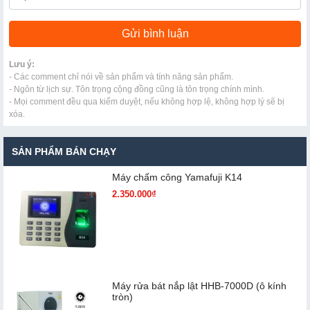
Lưu ý:
- Các comment chỉ nói về sản phẩm và tính năng sản phẩm.
- Ngôn từ lịch sự. Tôn trọng cộng đồng cũng là tôn trọng chính mình.
- Mọi comment đều qua kiểm duyệt, nếu không hợp lệ, không hợp lý sẽ bị
xóa.
SẢN PHẨM BÁN CHẠY
Máy chấm cô​ng Yamafuji K14
2.350.000₫
Máy rửa bát nắp lật HHB-7000D (ô kính
tròn)