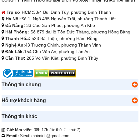
CÔNG TY TNHH THƯƠNG MẠI DỊCH VỤ XUẤT NHẬP KHẨU HẢI MINH
Trụ sở HCM:
33/4 Bùi Đình Túy, phường Bình Thạnh
Hà Nội:
Số 1, Ngõ 495 Nguyễn Trãi, phường Thanh Liệt
Đà Nẵng:
33 Cao Sơn Pháo, phường An Khê
Hải Phòng:
Số 879 đại lộ Tôn Đức Thắng, phường Hồng Bàng
Thanh Hóa:
523 Bà Triệu, phường Hàm Rồng
Nghệ An:
43 Trường Chinh, phường Thành Vinh
Đắk Lắk:
154 Chu Văn An, phường Tân An
Cần Thơ:
285 Võ Văn Kiệt, phường Bình Thủy
Thông tin chung
Hỗ trợ khách hàng
Thông tin khác
Giờ làm việc:
08h-17h (từ thứ 2 - thứ 7)
Email:
Sieuthihaiminh@gmail.com