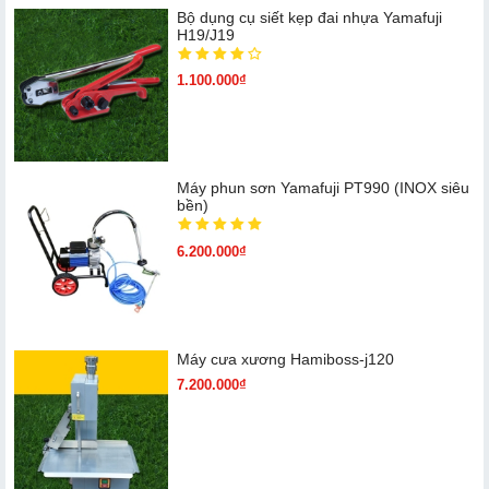
Bộ dụng cụ siết kẹp đai nhựa Yamafuji
H19/J19
1.100.000₫
Máy phun sơn Yamafuji PT990 (INOX siêu
bền)
6.200.000₫
Máy cưa xương Hamiboss-j120
7.200.000₫