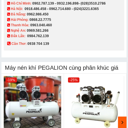
​ Hồ Chí Minh:
0902.787.139
-
0932.196.898
-
(028)3510.2786
Hà Nội:
0918.486.458
-
0962.714.680
-
(024)3221.6365
Đà Nẵng:
0962.986.450
Hải Phòng:
0868.22.7775
Thanh Hóa:
0963.040.460
Nghệ An:
0969.581.266
Đắk Lắk:
0984.762.139
Cần Thơ:
0938 704 139​
Máy nén khí PEGALION cùng phân khúc giá
-19%
-25%