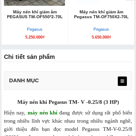
Máy nén khí giảm âm
Máy nén khí giảm âm
PEGASUS TM-OF550*2-70L
Pegasus TM-OF750X2-70L
Pegasus
Pegasus
5.250.000₫
5.650.000₫
Chi tiết sản phẩm
DANH MỤC
Máy nén khí Pegasus TM- V -0.25/8 (3 HP)
Thông số kỹ thuật Máy nén khí Pegasus TM- V -0.25/8
(3 HP)
Hiện nay,
máy nén khí
đang được sử dụng rất phổ biến
trong nhiều lĩnh vực khác nhau trong nhiều ngành nghề,
Một số tính năng nổi bật của máy nén khí Pegasus TM-
V-0.25/8 (380V)
giới thiệu đến bạn đọc model
Pegasus TM-V-0.25/8