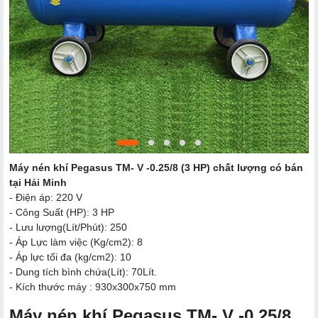
Máy nén khí Pegasus TM- V -0.25/8 (3 HP) chất lượng có bán
tại Hải Minh
- Điện áp: 220 V
- Công Suất (HP): 3 HP
- Lưu lượng(Lít/Phút): 250
- Áp Lực làm việc (Kg/cm2): 8
- Áp lực tối đa (kg/cm2): 10
- Dung tích bình chứa(Lít): 70Lít.
- Kích thước máy : 930x300x750 mm
Máy nén khí Pegasus TM- V -0.25/8