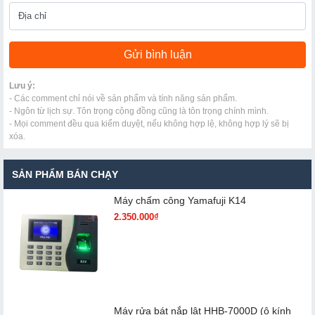
Lưu ý:
- Các comment chỉ nói về sản phẩm và tính năng sản phẩm.
- Ngôn từ lịch sự. Tôn trọng cộng đồng cũng là tôn trọng chính mình.
- Mọi comment đều qua kiểm duyệt, nếu không hợp lệ, không hợp lý sẽ bị
xóa.
SẢN PHẨM BÁN CHẠY
Máy chấm cô​ng Yamafuji K14
2.350.000₫
Máy rửa bát nắp lật HHB-7000D (ô kính