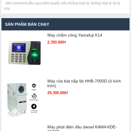
- Mọi comment đều qua kiểm duyệt, nếu không hợp lệ, không hợp lý sẽ bị
xóa.
SẢN PHẨM BÁN CHẠY
Máy chấm cô​ng Yamafuji K14
2.350.000₫
Máy rửa bát nắp lật HHB-7000D (ô kính
tròn)
29.300.000₫
Máy phát điện dầu diesel KAMA KDE-