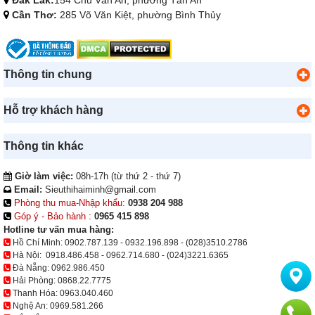
Đắk Lắk:
154 Chu Văn An, phường Tân An
Cần Thơ:
285 Võ Văn Kiệt, phường Bình Thủy
Thông tin chung
Hỗ trợ khách hàng
Thông tin khác
Giờ làm việc:
08h-17h (từ thứ 2 - thứ 7)
Email:
Sieuthihaiminh@gmail.com
Phòng thu mua-Nhập khẩu:
0938 204 988
Góp ý - Bảo hành :
0965 415 898
Hotline tư vấn mua hàng:
Hồ Chí Minh:
0902.787.139
-
0932.196.898
-
(028)3510.2786
Hà Nội:
0918.486.458
-
0962.714.680
-
(024)3221.6365
Đà Nẵng:
0962.986.450
Hải Phòng:
0868.22.7775
Thanh Hóa:
0963.040.460
Nghệ An:
0969.581.266