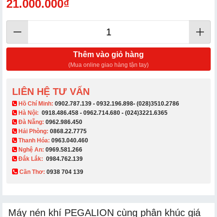
21.000.000₫
Thêm vào giỏ hàng
(Mua online giao hàng tận tay)
LIÊN HỆ TƯ VẤN
​ Hồ Chí Minh:
0902.787.139
-
0932.196.898
-
(028)3510.2786
Hà Nội:
0918.486.458
-
0962.714.680
-
(024)3221.6365
Đà Nẵng:
0962.986.450
Hải Phòng:
0868.22.7775
Thanh Hóa:
0963.040.460
Nghệ An:
0969.581.266
Đắk Lắk:
0984.762.139
Cần Thơ:
0938 704 139​
Máy nén khí PEGALION cùng phân khúc giá