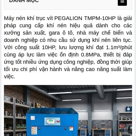
DANH MỤC
Máy nén khí trục vít PEGALION TMPM-10HP là giải 
pháp cung cấp khí nén hiệu quả dành cho các 
xưởng sản xuất, gara ô tô, nhà máy chế biến và 
doanh nghiệp có nhu cầu sử dụng khí nén liên tục. 
Công nghệ nén khí trục vít vận hành ổn định
Với công suất 10HP, lưu lượng khí đạt 1.1m³/phút 
Công suất 10HP đáp ứng nhiều nhu cầu sản xuất
cùng áp lực làm việc ổn định 0.8MPa, thiết bị đáp 
ứng tốt nhiều ứng dụng công nghiệp, đồng thời giúp 
Lưu lượng khí nén 1.1m³/phút
tối ưu chi phí vận hành và nâng cao năng suất làm 
việc.
Áp lực làm việc 0.8MPa
Phù hợp với nhiều lĩnh vực