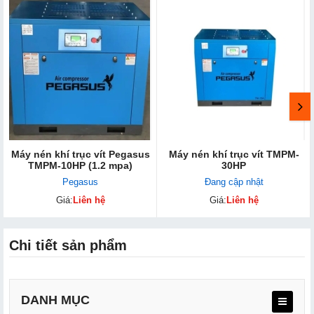
Máy nén khí trục vít Pegasus
Máy nén khí trục vít TMPM-
TMPM-10HP (1.2 mpa)
30HP
Pegasus
Đang cập nhật
Giá:
Liên hệ
Giá:
Liên hệ
Chi tiết sản phẩm
DANH MỤC