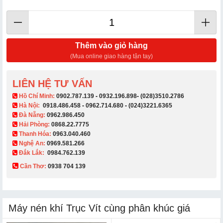
Thêm vào giỏ hàng
(Mua online giao hàng tận tay)
LIÊN HỆ TƯ VẤN
​ Hồ Chí Minh:
0902.787.139
-
0932.196.898
-
(028)3510.2786
Hà Nội:
0918.486.458
-
0962.714.680
-
(024)3221.6365
Đà Nẵng:
0962.986.450
Hải Phòng:
0868.22.7775
Thanh Hóa:
0963.040.460
Nghệ An:
0969.581.266
Đắk Lắk:
0984.762.139
Cần Thơ:
0938 704 139​
Máy nén khí Trục Vít cùng phân khúc giá