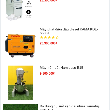
29.300.000₫
Máy phát điện dầu diesel KAMA KDE-
6500T
23.900.000₫
Máy trộn bột Hamiboss-B15
9.800.000₫
Bộ dụng cụ siết kẹp đai nhựa Yamafuji
H19/J19