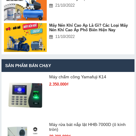
21/10/2022
Máy Nén Khí Cao Áp Là Gì? Các Loại Máy
Nén Khí Cao Áp Phổ Biến Hiện Nay
11/10/2022
SẢN PHẨM BÁN CHẠY
Máy chấm cô​ng Yamafuji K14
2.350.000₫
Máy rửa bát nắp lật HHB-7000D (ô kính
tròn)