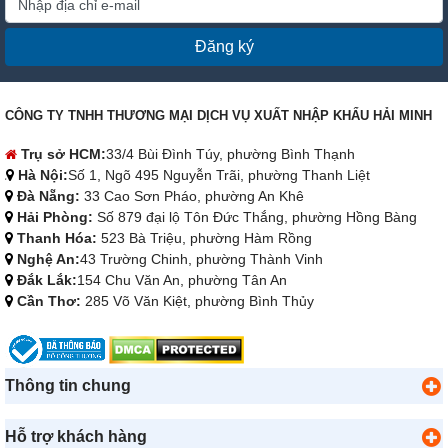
Đăng ký
CÔNG TY TNHH THƯƠNG MẠI DỊCH VỤ XUẤT NHẬP KHẨU HẢI MINH
Trụ sở HCM:
33/4 Bùi Đình Túy, phường Bình Thạnh
Hà Nội:
Số 1, Ngõ 495 Nguyễn Trãi, phường Thanh Liệt
Đà Nẵng:
33 Cao Sơn Pháo, phường An Khê
Hải Phòng:
Số 879 đại lộ Tôn Đức Thắng, phường Hồng Bàng
Thanh Hóa:
523 Bà Triệu, phường Hàm Rồng
Nghệ An:
43 Trường Chinh, phường Thành Vinh
Đắk Lắk:
154 Chu Văn An, phường Tân An
Cần Thơ:
285 Võ Văn Kiệt, phường Bình Thủy
Thông tin chung
Hỗ trợ khách hàng