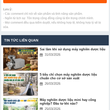
Lưu ý:
- Các comment chỉ nói về sản phẩm và tính năng sản phẩm.
- Ngôn từ lịch sự. Tôn trọng cộng đồng cũng là tôn trọng chính mình.
- Mọi comment đều qua kiểm duyệt, nếu không hợp lệ, không hợp lý sẽ bị
xóa.
TIN TỨC LIÊN QUAN
Sai lầm khi sử dụng máy nghiền dược liệu
31/03/2026
5 tiêu chí chọn máy nghiền dược liệu
chuẩn cho cơ sở sản xuất
26/03/2026
Máy nghiền dược liệu mini hay công
nghiệp? Đầu tư khi nào?
25/03/2026