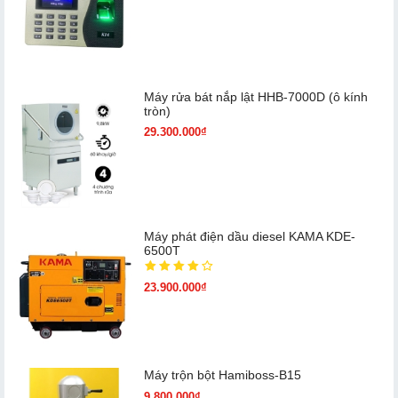
Máy rửa bát nắp lật HHB-7000D (ô kính
tròn)
29.300.000₫
Máy phát điện dầu diesel KAMA KDE-
6500T
23.900.000₫
Máy trộn bột Hamiboss-B15
9.800.000₫