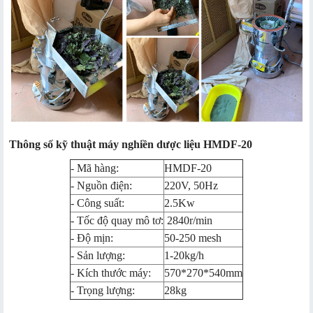
Thông số kỹ thuật máy nghiền dược liệu HMDF-20
- Mã hàng:
HMDF-20
- Nguồn điện:
220V, 50Hz
- Công suất:
2.5Kw
- Tốc độ quay mô tơ:
2840r/min
- Độ mịn:
50-250 mesh
- Sản lượng:
1-20kg/h
- Kích thước máy:
570*270*540mm
- Trọng lượng:
28kg