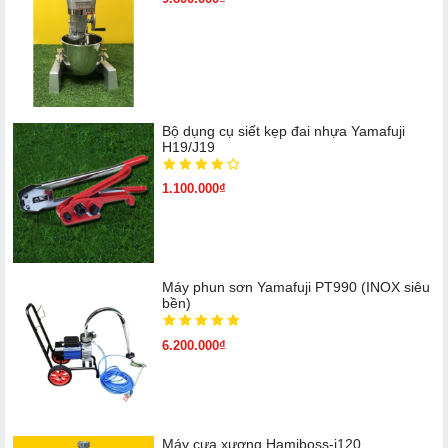
Bộ dụng cụ siết kẹp đai nhựa Yamafuji
H19/J19
1.100.000₫
Máy phun sơn Yamafuji PT990 (INOX siêu
bền)
6.200.000₫
Máy cưa xương Hamiboss-j120