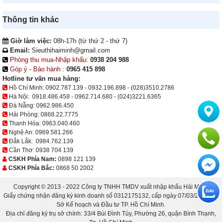
Thông tin khác
Giờ làm việc:
08h-17h (từ thứ 2 - thứ 7)
Email:
Sieuthihaiminh@gmail.com
Phòng thu mua-Nhập khẩu:
0938 204 988
Góp ý - Bảo hành :
0965 415 898
Hotline tư vấn mua hàng:
Hồ Chí Minh:
0902.787.139
-
0932.196.898
-
(028)3510.2786
Hà Nội:
0918.486.458
-
0962.714.680
-
(024)3221.6365
Đà Nẵng:
0962.986.450
Hải Phòng:
0868.22.7775
Thanh Hóa:
0963.040.460
Nghệ An:
0969.581.266
Đắk Lắk:
0984.762.139
Cần Thơ:
0938 704 139
CSKH Phía Nam:
0898 121 139
CSKH Phía Bắc:
0868 50 2002
Copyright © 2013 - 2022 Công ty TNHH TMDV xuất nhập khẩu Hải Minh.
Giấy chứng nhận đăng ký kinh doanh số 0312175132, cấp ngày 07/03/2013 bởi
Sở Kế hoạch và Đầu tư TP. Hồ Chí Minh.
Địa chỉ đăng ký trụ sở chính: 33/4 Bùi Đình Túy, Phường 26, quận Bình Thạnh,