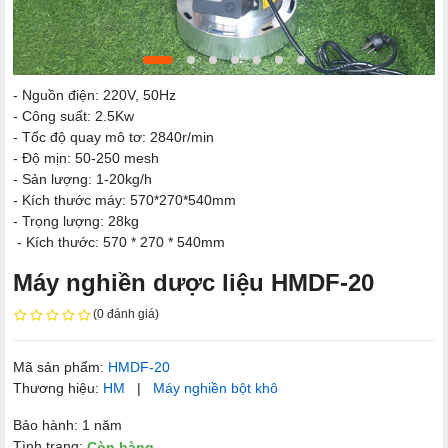
- Nguồn điện: 220V, 50Hz
- Công suất: 2.5Kw
- Tốc độ quay mô tơ: 2840r/min
- Độ mịn: 50-250 mesh
- Sản lượng: 1-20kg/h
- Kích thước máy: 570*270*540mm
- Trọng lượng: 28kg
 - Kích thước: 570 * 270 * 540mm
Máy nghiền dược liệu HMDF-20
(0 đánh giá)
Mã sản phẩm:
HMDF-20
Thương hiệu:
HM
|
Máy nghiền bột khô
Bảo hành: 1 năm
Tình trạng:
Còn hàng