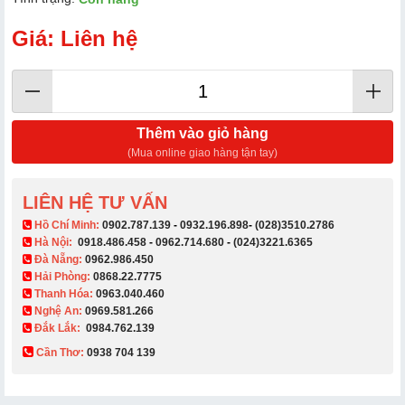
Giá: Liên hệ
Thêm vào giỏ hàng
(Mua online giao hàng tận tay)
LIÊN HỆ TƯ VẤN
​ Hồ Chí Minh:
0902.787.139
-
0932.196.898
-
(028)3510.2786
Hà Nội:
0918.486.458
-
0962.714.680
-
(024)3221.6365
Đà Nẵng:
0962.986.450
Hải Phòng:
0868.22.7775
Thanh Hóa:
0963.040.460
Nghệ An:
0969.581.266
Đắk Lắk:
0984.762.139
Cần Thơ:
0938 704 139​