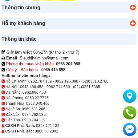
Thông tin chung
Hỗ trợ khách hàng
Thông tin khác
Giờ làm việc:
08h-17h (từ thứ 2 - thứ 7)
Email:
Sieuthihaiminh@gmail.com
Phòng thu mua-Nhập khẩu:
0938 204 988
Góp ý - Bảo hành :
0965 415 898
Hotline tư vấn mua hàng:
Hồ Chí Minh:
0902.787.139
-
0932.196.898
-
(028)3510.2786
Hà Nội:
0918.486.458
-
0962.714.680
-
(024)3221.6365
Đà Nẵng:
0962.986.450
Hải Phòng:
0868.22.7775
Thanh Hóa:
0963.040.460
Nghệ An:
0969.581.266
Đắk Lắk:
0984.762.139
Cần Thơ:
0938 704 139
CSKH Phía Nam:
0898 121 139
CSKH Phía Bắc:
0868 50 2002