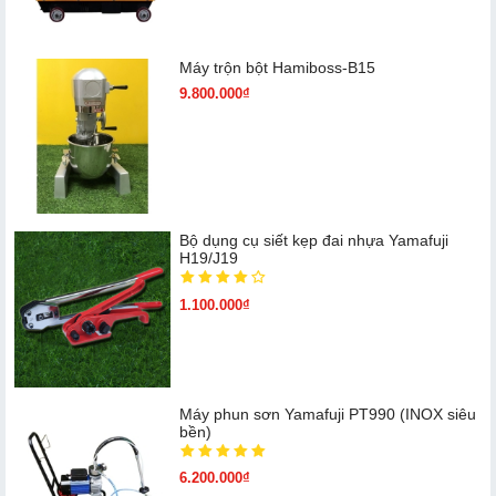
Máy trộn bột Hamiboss-B15
9.800.000₫
Bộ dụng cụ siết kẹp đai nhựa Yamafuji
H19/J19
1.100.000₫
Máy phun sơn Yamafuji PT990 (INOX siêu
bền)
6.200.000₫