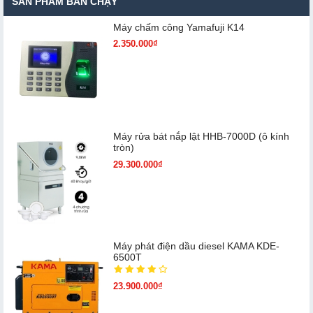
SẢN PHẨM BÁN CHẠY
Máy chấm cô​ng Yamafuji K14
2.350.000₫
Máy rửa bát nắp lật HHB-7000D (ô kính
tròn)
29.300.000₫
Máy phát điện dầu diesel KAMA KDE-
6500T
23.900.000₫