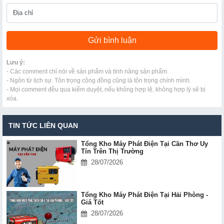
Lưu ý:
- Các comment chỉ nói về sản phẩm và tính năng sản phẩm.
- Ngôn từ lịch sự. Tôn trọng cộng đồng cũng là tôn trọng chính mình.
- Mọi comment đều qua kiểm duyệt, nếu không hợp lệ, không hợp lý sẽ bị
xóa.
TIN TỨC LIÊN QUAN
Tổng Kho Máy Phát Điện Tại Cần Thơ Uy
Tín Trên Thị Trường
28/07/2026
Tổng Kho Máy Phát Điện Tại Hải Phòng -
Giá Tốt
28/07/2026