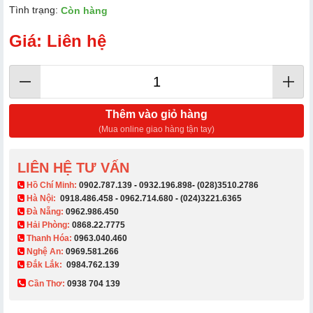
Tình trạng:
Còn hàng
Giá: Liên hệ
Thêm vào giỏ hàng
(Mua online giao hàng tận tay)
LIÊN HỆ TƯ VẤN
​ Hồ Chí Minh:
0902.787.139
-
0932.196.898
-
(028)3510.2786
Hà Nội:
0918.486.458
-
0962.714.680
-
(024)3221.6365
Đà Nẵng:
0962.986.450
Hải Phòng:
0868.22.7775
Thanh Hóa:
0963.040.460
Nghệ An:
0969.581.266
Đắk Lắk:
0984.762.139
Cần Thơ:
0938 704 139​