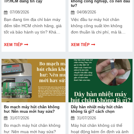
TP.HCM đáng tin cậy
không công nghiệp, có nên đầu
tư?
07/08/2026
04/08/2026
Bạn đang tìm địa chỉ bán máy
Việc đầu tư máy hút chân
đếm tiền HCM chính hãng, giá
không công suất lớn không
tốt và bảo hành uy tín? Khám
đơn thuần là chi phí, mà là
phá ngay Top 3 đơn vị được
cách bạn bảo vệ chất lượng
nhiều doanh nghiệp, cửa hàng
sản phẩm và nâng cao vị thế
XEM TIẾP
XEM TIẾP
và ngân hàng tin tưởng lựa
thương hiệu trên thị trường.
chọn.
Tìm hiểu ngay về ưu nhược
điểm của thiết bị này để có
thêm thông tin và giúp bạn đưa
ra lựa chọn phù hợp, hiệu quả
hơn nhé!
Bo mạch máy hút chân không
Dây hàn nhiệt máy hút chân
hư: Nên mua mới hay sửa?
không là gì? cách chọn
31/07/2026
31/07/2026
Bo mạch máy hút chân không
Máy hút chân không có thể
hư: Nên mua mới hay sửa?
hoạt động kém ổn định và ảnh