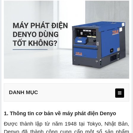
DANH MỤC
1. Thông tin cơ bản về máy phát điện Denyo
Được thành lập từ năm 1948 tại Tokyo, Nhật Bản,
2.1 Ưu điểm
Denyo đã thành công cung cấp một số sản phẩm