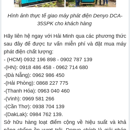
Hình ảnh thực tế giao máy phát điện Denyo DCA-
35SPK cho khách hàng
Hãy liên hệ ngay với Hải Minh qua các phương thức
sau đây để được tư vấn miễn phí và đặt mua máy
phát điện chất lượng:
- (HCM) 0932 196 898 - 0902 787 139
-
(HN): 0918 486 458 - 0962 714 680
-
(Đà Nẵng): 0962 986 450
-
(Hải Phòng): 0868 227 775
-
(Thanh Hóa): 0963 040 460
-
(Vinh): 0969 581 266
-
(Cần Thơ): 0938 704 139
-
(DakLak): 0984 762 139.
Sở hữu hàng loạt điểm cộng về hiệu suất và khả
năng chống ồn vượt trội, Denyo chính là giải pháp