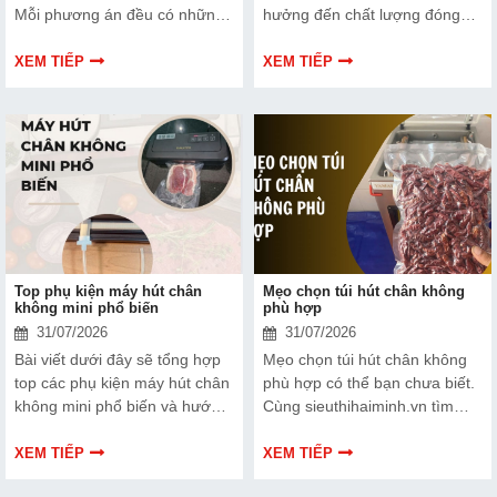
Mỗi phương án đều có những
hưởng đến chất lượng đóng
ưu và nhược điểm riêng. Hãy
gói nếu dây hàn nhiệt gặp lỗi.
cùng tìm hiểu để đưa ra quyết
Bài viết dưới đây sẽ giúp bạn
XEM TIẾP
XEM TIẾP
định phù hợp với tình trạng
hiểu rõ hơn về dây hàn nhiệt
thiết bị và ngân sách của bạn.
và cách lựa chọn phù hợp.
Top phụ kiện máy hút chân
Mẹo chọn túi hút chân không
không mini phổ biến
phù hợp
31/07/2026
31/07/2026
Bài viết dưới đây sẽ tổng hợp
Mẹo chọn túi hút chân không
top các phụ kiện máy hút chân
phù hợp có thể bạn chưa biết.
không mini phổ biến và hướng
Cùng sieuthihaiminh.vn tìm
dẫn bạn cách bảo trì, thay thế
hiểu chi tiết cách lựa chọn qua
chuẩn kỹ thuật ngay tại nhà.
thông tin bài viết dưới đây nhé!
XEM TIẾP
XEM TIẾP