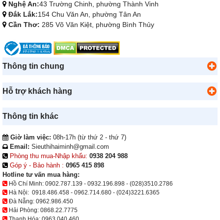
Nghệ An:
43 Trường Chinh, phường Thành Vinh
Đắk Lắk:
154 Chu Văn An, phường Tân An
Cần Thơ:
285 Võ Văn Kiệt, phường Bình Thủy
Thông tin chung
Hỗ trợ khách hàng
Thông tin khác
Giờ làm việc:
08h-17h (từ thứ 2 - thứ 7)
Email:
Sieuthihaiminh@gmail.com
Phòng thu mua-Nhập khẩu:
0938 204 988
Góp ý - Bảo hành :
0965 415 898
Hotline tư vấn mua hàng:
Hồ Chí Minh:
0902.787.139
-
0932.196.898
-
(028)3510.2786
Hà Nội:
0918.486.458
-
0962.714.680
-
(024)3221.6365
Đà Nẵng:
0962.986.450
Hải Phòng:
0868.22.7775
Thanh Hóa:
0963.040.460