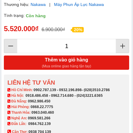
Thương hiệu:
Nakawa
|
Máy Phun Áp Lực Nakawa
Tình trạng:
Còn hàng
5.520.000₫
6.900.000₫
20%
Thêm vào giỏ hàng
(Mua online giao hàng tận tay)
LIÊN HỆ TƯ VẤN
​ Hồ Chí Minh:
0902.787.139
-
0932.196.898
-
(028)3510.2786
Hà Nội:
0918.486.458
-
0962.714.680
-
(024)3221.6365
Đà Nẵng:
0962.986.450
Hải Phòng:
0868.22.7775
Thanh Hóa:
0963.040.460
Nghệ An:
0969.581.266
Đắk Lắk:
0984.762.139
Cần Thơ:
0938 704 139​