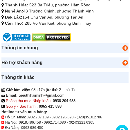
Thanh Hóa:
523 Bà Triệu, phường Hàm Rồng
Nghệ An:
43 Trường Chinh, phường Thành Vinh
Đắk Lắk:
154 Chu Văn An, phường Tân An
Cần Thơ:
285 Võ Văn Kiệt, phường Bình Thủy
Thông tin chung
Hỗ trợ khách hàng
Thông tin khác
Giờ làm việc:
08h-17h (từ thứ 2 - thứ 7)
Email:
Sieuthihaiminh@gmail.com
Phòng thu mua-Nhập khẩu:
0938 204 988
Góp ý - Bảo hành :
0965 415 898
Hotline tư vấn mua hàng:
Hồ Chí Minh:
0902.787.139
-
0932.196.898
-
(028)3510.2786
Hà Nội:
0918.486.458
-
0962.714.680
-
(024)3221.6365
Đà Nẵng:
0962.986.450