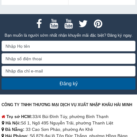
Bạn muốn là người sớm nhất nhận khuyến mãi đặc biệt? Đăng ký ngay.
Đăng ký
CÔNG TY TNHH THƯƠNG MẠI DỊCH VỤ XUẤT NHẬP KHẨU HẢI MINH
Trụ sở HCM:
33/4 Bùi Đình Túy, phường Bình Thạnh
Hà Nội:
Số 1, Ngõ 495 Nguyễn Trãi, phường Thanh Liệt
Đà Nẵng:
33 Cao Sơn Pháo, phường An Khê
Hải Phòng:
Số 879 đại lộ Tôn Đức Thắng, phường Hồng Bàng