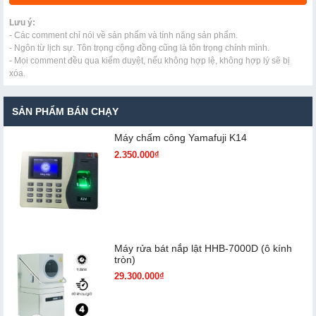
Lưu ý:
- Các comment chỉ nói về sản phẩm và tính năng sản phẩm.
- Ngôn từ lịch sự. Tôn trọng cộng đồng cũng là tôn trọng chính mình.
- Mọi comment đều qua kiểm duyệt, nếu không hợp lệ, không hợp lý sẽ bị
xóa.
SẢN PHẨM BÁN CHẠY
Máy chấm cô​ng Yamafuji K14
2.350.000₫
Máy rửa bát nắp lật HHB-7000D (ô kính
tròn)
29.300.000₫