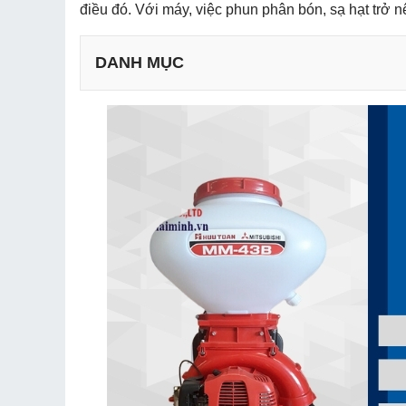
điều đó. Với máy, việc phun phân bón, sạ hạt trở n
DANH MỤC
a. Đa dạng chức năng hoạt động
b. Động cơ bền bỉ, ổn định
c. Dung tích bình chứa lớn
d. Sử dụng chất liệu nhựa cao cấp, chắc chắn