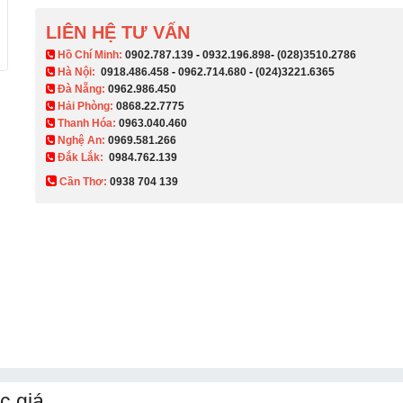
LIÊN HỆ TƯ VẤN
​ Hồ Chí Minh:
0902.787.139
-
0932.196.898
-
(028)3510.2786
Hà Nội:
0918.486.458
-
0962.714.680
-
(024)3221.6365
Đà Nẵng:
0962.986.450
Hải Phòng:
0868.22.7775
Thanh Hóa:
0963.040.460
Nghệ An:
0969.581.266
Đắk Lắk:
0984.762.139
Cần Thơ:
0938 704 139​
c giá