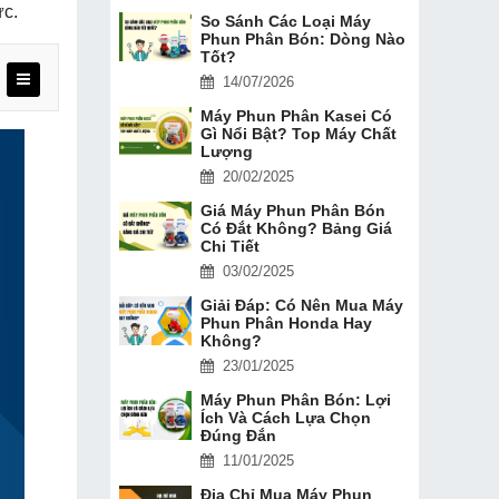
ức.
So Sánh Các Loại Máy
Phun Phân Bón: Dòng Nào
Tốt?
14/07/2026
Máy Phun Phân Kasei Có
Gì Nổi Bật? Top Máy Chất
Lượng
20/02/2025
Giá Máy Phun Phân Bón
Có Đắt Không? Bảng Giá
Chi Tiết
03/02/2025
Giải Đáp: Có Nên Mua Máy
Phun Phân Honda Hay
Không?
23/01/2025
Máy Phun Phân Bón: Lợi
Ích Và Cách Lựa Chọn
Đúng Đắn
11/01/2025
Địa Chỉ Mua Máy Phun