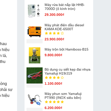
Máy rửa bát nắp lật HHB-
7000D (ô kính tròn)
29.300.000₫
Máy phát điện dầu diesel
KAMA KDE-6500T
23.900.000₫
nhau
Máy trộn bột Hamiboss-B15
h hiệu
9.800.000₫
 lá,
 thu
Bộ dụng cụ siết kẹp đai nhựa
Yamafuji H19/J19
dòng
1.100.000₫
 phải sự
Máy phun sơn Yamafuji
o hiệu
PT990 (INOX siêu bền)
6.200.000₫