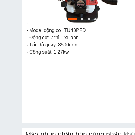
- Model động cơ: TU43PFD
- Động cơ: 2 thì 1 xi lanh
- Tốc độ quay: 8500rpm
- Công suất: 1.27kw
Máy phun phân bón cùng phân khú