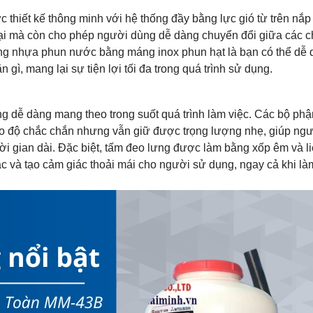
c thiết kế thông minh với hệ thống đầy bằng lực gió từ trên nắp
 lại mà còn cho phép người dùng dễ dàng chuyển đổi giữa các 
ng nhựa phun nước bằng máng inox phun hạt là bạn có thể dễ
ì, mang lại sự tiện lợi tối đa trong quá trình sử dụng.
g dễ dàng mang theo trong suốt quá trình làm việc. Các bộ ph
o độ chắc chắn nhưng vẫn giữ được trọng lượng nhẹ, giúp ng
i gian dài. Đặc biệt, tấm đeo lưng được làm bằng xốp êm và li
ắc và tạo cảm giác thoải mái cho người sử dụng, ngay cả khi là