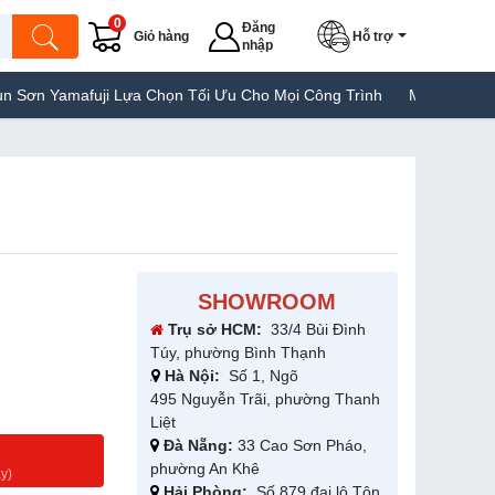
0
Đăng
Giỏ hàng
Hỗ trợ
nhập
uji Lựa Chọn Tối Ưu Cho Mọi Công Trình
Máy Hàn Túi Yamafuji L
SHOWROOM
Trụ sở HCM:
33/4 Bùi Đình
Túy, phường Bình Thạnh
Hà Nội:
Số 1, Ngõ
495 Nguyễn Trãi, phường Thanh
Liệt
Đà Nẵng:
33 Cao Sơn Pháo,
g
phường An Khê
y)
Hải Phòng:
Số 879 đại lộ Tôn