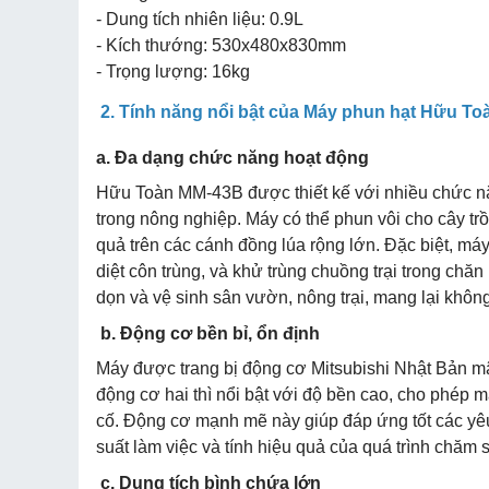
- Dung tích nhiên liệu: 0.9L
- Kích thướng: 530x480x830mm
- Trọng lượng: 16kg
2. Tính năng nổi bật của Máy phun hạt Hữu T
a. Đa dạng chức năng hoạt động
Hữu Toàn MM-43B được thiết kế với nhiều chức n
trong nông nghiệp. Máy có thể phun vôi cho cây t
quả trên các cánh đồng lúa rộng lớn. Đặc biệt, má
diệt côn trùng, và khử trùng chuồng trại trong chăn
dọn và vệ sinh sân vườn, nông trại, mang lại khôn
b. Động cơ bền bỉ, ổn định
Máy được trang bị động cơ Mitsubishi Nhật Bản m
động cơ hai thì nổi bật với độ bền cao, cho phép 
cố. Động cơ mạnh mẽ này giúp đáp ứng tốt các yêu
suất làm việc và tính hiệu quả của quá trình chăm s
c. Dung tích bình chứa lớn