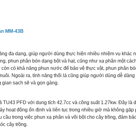
oàn MM-43B
ăng đa dạng, giúp người dùng thực hiện nhiều nhiệm vụ khác 
rồng, phun phân bón dạng bột và hạt, cũng như xạ phân một các
y còn có khả năng phun nước để bảo vệ thực vật, phun phân bón
 nuôi. Ngoài ra, tính năng thổi lá cũng giúp người dùng dễ dàng
g gian sạch sẽ và gọn gàng.
ã TU43 PFD với dung tích 42.7cc và công suất 1.27kw. Đây là 
máy hoạt động ổn định và liên tục trong nhiều giờ mà không gặp
 cầu trong việc phun xạ phân và vôi bột cho cây trồng, đảm bả
óc cây trồng.