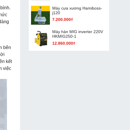
 bình.
Máy cưa xương Hamiboss-
j120
chức
7.200.000₫
 dàng
Máy hàn MIG inverter 220V
HKMIG250-1
12.860.000₫
ận bên
ười
ên kết
m việc