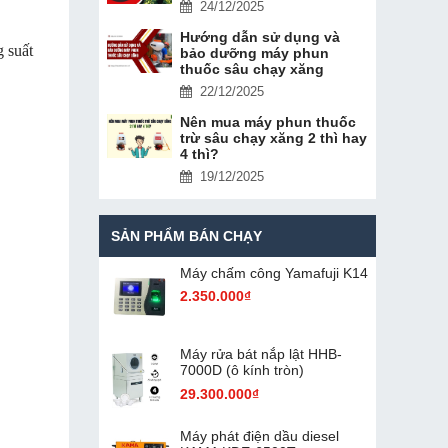
24/12/2025
Hướng dẫn sử dụng và
 suất
bảo dưỡng máy phun
thuốc sâu chạy xăng
22/12/2025
Nên mua máy phun thuốc
trừ sâu chạy xăng 2 thì hay
4 thì?
19/12/2025
SẢN PHẨM BÁN CHẠY
Máy chấm cô​ng Yamafuji K14
2.350.000₫
Máy rửa bát nắp lật HHB-
7000D (ô kính tròn)
29.300.000₫
Máy phát điện dầu diesel