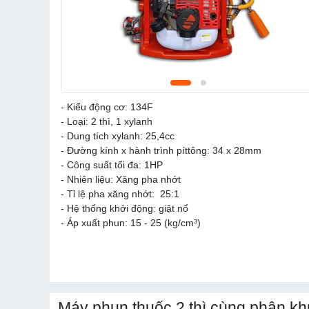
- Kiểu động cơ: 134F
- Loại: 2 thì, 1 xylanh
- Dung tích xylanh: 25,4cc
- Đường kính x hành trình píttông: 34 x 28mm
- Công suất tối đa: 1HP
- Nhiên liệu: Xăng pha nhớt
- Tỉ lệ pha xăng nhớt: 25:1
- Hệ thống khởi động: giật nổ
- Áp xuất phun: 15 - 25 (kg/cm³)
Máy phun thuốc 2 thì cùng phân kh