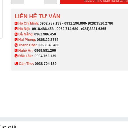
(Mua online giao hàng tận ta
LIÊN HỆ TƯ VẤN
​ Hồ Chí Minh:
0902.787.139
-
0932.196.898
-
(028)3510.2786
Hà Nội:
0918.486.458
-
0962.714.680
-
(024)3221.6365
Đà Nẵng:
0962.986.450
Hải Phòng:
0868.22.7775
Thanh Hóa:
0963.040.460
Nghệ An:
0969.581.266
Đắk Lắk:
0984.762.139
Cần Thơ:
0938 704 139​
úc giá