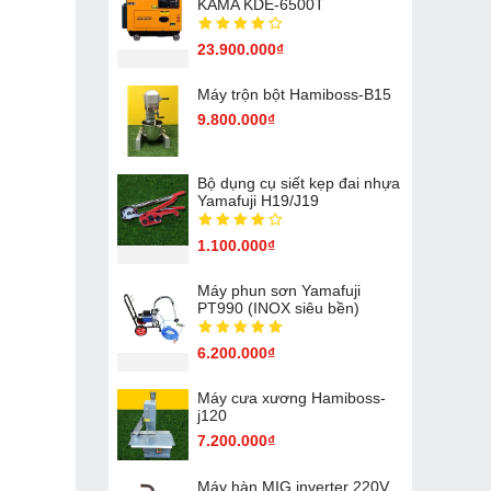
KAMA KDE-6500T
23.900.000₫
Máy trộn bột Hamiboss-B15
9.800.000₫
Bộ dụng cụ siết kẹp đai nhựa
Yamafuji H19/J19
1.100.000₫
Máy phun sơn Yamafuji
PT990 (INOX siêu bền)
6.200.000₫
Máy cưa xương Hamiboss-
j120
7.200.000₫
Máy hàn MIG inverter 220V