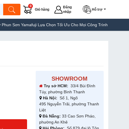
0
Đăng
Giỏ hàng
Hỗ trợ
nhập
amafuji Lựa Chọn Tối Ưu Cho Mọi Công Trình
Máy Hàn Túi Yamafu
SHOWROOM
Trụ sở HCM:
33/4 Bùi Đình
Túy, phường Bình Thạnh
Hà Nội:
Số 1, Ngõ
495 Nguyễn Trãi, phường Thanh
Liệt
Đà Nẵng:
33 Cao Sơn Pháo,
phường An Khê
g
Hải Phòng:
Số 879 đại lộ Tôn