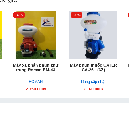
-37%
-20%
Máy xạ phân phun khử
Máy phun thuốc CATER
trùng Roman RM-43
CA-26L (3Z)
ROMAN
Đang cập nhật
2.750.000₫
2.160.000₫