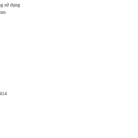
ng sử dụng
 nm
i414