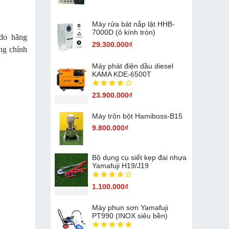
Máy rửa bát nắp lật HHB-
7000D (ô kính tròn)
do hãng
29.300.000₫
ng chính
Máy phát điện dầu diesel
KAMA KDE-6500T
23.900.000₫
Máy trộn bột Hamiboss-B15
9.800.000₫
Bộ dụng cụ siết kẹp đai nhựa
Yamafuji H19/J19
1.100.000₫
Máy phun sơn Yamafuji
PT990 (INOX siêu bền)