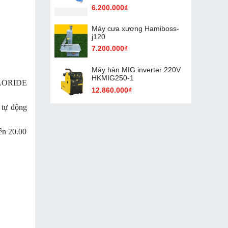
6.200.000₫
Máy cưa xương Hamiboss-
j120
7.200.000₫
Máy hàn MIG inverter 220V
HKMIG250-1
CHLORIDE
12.860.000₫
 tự động
ến 20.00