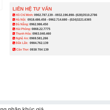
LIÊN HỆ TƯ VẤN
​ Hồ Chí Minh:
0902.787.139
-
0932.196.898
-
(028)3510.2786
Hà Nội:
0918.486.458
-
0962.714.680
-
(024)3221.6365
Đà Nẵng:
0962.986.450
Hải Phòng:
0868.22.7775
Thanh Hóa:
0963.040.460
Nghệ An:
0969.581.266
Đắk Lắk:
0984.762.139
Cần Thơ:
0938 704 139​
ùng phân khúc giá