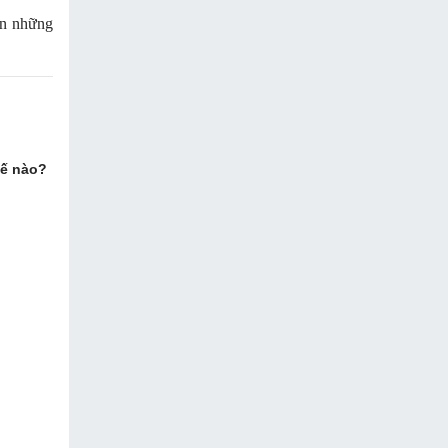
ạn những
hế nào?