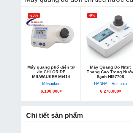
-20%
-9%
Máy quang phổ điện tử
Máy Quang Đo Nitrit
đo CHLORIDE
Thang Cao Trong Nướ
MILWAUKEE Mi414
Sạch HI97708
Milwaukee
HANNA – Romania
6.190.000₫
6.270.000₫
Chi tiết sản phẩm