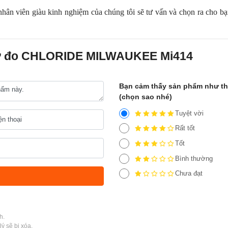
hân viên giàu kinh nghiệm của chúng tôi sẽ tư vấn và chọn ra cho b
 tử đo CHLORIDE MILWAUKEE Mi414
Bạn cảm thấy sản phẩm như t
(chọn sao nhé)
Tuyệt vời
Rất tốt
Tốt
Bình thường
Chưa đạt
h.
ý sẽ bị xóa.