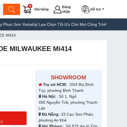
0
Đăng
Giỏ hàng
Hỗ trợ
nhập
 Yamafuji Lựa Chọn Tối Ưu Cho Mọi Công Trình
Máy Hàn Túi Yama
EE Mi414
IDE MILWAUKEE Mi414
SHOWROOM
Trụ sở HCM:
33/4 Bùi Đình
Túy, phường Bình Thạnh
Hà Nội:
Số 1, Ngõ
495 Nguyễn Trãi, phường Thanh
Liệt
Đà Nẵng:
33 Cao Sơn Pháo,
g
phường An Khê
y)
Hải Phòng:
Số 879 đại lộ Tôn