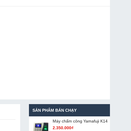
SẢN PHẨM BÁN CHẠY
Máy chấm cô​ng Yamafuji K14
2.350.000₫