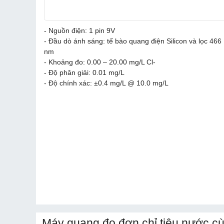
- Nguồn điện: 1 pin 9V
- Đầu dò ánh sáng: tế bào quang điện Silicon và lọc 466
nm
- Khoảng đo: 0.00 – 20.00 mg/L Cl-
- Độ phân giải: 0.01 mg/L
- Độ chính xác: ±0.4 mg/L @ 10.0 mg/L
Máy quang đo đơn chỉ tiêu nước c