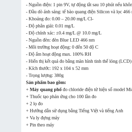
- Nguồn điện: 1 pin 9V, tự động tắt sau 10 phút nếu khô
- Đầu dò ánh sáng: tế bào quang điện Silicon và lọc 466
- Khoảng đo: 0.00 – 20.00 mg/L Cl-
- Độ phân giải: 0.01 mg/L
- Độ chính xác: ±0.4 mg/L @ 10.0 mg/L
- Nguồn đèn: đèn Blue LED 466 nm
- Môi trường hoạt động: 0 đến 50 độ C
- Độ ẩm hoạt động max. 100% RH
- Hiển thị kết quả đo bằng màn hình tinh thể lỏng (LCD)
- Kích thước: 192 x 104 x 52 mm
- Trọng lượng: 380g
Sản phẩm bao gồm:
+
Máy quang phổ
đo chloride điện tử hiện số model M
+ Thuốc tạo phản ứng cho 100 lần đo
+ 2 lọ đo
+ Hướng dẫn sử dụng bằng Tiếng Việt và tiếng Anh
+ Va ly đựng máy
+ Pin theo máy