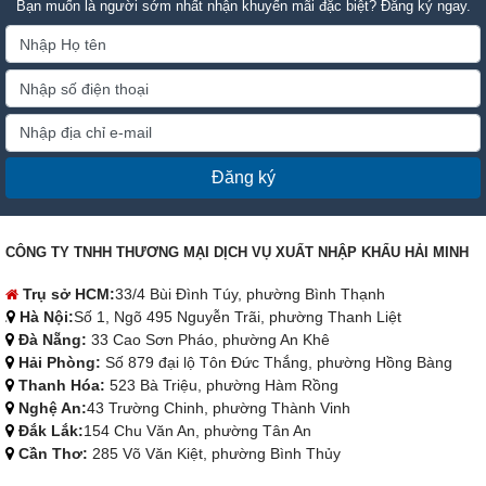
Bạn muốn là người sớm nhất nhận khuyến mãi đặc biệt? Đăng ký ngay.
Đăng ký
CÔNG TY TNHH THƯƠNG MẠI DỊCH VỤ XUẤT NHẬP KHẨU HẢI MINH
Trụ sở HCM:
33/4 Bùi Đình Túy, phường Bình Thạnh
Hà Nội:
Số 1, Ngõ 495 Nguyễn Trãi, phường Thanh Liệt
Đà Nẵng:
33 Cao Sơn Pháo, phường An Khê
Hải Phòng:
Số 879 đại lộ Tôn Đức Thắng, phường Hồng Bàng
Thanh Hóa:
523 Bà Triệu, phường Hàm Rồng
Nghệ An:
43 Trường Chinh, phường Thành Vinh
Đắk Lắk:
154 Chu Văn An, phường Tân An
Cần Thơ:
285 Võ Văn Kiệt, phường Bình Thủy