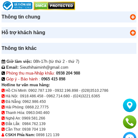
Thông tin chung
Hỗ trợ khách hàng
Thông tin khác
Giờ làm việc:
08h-17h (từ thứ 2 - thứ 7)
Email:
Sieuthihaiminh@gmail.com
Phòng thu mua-Nhập khẩu:
0938 204 988
Góp ý - Bảo hành :
0965 415 898
Hotline tư vấn mua hàng:
Hồ Chí Minh:
0902.787.139
-
0932.196.898
-
(028)3510.2786
Hà Nội:
0918.486.458
-
0962.714.680
-
(024)3221.6365
Đà Nẵng:
0962.986.450
Hải Phòng:
0868.22.7775
Thanh Hóa:
0963.040.460
Nghệ An:
0969.581.266
Đắk Lắk:
0984.762.139
Cần Thơ:
0938 704 139
CSKH Phía Nam:
0898 121 139