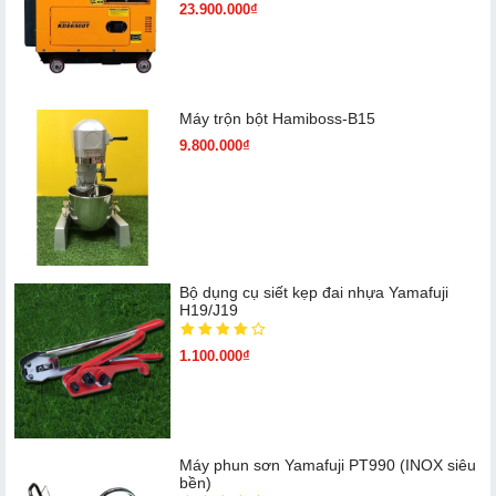
23.900.000₫
Máy trộn bột Hamiboss-B15
9.800.000₫
Bộ dụng cụ siết kẹp đai nhựa Yamafuji
H19/J19
1.100.000₫
Máy phun sơn Yamafuji PT990 (INOX siêu
bền)