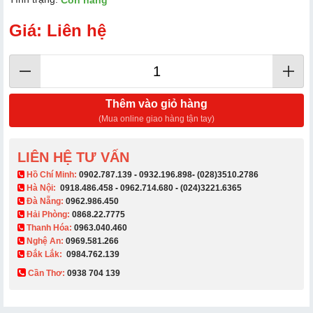
Còn hàng
Giá: Liên hệ
Thêm vào giỏ hàng
(Mua online giao hàng tận tay)
LIÊN HỆ TƯ VẤN
​ Hồ Chí Minh:
0902.787.139
-
0932.196.898
-
(028)3510.2786
Hà Nội:
0918.486.458
-
0962.714.680
-
(024)3221.6365
Đà Nẵng:
0962.986.450
Hải Phòng:
0868.22.7775
Thanh Hóa:
0963.040.460
Nghệ An:
0969.581.266
Đắk Lắk:
0984.762.139
Cần Thơ:
0938 704 139​