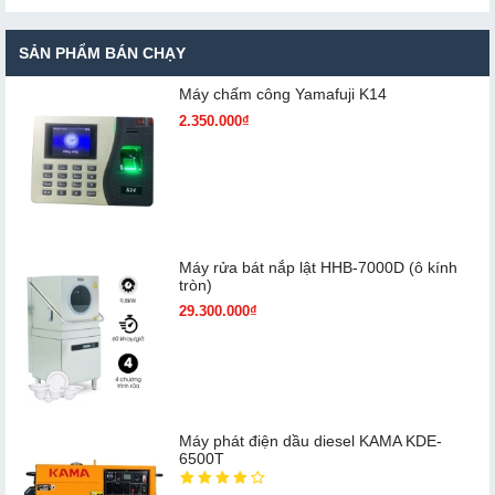
SẢN PHẨM BÁN CHẠY
Máy chấm cô​ng Yamafuji K14
2.350.000₫
Máy rửa bát nắp lật HHB-7000D (ô kính
tròn)
29.300.000₫
Máy phát điện dầu diesel KAMA KDE-
6500T