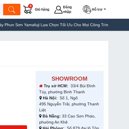
0
Đăng
Giỏ hàng
Hỗ trợ
nhập
mafuji Lựa Chọn Tối Ưu Cho Mọi Công Trình
Máy Hàn Túi Yamafuj
SHOWROOM
Trụ sở HCM:
33/4 Bùi Đình
Túy, phường Bình Thạnh
Hà Nội:
Số 1, Ngõ
495 Nguyễn Trãi, phường Thanh
Liệt
Đà Nẵng:
33 Cao Sơn Pháo,
phường An Khê
Hải Phòng:
Số 879 đại lộ Tôn