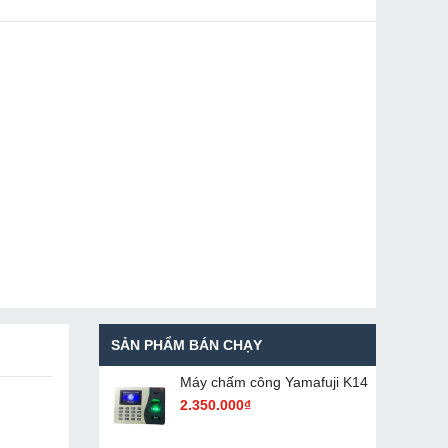
SẢN PHẨM BÁN CHẠY
Máy chấm cô​ng Yamafuji K14
2.350.000₫