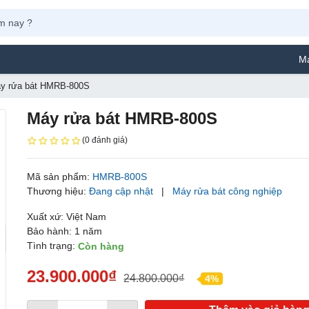
Máy Phun Sơn Ya
y rửa bát HMRB-800S
Máy rửa bát HMRB-800S
(0 đánh giá)
Mã sản phẩm:
HMRB-800S
Thương hiệu:
Đang cập nhật
|
Máy rửa bát công nghiệp
Xuất xứ: Việt Nam
Bảo hành: 1 năm
Tình trạng:
Còn hàng
23.900.000₫
24.800.000₫
4%