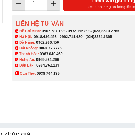
Thêm vào giỏ hàn
(Mua online giao hàng tận ta
LIÊN HỆ TƯ VẤN
​ Hồ Chí Minh:
0902.787.139
-
0932.196.898
-
(028)3510.2786
Hà Nội:
0918.486.458
-
0962.714.680
-
(024)3221.6365
Đà Nẵng:
0962.986.450
Hải Phòng:
0868.22.7775
Thanh Hóa:
0963.040.460
Nghệ An:
0969.581.266
Đắk Lắk:
0984.762.139
Cần Thơ:
0938 704 139​
n khúc giá