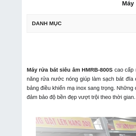
Máy 
DANH MỤC
a. Thiết kế bền đẹp với 100% chất liệu inox 304 
b. Tính năng vượt trội của máy rửa bát HMRB-8
Máy rửa bát siêu âm HMRB-800S
 cao cấp 
năng rửa nước nóng giúp làm sạch bát đĩa 
bảng điều khiển mạ inox sang trọng. Những c
đảm bảo độ bền đẹp vượt trội theo thời gian.