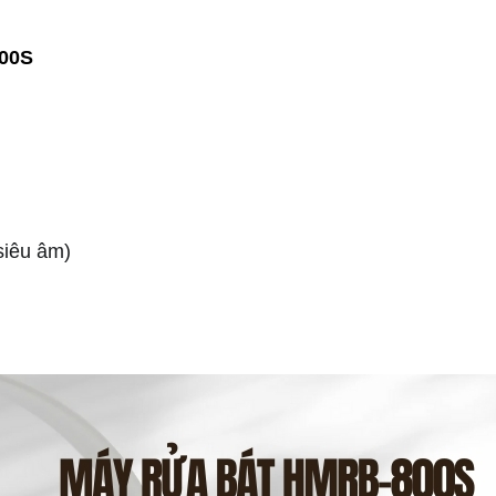
800S
siêu âm)