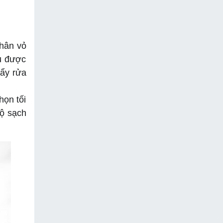
hân vỏ 
u được 
ẩy rửa 
ọn tối 
ộ sạch 