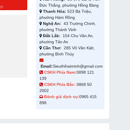
g
Đức Thắng, phường Hồng Bàng
y)
Thanh Hóa:
523 Bà Triệu,
phường Hàm Rồng
Nghệ An:
43 Trường Chinh,
phường Thành Vinh
Đắk Lắk:
154 Chu Văn An,
phường Tân An
Cần Thơ:
285 Võ Văn Kiệt,
phường Bình Thủy
Email:
Sieuthihaiminh@gmail.com
CSKH Phía Nam:
0898 121
139
CSKH Phía Bắc:
0868 50
2002
Đánh giá dịch vụ:
0965 415
898