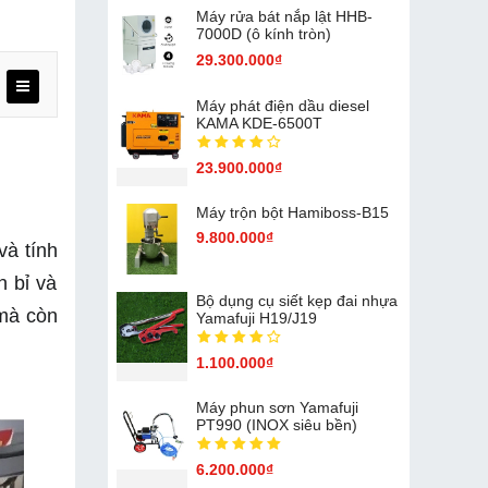
Máy rửa bát nắp lật HHB-
7000D (ô kính tròn)
29.300.000₫
Máy phát điện dầu diesel
KAMA KDE-6500T
23.900.000₫
Máy trộn bột Hamiboss-B15
9.800.000₫
à tính 
 bỉ và 
Bộ dụng cụ siết kẹp đai nhựa
mà còn 
Yamafuji H19/J19
1.100.000₫
Máy phun sơn Yamafuji
PT990 (INOX siêu bền)
6.200.000₫