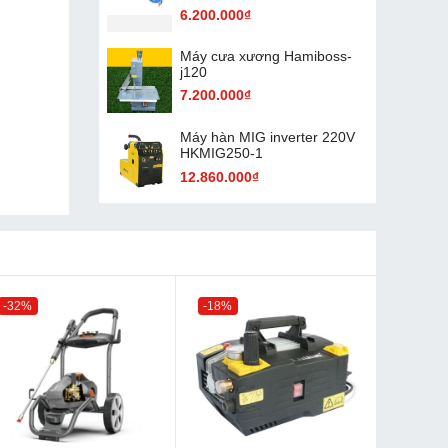
6.200.000₫
Máy cưa xương Hamiboss-
j120
7.200.000₫
Máy hàn MIG inverter 220V
HKMIG250-1
12.860.000₫
-32%
-18%