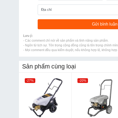
Lưu ý:
- Các comment chỉ nói về sản phẩm và tính năng sản phẩm.
- Ngôn từ lịch sự. Tôn trọng cộng đồng cũng là tôn trọng chính mìn
- Mọi comment đều qua kiểm duyệt, nếu không hợp lệ, không hợp l
Sản phẩm cùng loại
-27%
-20%