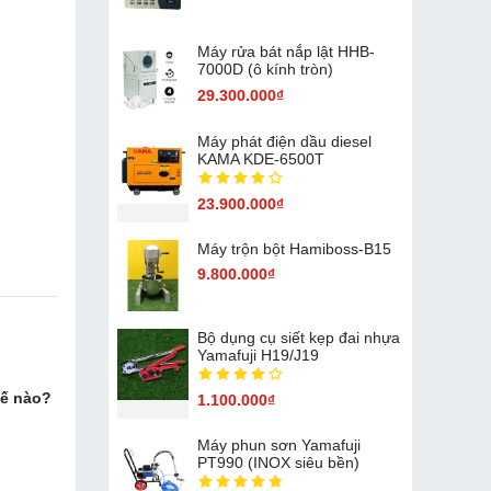
Máy rửa bát nắp lật HHB-
7000D (ô kính tròn)
29.300.000₫
Máy phát điện dầu diesel
KAMA KDE-6500T
23.900.000₫
Máy trộn bột Hamiboss-B15
9.800.000₫
Bộ dụng cụ siết kẹp đai nhựa
Yamafuji H19/J19
hế nào?
1.100.000₫
Máy phun sơn Yamafuji
PT990 (INOX siêu bền)