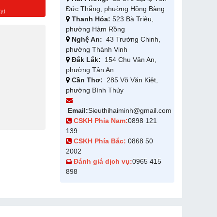
g
Đức Thắng, phường Hồng Bàng
y)
Thanh Hóa:
523 Bà Triệu,
phường Hàm Rồng
Nghệ An:
43 Trường Chinh,
phường Thành Vinh
Đắk Lắk:
154 Chu Văn An,
phường Tân An
Cần Thơ:
285 Võ Văn Kiệt,
phường Bình Thủy
Email:
Sieuthihaiminh@gmail.com
CSKH Phía Nam:
0898 121
139
CSKH Phía Bắc:
0868 50
2002
Đánh giá dịch vụ:
0965 415
898