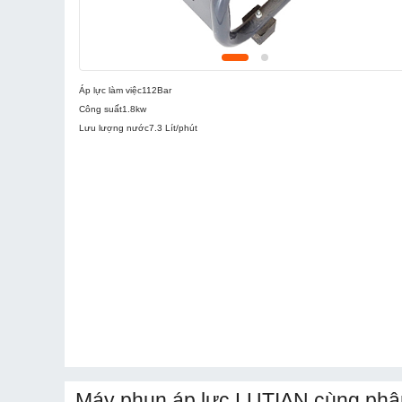
Áp lực làm việc
112Bar
Công suất
1.8kw
Lưu lượng nước
7.3 Lít/phút
Máy phun áp lực LUTIAN cùng phâ