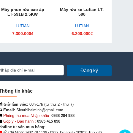
Máy phun rửa cao áp
Máy rửa xe Lutian LT-
LT-591B 2.5KW
590
LUTIAN
LUTIAN
7.300.000₫
6.200.000₫
Đăng ký
Thông tin khác
Giờ làm việc:
08h-17h (từ thứ 2 - thứ 7)
Email:
Sieuthihaiminh@gmail.com
Phòng thu mua-Nhập khẩu:
0938 204 988
Góp ý - Bảo hành :
0965 415 898
Hotline tư vấn mua hàng:
Hồ Chí Minh:
0902.787.139
-
0932.196.898
-
(028)3510.2786