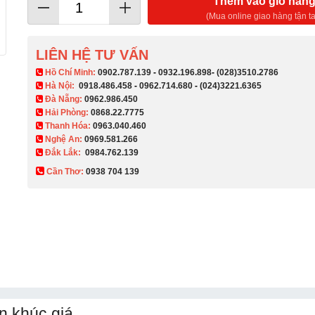
Thêm vào giỏ hàn
(Mua online giao hàng tận ta
LIÊN HỆ TƯ VẤN
​ Hồ Chí Minh:
0902.787.139
-
0932.196.898
-
(028)3510.2786
Hà Nội:
0918.486.458
-
0962.714.680
-
(024)3221.6365
Đà Nẵng:
0962.986.450
Hải Phòng:
0868.22.7775
Thanh Hóa:
0963.040.460
Nghệ An:
0969.581.266
Đắk Lắk:
0984.762.139
Cần Thơ:
0938 704 139​
n khúc giá