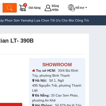
0
Đăng
Giỏ hàng
Hỗ trợ
nhập
n Sơn Yamafuji Lựa Chọn Tối Ưu Cho Mọi Công Trình
Máy Hàn Túi
ian LT- 390B
SHOWROOM
Trụ sở HCM:
33/4 Bùi Đình
Túy, phường Bình Thạnh
Hà Nội:
Số 1, Ngõ
495 Nguyễn Trãi, phường Thanh
Liệt
Đà Nẵng:
33 Cao Sơn Pháo,
phường An Khê
Hải Phòng:
Số 879 đại lộ Tôn