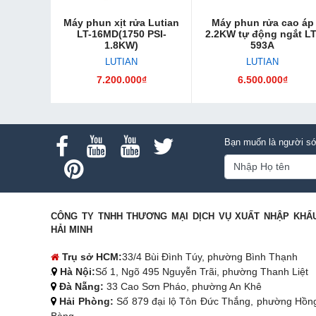
Máy phun xịt rửa Lutian
Máy phun rửa cao áp
LT-16MD(1750 PSI-
2.2KW tự động ngắt LT
1.8KW)
593A
LUTIAN
LUTIAN
7.200.000₫
6.500.000₫
Bạn muốn là người sớ
CÔNG TY TNHH THƯƠNG MẠI DỊCH VỤ XUẤT NHẬP KHẨ
HẢI MINH
Trụ sở HCM:
33/4 Bùi Đình Túy, phường Bình Thạnh
Hà Nội:
Số 1, Ngõ 495 Nguyễn Trãi, phường Thanh Liệt
Đà Nẵng:
33 Cao Sơn Pháo, phường An Khê
Hải Phòng:
Số 879 đại lộ Tôn Đức Thắng, phường Hồn
Bàng