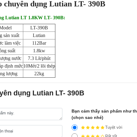
p chuyên dụng Lutian LT- 390B
ụng Lutian LT 1.8KW LT- 390B:
Model
LT-390B
g sản xuất
Lutian
ực làm việc
112Bar
ng suất
1.8kw
lượng nước
7.3 Lít/phút
áp định mức
10Mét/2 lõi thép
ng lượng
22kg
yên dụng Lutian LT- 390B
Bạn cảm thấy sản phẩm như t
(chọn sao nhé)
Tuyệt vời
Rất tốt