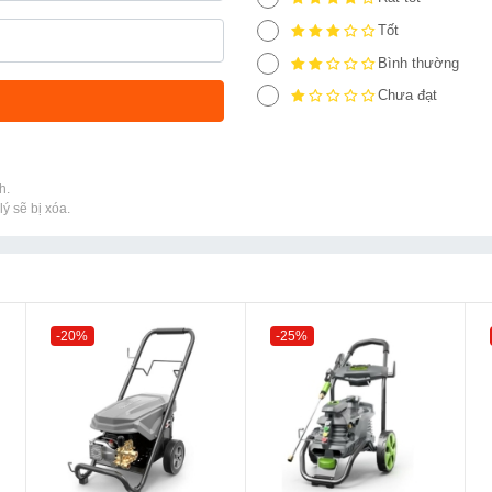
Tốt
Bình thường
Chưa đạt
h.
ý sẽ bị xóa.
-20%
-25%