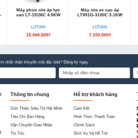
Máy phun rửa áp lực
Máy rửa xe cao áp
-
cao LT-191MC 4.0KW
LT891G-3100C 3.1KW
LUTIAN
LUTIAN
15.400.000₫
7.100.000₫
m nhất nhận khuyến mãi đặc biệt? Đăng ký ngay.
Thông tin chung
Hỗ trợ khách hàng
U
Giới Thiệu Siêu Thị Hải Minh
Cam Kết
Tiêu Chí Bán Hàng
Hình Thức Thanh Toán
Vận Chuyển Giao Nhận
Chính Sách
g
Tin Tức
Dịch Vụ Và Hỗ Trợ