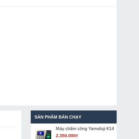
SẢN PHẨM BÁN CHẠY
Máy chấm cô​ng Yamafuji K14
2.350.000₫