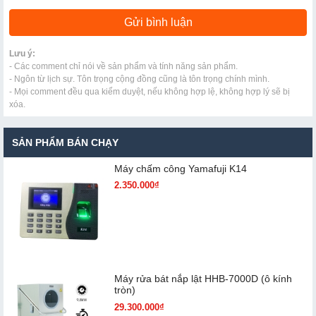
Lưu ý:
- Các comment chỉ nói về sản phẩm và tính năng sản phẩm.
- Ngôn từ lịch sự. Tôn trọng cộng đồng cũng là tôn trọng chính mình.
- Mọi comment đều qua kiểm duyệt, nếu không hợp lệ, không hợp lý sẽ bị
xóa.
SẢN PHẨM BÁN CHẠY
Máy chấm cô​ng Yamafuji K14
2.350.000₫
Máy rửa bát nắp lật HHB-7000D (ô kính
tròn)
29.300.000₫