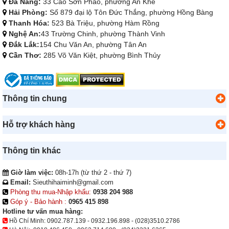
Đà Nẵng:
33 Cao Sơn Pháo, phường An Khê
Hải Phòng:
Số 879 đại lộ Tôn Đức Thắng, phường Hồng Bàng
Thanh Hóa:
523 Bà Triệu, phường Hàm Rồng
Nghệ An:
43 Trường Chinh, phường Thành Vinh
Đắk Lắk:
154 Chu Văn An, phường Tân An
Cần Thơ:
285 Võ Văn Kiệt, phường Bình Thủy
Thông tin chung
Hỗ trợ khách hàng
Thông tin khác
Giờ làm việc:
08h-17h (từ thứ 2 - thứ 7)
Email:
Sieuthihaiminh@gmail.com
Phòng thu mua-Nhập khẩu:
0938 204 988
Góp ý - Bảo hành :
0965 415 898
Hotline tư vấn mua hàng:
Hồ Chí Minh:
0902.787.139
-
0932.196.898
-
(028)3510.2786