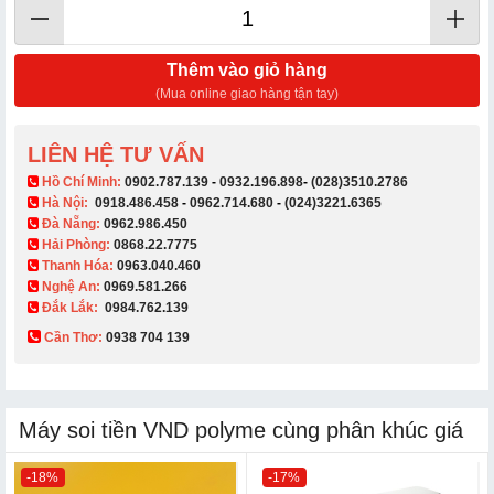
Thêm vào giỏ hàng
(Mua online giao hàng tận tay)
LIÊN HỆ TƯ VẤN
​ Hồ Chí Minh:
0902.787.139
-
0932.196.898
-
(028)3510.2786
Hà Nội:
0918.486.458
-
0962.714.680
-
(024)3221.6365
Đà Nẵng:
0962.986.450
Hải Phòng:
0868.22.7775
Thanh Hóa:
0963.040.460
Nghệ An:
0969.581.266
Đắk Lắk:
0984.762.139
Cần Thơ:
0938 704 139​
Máy soi tiền VND polyme cùng phân khúc giá
-18%
-17%