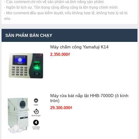
- Các comment chỉ nói về sản phẩm và tính năng sản phẩm.
- Ngôn từ lịch sự. Tôn trọng cộng đồng cũng là tôn trọng chính mình.
- Mọi comment đều qua kiểm duyệt, nếu không hợp lệ, không hợp lý sẽ bị
xóa.
SẢN PHẨM BÁN CHẠY
Máy chấm cô​ng Yamafuji K14
2.350.000₫
Máy rửa bát nắp lật HHB-7000D (ô kính
tròn)
29.300.000₫