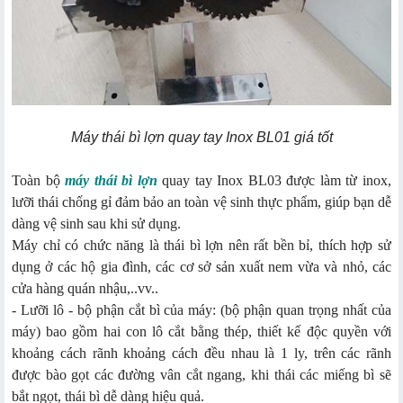
Máy thái bì lợn quay tay Inox BL01 giá tốt
Toàn bộ
máy thái bì lợn
quay tay Inox BL03 được làm từ inox,
lưỡi thái chống gỉ đảm bảo an toàn vệ sinh thực phẩm, giúp bạn dễ
dàng vệ sinh sau khi sử dụng.
Máy chỉ có chức năng là thái bì lợn nên rất bền bỉ, thích hợp sử
dụng ở các hộ gia đình, các cơ sở sản xuất nem vừa và nhỏ, các
cửa hàng quán nhậu,..vv..
- Lưỡi lô - bộ phận cắt bì của máy: (bộ phận quan trọng nhất của
máy) bao gồm hai con lô cắt bằng thép, thiết kế độc quyền với
khoảng cách rãnh khoảng cách đều nhau là 1 ly, trên các rãnh
được bào gọt các đường vân cắt ngang, khi thái các miếng bì sẽ
bắt ngọt, thái bì dễ dàng hiệu quả.