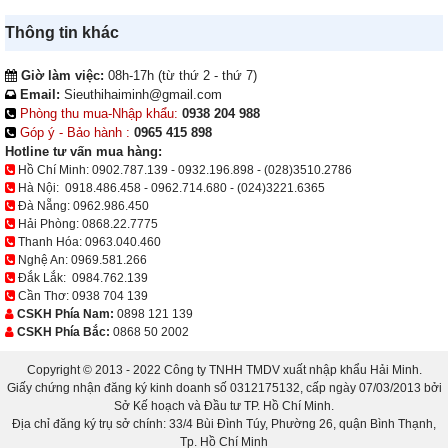
Thông tin khác
Giờ làm việc:
08h-17h (từ thứ 2 - thứ 7)
Email:
Sieuthihaiminh@gmail.com
Phòng thu mua-Nhập khẩu:
0938 204 988
Góp ý - Bảo hành :
0965 415 898
Hotline tư vấn mua hàng:
Hồ Chí Minh:
0902.787.139
-
0932.196.898
-
(028)3510.2786
Hà Nội:
0918.486.458
-
0962.714.680
-
(024)3221.6365
Đà Nẵng:
0962.986.450
Hải Phòng:
0868.22.7775
Thanh Hóa:
0963.040.460
Nghệ An:
0969.581.266
Đắk Lắk:
0984.762.139
Cần Thơ:
0938 704 139
CSKH Phía Nam:
0898 121 139
CSKH Phía Bắc:
0868 50 2002
Copyright © 2013 - 2022 Công ty TNHH TMDV xuất nhập khẩu Hải Minh.
Giấy chứng nhận đăng ký kinh doanh số 0312175132, cấp ngày 07/03/2013 bởi
Sở Kế hoạch và Đầu tư TP. Hồ Chí Minh.
Địa chỉ đăng ký trụ sở chính: 33/4 Bùi Đình Túy, Phường 26, quận Bình Thạnh,
Tp. Hồ Chí Minh