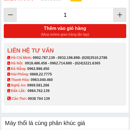
Thêm vào giỏ hàng
(Mua online giao hàng tận tay)
LIÊN HỆ TƯ VẤN
​ Hồ Chí Minh:
0902.787.139
-
0932.196.898
-
(028)3510.2786
Hà Nội:
0918.486.458
-
0962.714.680
-
(024)3221.6365
Đà Nẵng:
0962.986.450
Hải Phòng:
0868.22.7775
Thanh Hóa:
0963.040.460
Nghệ An:
0969.581.266
Đắk Lắk:
0984.762.139
Cần Thơ:
0938 704 139​
Máy thổi lá cùng phân khúc giá