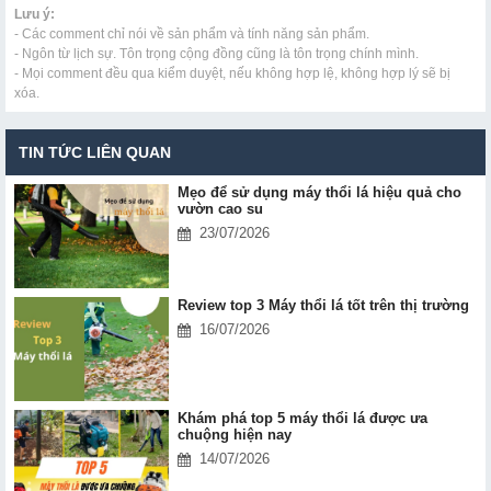
Lưu ý:
- Các comment chỉ nói về sản phẩm và tính năng sản phẩm.
- Ngôn từ lịch sự. Tôn trọng cộng đồng cũng là tôn trọng chính mình.
- Mọi comment đều qua kiểm duyệt, nếu không hợp lệ, không hợp lý sẽ bị
xóa.
TIN TỨC LIÊN QUAN
Mẹo để sử dụng máy thổi lá hiệu quả cho
vườn cao su
23/07/2026
Review top 3 Máy thổi lá tốt trên thị trường
16/07/2026
Khám phá top 5 máy thổi lá được ưa
chuộng hiện nay
14/07/2026