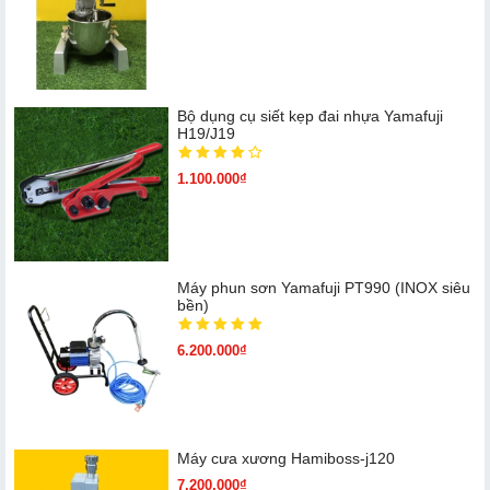
Bộ dụng cụ siết kẹp đai nhựa Yamafuji
H19/J19
1.100.000₫
Máy phun sơn Yamafuji PT990 (INOX siêu
bền)
6.200.000₫
Máy cưa xương Hamiboss-j120
7.200.000₫